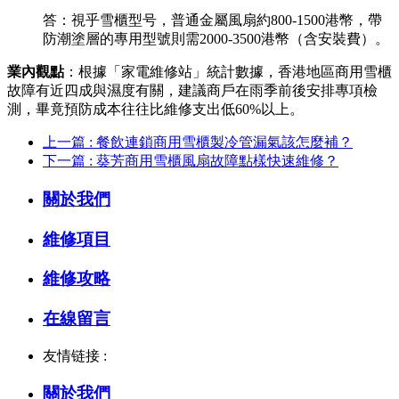
答：視乎雪櫃型号，普通金屬風扇約800-1500港幣，帶
防潮塗層的專用型號則需2000-3500港幣（含安裝費）。
業內觀點
：根據「家電維修站」統計數據，香港地區商用雪櫃
故障有近四成與濕度有關，建議商戶在雨季前後安排專項檢
測，畢竟預防成本往往比維修支出低60%以上。
上一篇 : 餐飲連鎖商用雪櫃製冷管漏氣該怎麼補？
下一篇 : 葵芳商用雪櫃風扇故障點樣快速維修？
關於我們
維修項目
維修攻略
在線留言
友情链接 :
關於我們