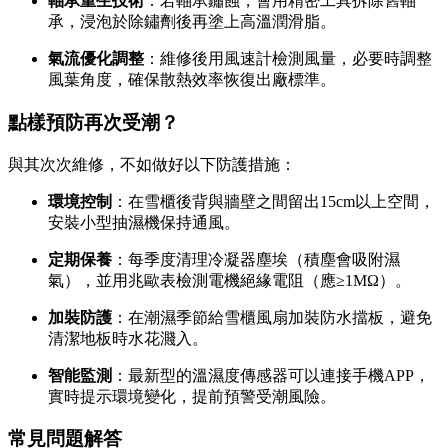
軸承重生技術
：若軸承鏽蝕，會用精密工具拆除舊軸
承，浸泡於除鏽劑後再塗上高溫潤滑脂。
氣流優化調整
：維修後用風速計檢測風量，必要時調整
風葉角度，確保散熱效率恢復出廠標準。
點樣預防再次受潮？
與其次次維修，不如做好以下防護措施：
環境控制
：在雪櫃後背與牆壁之間留出15cm以上空間，
安裝小型抽濕機保持通風。
定期保養
：每季度清理冷凝器塵埃（積塵會吸附濕
氣），並用兆歐表檢測電機絕緣電阻（應≥1MΩ）。
加裝防護
：在潮濕季節給雪櫃風扇加裝防水擋板，避免
清潔地板時水花濺入。
智能監測
：最新型的溫濕度傳感器可以連接手機APP，
實時提示環境變化，提前預警受潮風險。
常見問題解答