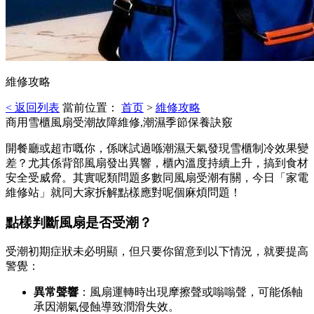
維修攻略
< 返回列表
當前位置：
首页
>
維修攻略
商用雪櫃風扇受潮故障維修,潮濕季節保養訣竅
開餐廳或超市嘅你，係咪試過喺潮濕天氣發現雪櫃制冷效果變
差？尤其係背部風扇發出異響，櫃內溫度持續上升，搞到食材
安全受威脅。其實呢類問題多數同風扇受潮有關，今日「家電
維修站」就同大家拆解點樣應對呢個麻煩問題！
點樣判斷風扇是否受潮？
受潮初期症狀未必明顯，但只要你留意到以下情況，就要提高
警覺：
異常聲響
：風扇運轉時出現摩擦聲或嗡嗡聲，可能係軸
承因潮氣侵蝕導致潤滑失效。