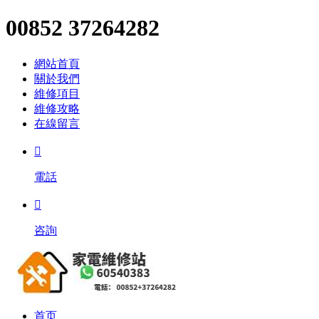
00852 37264282
網站首頁
關於我們
維修項目
維修攻略
在線留言

電話

咨詢
首页