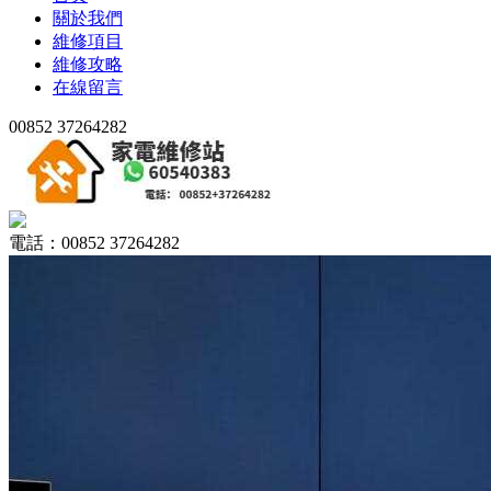
關於我們
維修項目
維修攻略
在線留言
00852 37264282
電話：00852 37264282