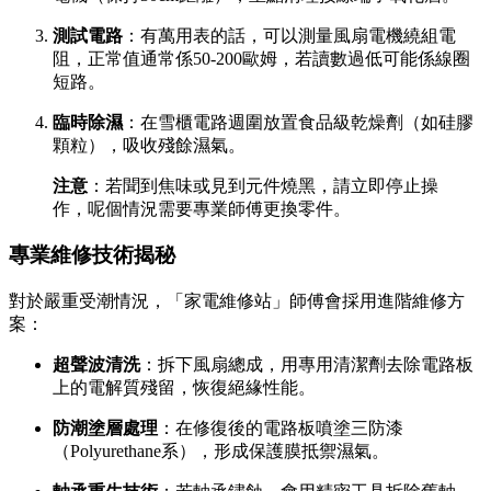
測試電路
：有萬用表的話，可以測量風扇電機繞組電
阻，正常值通常係50-200歐姆，若讀數過低可能係線圈
短路。
臨時除濕
：在雪櫃電路週圍放置食品級乾燥劑（如硅膠
顆粒），吸收殘餘濕氣。
注意
：若聞到焦味或見到元件燒黑，請立即停止操
作，呢個情況需要專業師傅更換零件。
專業維修技術揭秘
對於嚴重受潮情況，「家電維修站」師傅會採用進階維修方
案：
超聲波清洗
：拆下風扇總成，用專用清潔劑去除電路板
上的電解質殘留，恢復絕緣性能。
防潮塗層處理
：在修復後的電路板噴塗三防漆
（Polyurethane系），形成保護膜抵禦濕氣。