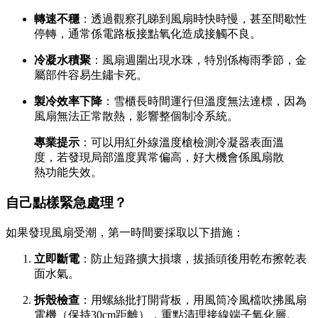
轉速不穩
：透過觀察孔睇到風扇時快時慢，甚至間歇性
停轉，通常係電路板接點氧化造成接觸不良。
冷凝水積聚
：風扇週圍出現水珠，特別係梅雨季節，金
屬部件容易生鏽卡死。
製冷效率下降
：雪櫃長時間運行但溫度無法達標，因為
風扇無法正常散熱，影響整個制冷系統。
專業提示
：可以用紅外線溫度槍檢測冷凝器表面溫
度，若發現局部溫度異常偏高，好大機會係風扇散
熱功能失效。
自己點樣緊急處理？
如果發現風扇受潮，第一時間要採取以下措施：
立即斷電
：防止短路擴大損壞，拔插頭後用乾布擦乾表
面水氣。
拆殼檢查
：用螺絲批打開背板，用風筒冷風檔吹拂風扇
電機（保持30cm距離），重點清理接線端子氧化層。