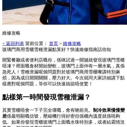
維修攻略
< 返回列表
當前位置：
首页
>
維修攻略
玻璃門商用雪櫃雪種泄漏點算好？快速維修指南話你知
開緊餐廳或者便利店嘅你，係咪試過一開舖就發現玻璃門雪櫃
唔凍？裡面嘅食材開始變軟，玻璃門上面仲有一層水氣，真係
急死人！雪種泄漏呢個問題對於玻璃門商用雪櫃嚟講特別麻
煩，因為成日開開關關，壓力好大。今次就同大家詳細講下點
樣應對呢個問題，等你可以快速搞掂唔使驚！
點樣第一時間發現雪種泄漏？
其實雪櫃唔會一下子完全壞嘅，會有啲前兆。
制冷效果慢慢變
差
係最明顯嘅信號，壓縮機行得好密但係櫃內溫度就係唔夠
低。如果你發現雪櫃玻璃門上面嘅水珠特別多，或者結霜情況