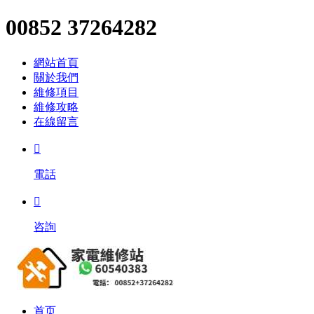
00852 37264282
網站首頁
關於我們
維修項目
維修攻略
在線留言

電話

咨詢
首页