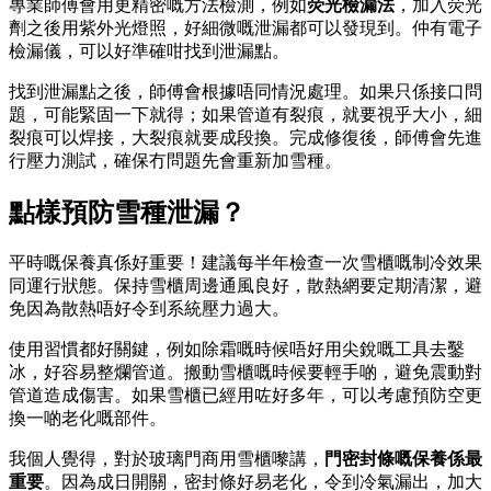
專業師傅會用更精密嘅方法檢測，例如
荧光檢漏法
，加入荧光
劑之後用紫外光燈照，好細微嘅泄漏都可以發現到。仲有電子
檢漏儀，可以好準確咁找到泄漏點。
找到泄漏點之後，師傅會根據唔同情況處理。如果只係接口問
題，可能緊固一下就得；如果管道有裂痕，就要視乎大小，細
裂痕可以焊接，大裂痕就要成段換。完成修復後，師傅會先進
行壓力測試，確保冇問題先會重新加雪種。
點樣預防雪種泄漏？
平時嘅保養真係好重要！建議每半年檢查一次雪櫃嘅制冷效果
同運行狀態。保持雪櫃周邊通風良好，散熱網要定期清潔，避
免因為散熱唔好令到系統壓力過大。
使用習慣都好關鍵，例如除霜嘅時候唔好用尖銳嘅工具去鑿
冰，好容易整爛管道。搬動雪櫃嘅時候要輕手啲，避免震動對
管道造成傷害。如果雪櫃已經用咗好多年，可以考慮預防空更
換一啲老化嘅部件。
我個人覺得，對於玻璃門商用雪櫃嚟講，
門密封條嘅保養係最
重要
。因為成日開關，密封條好易老化，令到冷氣漏出，加大