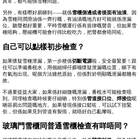
異常，都可能係雪種問題。
另外，有樣嘢好易睇到——就係
雪櫃側邊或者後面有油漬
。因
為雪種同潤滑油係一齊行嘅，有油漬嘅地方好可能就係泄漏
位。聽聲都好重要，平時雪櫃運行係有規律嘅聲音，但如果雪
種唔夠，壓縮機可能會行得比較吃力，把聲都會唔同咗。
自己可以點樣初步檢查？
如果懷疑雪種泄漏，第一步梗係
切斷電源
啦，安全最緊要！跟
住可以準備番梘水，用個細掃仔搽喺懷疑泄漏嘅位置，睇下有
冇氣泡出現。呢個方法雖然原始，但係對於明顯嘅泄漏都幾有
效。
不過要提提大家，如果係好細微嘅泄漏，番梘水可能檢查唔
到。同埋檢查嘅時候要仔細啲，特別係
管道接口位、焊接位
呢
啲容易出問題嘅地方。如果發現係接口鬆咗，可以試下扭緊
佢，但係如果見到管道有裂痕，就唔好自己亂嚟啦。
玻璃門雪櫃同普通雪櫃檢查有咩唔同？