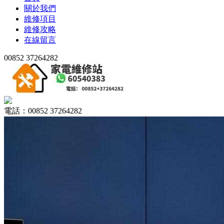
關於我們
維修項目
維修攻略
在線留言
00852 37264282
電話：00852 37264282