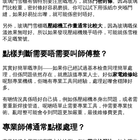
玻璃門雪櫃有個特別要注意嘅地方，就係
門密封條
。因為玻璃
門比較重，密封條好容易磨損。你可以試下用張紙巾夾喺門
縫，如果好易扯出嚟，就可能係密封唔好。
另外，玻璃門雪櫃嘅
壓縮機工作量通常比較大
，因為玻璃嘅保
溫效果無咁好。所以如果發現壓縮機幾乎唔停，可能就係雪種
不足嘅警號。
點樣判斷需要唔需要叫師傅整？
其實好簡單嘅準則——如果你已經試過基本檢查同埋簡單處
理，但係問題依然存在，就應該搵專業人士。好似
家電維修站
呢類專業機構，佢哋有專業工具同經驗，處理起嚟會穩陣好
多。
有啲情況真係唔好自己搞，例如係壓縮機本身出問題，或者需
要重新焊接管道。呢啲唔單止需要專業工具，仲需要專業技
術。亂咁整可能會令到問題更加嚴重，最後維修費更貴。
專業師傅通常點樣處理？