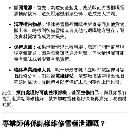
斷開電源
：首先，為咗安全起見，應該即刻將雪櫃嘅電
源插頭拔掉，避免壓縮機繼續空轉，造成更大損壞。
清理櫃內物品
：迅速將雪櫃裡面嘅生鮮食品同其他貨物
搬出來，轉移到後備雪櫃或者其他合適嘅地方暫存，避
免食材變壞造成更大損失。
保持通風
：如果泄漏情況比較明顯，應該打開門窗等現
場空氣流通，因為雪種雖然通常無毒，但大量泄漏可能
會有氣味或者影響空氣質素。
聯絡專業維修人員
：呢一步最關鍵！立即打電話俾可靠
嘅維修公司，例如
家電維修站
，清楚噉描述雪櫃出現嘅
問題同症狀，等師傅可以準備好工具同零件上門維修。
記住，
擅自處理好可能整壞部機，甚至整傷自己
，而且如果冇
揾到泄漏點同修補好，就算加咗雪種都好快會再漏光，嘥錢嘥
時間。
專業師傅係點樣維修雪種泄漏嘅？