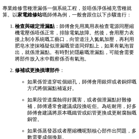
專業維修雪種泄漏係一個系統工程，並唔係淨係補充雪種就
算。以
家電維修站
嘅師傅為例，一般會跟住以下步驟進行：
檢查與確定泄漏點
：師傅會先用萬用表檢查電源同壓縮
機電壓係唔係正常，排除電氣故障。然後，會用壓力表
接上制冷系統嘅工藝口，向管道注入氮氣加壓，再利用
肥皂水塗抹喺疑似泄漏嘅管道同焊點上，如果有氣泡冒
出，就係泄漏點。有時對於隱蔽嘅泄漏點，可能會需要
將部件放入水中觀察係否有氣泡。
修補或更換損壞部件
：
如果係管道穿咗個細孔，師傅會用銀焊或者銅焊嘅
方式將個漏點補返好。
如果段管道腐蝕得好厲害，或者個泄漏點好難修
補，師傅通常會建議成段換咗佢。為咗耐用，好多
師傅會建議將原本嘅鐵管或鋁管更換成更耐腐蝕嘅
銅管。
如果係蒸發器或者壓縮機呢類核心部件出問題，多
數需要成個換新。