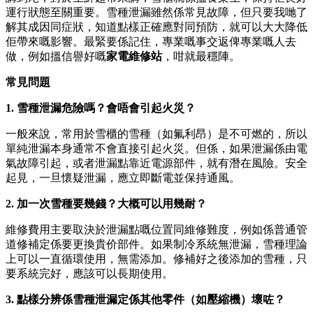
運行狀態至關重要。雪種泄漏雖然係常見故障，但只要我哋了
解其成因同症狀，知道點樣正確應對同預防，就可以大大降低
佢帶來嘅影響。最緊要係記住，專業嘅事交返俾專業嘅人去
做，例如搵信譽好嘅
家電維修站
，咁就最穩陣。
常見問題
1. 雪種泄漏危險嗎？會唔會引起火災？
一般來說，常用於雪櫃的雪種（如氟利昂）是不可燃的，所以
單純泄漏本身通常不會直接引起火災。但係，如果泄漏係由電
氣故障引起，或者泄漏點靠近電源部件，就有潛在風險。安全
起見，一旦懷疑泄漏，應立即斷電並保持通風。
2. 加一次雪種要幾錢？大概可以用幾耐？
維修費用主要取決於泄漏點嘅位置同維修難度，例如係普通管
道修補定係要更換貴价部件。如果制冷系統無泄漏，雪種理論
上可以一直循環使用，無需添加。修補好之後添加的雪種，只
要系統完好，應該可以長期使用。
3. 點樣分辨係雪種泄漏定係其他零件（如壓縮機）壞咗？