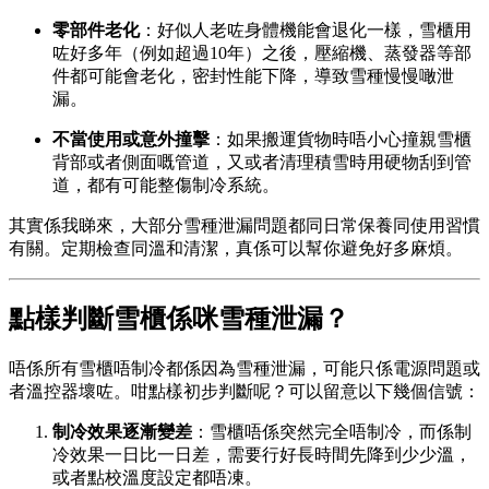
零部件老化
：好似人老咗身體機能會退化一樣，雪櫃用
咗好多年（例如超過10年）之後，壓縮機、蒸發器等部
件都可能會老化，密封性能下降，導致雪種慢慢噉泄
漏。
不當使用或意外撞擊
：如果搬運貨物時唔小心撞親雪櫃
背部或者側面嘅管道，又或者清理積雪時用硬物刮到管
道，都有可能整傷制冷系統。
其實係我睇來，大部分雪種泄漏問題都同日常保養同使用習慣
有關。定期檢查同溫和清潔，真係可以幫你避免好多麻煩。
點樣判斷雪櫃係咪雪種泄漏？
唔係所有雪櫃唔制冷都係因為雪種泄漏，可能只係電源問題或
者溫控器壞咗。咁點樣初步判斷呢？可以留意以下幾個信號：
制冷效果逐漸變差
：雪櫃唔係突然完全唔制冷，而係制
冷效果一日比一日差，需要行好長時間先降到少少溫，
或者點校溫度設定都唔凍。