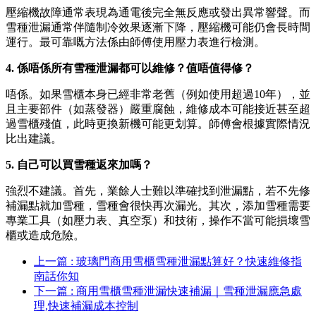
壓縮機故障通常表現為通電後完全無反應或發出異常響聲。而
雪種泄漏通常伴隨制冷效果逐漸下降，壓縮機可能仍會長時間
運行。最可靠嘅方法係由師傅使用壓力表進行檢測。
4. 係唔係所有雪種泄漏都可以維修？值唔值得修？
唔係。如果雪櫃本身已經非常老舊（例如使用超過10年），並
且主要部件（如蒸發器）嚴重腐蝕，維修成本可能接近甚至超
過雪櫃殘值，此時更換新機可能更划算。師傅會根據實際情況
比出建議。
5. 自己可以買雪種返來加嗎？
強烈不建議。首先，業餘人士難以準確找到泄漏點，若不先修
補漏點就加雪種，雪種會很快再次漏光。其次，添加雪種需要
專業工具（如壓力表、真空泵）和技術，操作不當可能損壞雪
櫃或造成危險。
上一篇 : 玻璃門商用雪櫃雪種泄漏點算好？快速維修指
南話你知
下一篇 : 商用雪櫃雪種泄漏快速補漏｜雪種泄漏應急處
理,快速補漏成本控制