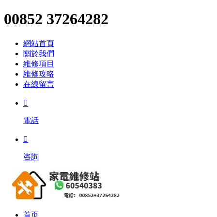
00852 37264282
網站首頁
關於我們
維修項目
維修攻略
在線留言

電話

咨詢
首页