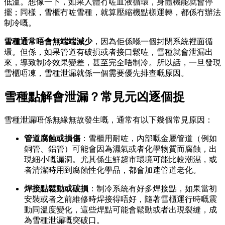
低溫。想像一下，如果人體冇咗血液循環，身體機能就會停
擺；同樣，雪櫃冇咗雪種，就算壓縮機點樣運轉，都係冇辦法
制冷嘅。
雪種通常唔會無端端減少
，因為佢係喺一個封閉系統裡面循
環。但係，如果管道有破損或者接口鬆咗，雪種就會泄漏出
來，導致制冷效果變差，甚至完全唔制冷。所以話，一旦發現
雪櫃唔凍，雪種泄漏就係一個需要優先排查嘅原因。
雪種點解會泄漏？常見元凶逐個捉
雪種泄漏唔係無緣無故發生嘅，通常有以下幾個常見原因：
管道腐蝕或損傷
：雪櫃用耐咗，內部嘅金屬管道（例如
銅管、鋁管）可能會因為濕氣或者化學物質而腐蝕，出
現細小嘅漏洞。尤其係生鮮超市環境可能比較潮濕，或
者清潔時用到腐蝕性化學品，都會加速管道老化。
焊接點鬆動或破損
：制冷系統有好多焊接點，如果當初
安裝或者之前維修時焊接得唔好，隨著雪櫃運行時嘅震
動同溫度變化，這些焊點可能會鬆動或者出現裂縫，成
為雪種泄漏嘅突破口。