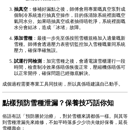
抽真空
：修補好漏點之後，師傅會用專業嘅真空泵對成
個制冷系統進行抽真空操作，目的係清除系統裡面嘅空
氣同水分。如果唔抽真空或者抽得唔乾淨，系統裡面嘅
水分會結冰，造成「冰堵」故障。
添加雪種
：最後一步先至係按照雪櫃規格加入適量嘅新
雪種。師傅會透過壓力表密切監控加入雪種嘅量同系統
壓力，確保準確無誤。
試運行同檢測
：加完雪種之後，會通電讓雪櫃運行一段
時間，檢查制冷效果係唔係恢復正常，壓縮機係唔係可
以正常開停，確保問題已經徹底解決。
成個過程需要專業工具同技術，所以真係唔建議自己動手。
點樣預防雪種泄漏？保養技巧話你知
俗語有話「預防勝於治療」，對於雪櫃來講都係一樣。與其等
到雪種泄漏先來維修，不如平時落多少少功夫做好保養，延長
雪櫃壽命：