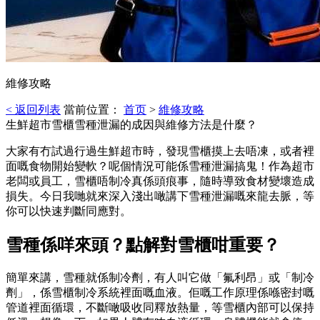
維修攻略
< 返回列表
當前位置：
首页
>
維修攻略
生鮮超市雪櫃雪種泄漏的成因與維修方法是什麼？
大家有冇試過行過生鮮超市時，發現雪櫃摸上去唔凍，或者裡
面嘅食物開始變軟？呢個情況可能係雪種泄漏搞鬼！作為超市
老闆或員工，雪櫃唔制冷真係頭痕事，隨時導致食材變壞造成
損失。今日我哋就來深入淺出噉講下雪種泄漏嘅來龍去脈，等
你可以快速判斷同應對。
雪種係咩來頭？點解對雪櫃咁重要？
簡單來講，雪種就係制冷劑，有人叫它做「氟利昂」或「制冷
劑」，係雪櫃制冷系統裡面嘅血液。佢嘅工作原理係喺密封嘅
管道裡面循環，不斷噉吸收同釋放熱量，等雪櫃內部可以保持