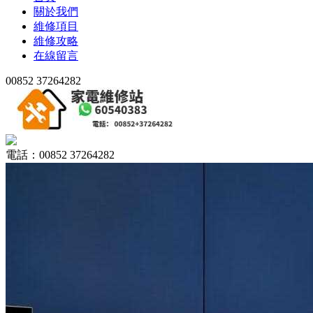
關於我們
維修項目
維修攻略
在線留言
00852 37264282
電話：00852 37264282