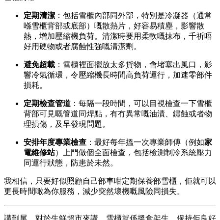
定期清潔
：包括雪櫃內部同外部，特別是冷凝器（通常
喺雪櫃背部或底部）嘅散熱片，好容易積塵，影響散
熱，增加壓縮機負荷。清潔時要用柔軟嘅抹布，千祈唔
好用硬物或者腐蝕性強嘅清潔劑。
避免超載
：雪櫃裡面擺放太多貨物，會堵塞出風口，影
響冷氣循環，令壓縮機長時間高負荷運行，加速零部件
損耗。
定期檢查管道
：每隔一段時間，可以目視檢查一下雪櫃
背部可見嘅管道同焊點，有冇異常嘅油漬、鏽蝕或者物
理損傷，及早發現問題。
安排年度專業檢查
：最好每年搵一次專業師傅（例如
家
電維修站
）上門做個全面檢查，包括檢測制冷系統壓力
同運行狀態，防患於未然。
我相信，只要好似照顧自己部車咁定期保養部雪櫃，佢就可以
更長時間噉為你服務，減少突然壞機嘅風險同損失。
講到尾，對於生鮮超市來講，雪櫃就係搵食架生，保持佢良好