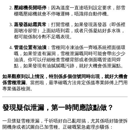
壓縮機長開唔停
：因為溫度一直達唔到設定要求，部雪
櫃嘅壓縮機就會不停噉運轉，唔識得自動停機。
蒸發器結霜異常
：打開雪櫃，如果發現蒸發器（即係裡
面啲冷卻管）上面結唔到霜，或者只係凝結好多水珠，
都可能係制冷劑不足嘅表現。
管道位置有油漬
：雪種同冷凍油係一齊喺系統裡面循環
嘅，如果管道有漏洞，雪種泄漏嘅同時可能會帶出少少
油漬。你可以仔細檢查雪櫃背部或者側面嘅管道同焊
點，如果發現有油膩膩嘅污跡，就好大機會係泄漏點。
如果觀察到以上情況，特別係多個信號同時出現，就好大機會
係雪種泄漏
。當然啦，最準確嘅方法肯定係搵專業師傅上門用
專業儀器檢測。
發現疑似泄漏，第一時間應該點做？
一旦懷疑雪種泄漏，千祈唔好自己亂咁搞，尤其係唔好隨便拆
開機身或者試圖自己加雪種。正確嘅緊急處理步驟係：