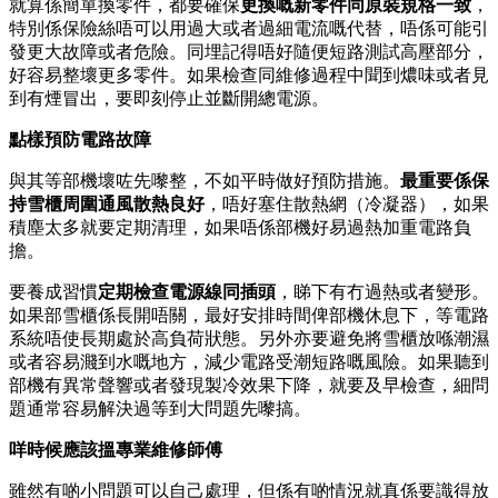
就算係簡單換零件，都要確保
更換嘅新零件同原裝規格一致
，
特別係保險絲唔可以用過大或者過細電流嘅代替，唔係可能引
發更大故障或者危險。同埋記得唔好隨便短路測試高壓部分，
好容易整壞更多零件。如果檢查同維修過程中聞到燶味或者見
到有煙冒出，要即刻停止並斷開總電源。
點樣預防電路故障
與其等部機壞咗先嚟整，不如平時做好預防措施。
最重要係保
持雪櫃周圍通風散熱良好
，唔好塞住散熱網（冷凝器），如果
積塵太多就要定期清理，如果唔係部機好易過熱加重電路負
擔。
要養成習慣
定期檢查電源線同插頭
，睇下有冇過熱或者變形。
如果部雪櫃係長開唔關，最好安排時間俾部機休息下，等電路
系統唔使長期處於高負荷狀態。另外亦要避免將雪櫃放喺潮濕
或者容易濺到水嘅地方，減少電路受潮短路嘅風險。如果聽到
部機有異常聲響或者發現製冷效果下降，就要及早檢查，細問
題通常容易解決過等到大問題先嚟搞。
咩時候應該搵專業維修師傅
雖然有啲小問題可以自己處理，但係有啲情況就真係要識得放