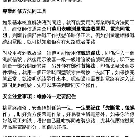
專業維修方法同工具
如果基本檢查解決唔到問題，就可能要用到專業啲嘅方法同工
具。維修師傅通常會用
萬用表嚟測量電路嘅電壓、電流同電
阻
，判斷各個部件嘅工作狀態係唔係正常。例如測量壓縮機嘅
繞組電阻，就可以知道佢有冇短路或者開路。
對於更複雜嘅故障，師傅可能會用
信號追蹤法
，即係注入一個
測試信號，然後用示波器一級一級咁追蹤信號嘅變化，睇下去
到邊一部分開始異常。另外仲有
部件替換法
，即係懷疑邊個零
件壞咗，就用一個正常嘅同型號零件替換上去試下，如果換完
就正常，就證明係該零件出事。呢個過程需要對電路有深入認
識同足夠經驗，先可以準確判斷同安全操作。
安全注意事項：維修時一定要記住
搞電路維修，安全絕對係第一位。
一定要記住「先斷電，後操
作」
，唔好貪方便帶電作業，好易發生觸電意外。如果你唔係
好熟電工知識，唔好自己亂咁拆同改裝線路，尤其係壓縮機同
埋高壓電路部分，真係唔好搞。