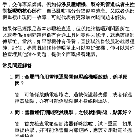
手，交俾專業師傅。例如係
涉及壓縮機、製冷劑管道或者主控
制板呢啲核心部件
，自己亂咁搞分分鐘越整越衰。又或者係部
機重複出現同一故障，可能代表有更深層次嘅問題未解決。
如果你已經跟足基本步驟檢查過，但係始終搵唔到問題所在，
又或者係搵到問題但係冇合適工具同零件去修理，就應該搵師
傅幫忙。當然，如果部機仲有保養，直接聯絡售後服務就最穩
陣。記住，專業嘅維修師傅唔單止可以整好部機，仲可以幫你
檢查埋其他潛在問題，提供全面嘅保養建議。
常見問題解答
問：金屬門商用雪櫃通緊電但壓縮機唔啟動，係咩原
因？
答：可能係啟動電容壞咗、過載保護器失靈，或者係溫
控器故障，亦有可能係壓縮機本身線圈燒咗。
問：雪櫃運行期間突然跳掣，之後就開唔返，點算好？
答：首先檢查電箱個斷路器係咪跳咗，試下重置。如果
重複跳掣，好可能係雪櫃內部短路，應該立即斷電並搵
師傅檢查。