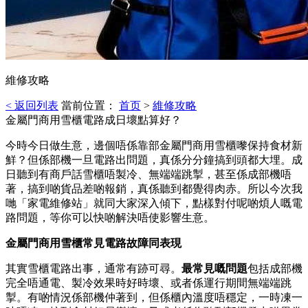
維修攻略
< 返回列表
當前位置：
首页
>
維修攻略
金屬門商用雪櫃電路成日壞點算好？
今時今日做生意，邊個唔係靠部金屬門商用雪櫃嚟保持食材新
鮮？但係部機一旦電路出問題，真係分分鐘搞到頭都大埋。成
日聽到有商戶話雪櫃唔製冷、無端端跳掣，甚至係成部機唔
著，搞到啲貨品差啲報銷，真係聽到都覺得肉赤。所以今次我
哋「家電維修站」就同大家深入傾下，點樣對付呢啲煩人嘅電
路問題，等你可以快啲解決唔使影響生意。
金屬門商用雪櫃常見電路故障同表現
其實雪櫃電路出事，通常有跡可尋。
最常見嘅問題
包括成部機
完全唔通電、製冷效果時好時壞、或者係運行期間無端端跳
掣。有啲情況係部機仲著到，但係櫃內溫度唔穩定，一時凍一