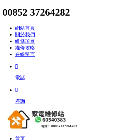
00852 37264282
網站首頁
關於我們
維修項目
維修攻略
在線留言

電話

咨詢
首页