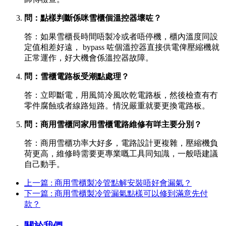
問：點樣判斷係咪雪櫃個溫控器壞咗？
答：如果雪櫃長時間唔製冷或者唔停機，櫃內溫度同設
定值相差好遠， bypass 咗個溫控器直接供電俾壓縮機就
正常運作，好大機會係溫控器故障。
問：雪櫃電路板受潮點處理？
答：立即斷電，用風筒冷風吹乾電路板，然後檢查有冇
零件腐蝕或者線路短路。情況嚴重就要更換電路板。
問：商用雪櫃同家用雪櫃電路維修有咩主要分別？
答：商用雪櫃功率大好多，電路設計更複雜，壓縮機負
荷更高，維修時需要更專業嘅工具同知識，一般唔建議
自己動手。
上一篇 : 商用雪櫃製冷管點解安裝唔好會漏氣？
下一篇 : 商用雪櫃製冷管漏氣點樣可以修到滿意先付
款？
關於我們