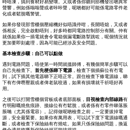
時唔凍，搞到食材好易變壞。又或者係你聽到部機發出啲異常
聲響，例如係嗡嗡聲或者咔咔聲，呢啲都好可能係電路零件老
化或者鬆脫嘅警號。
如果你發現部雪櫃個壓縮機好似唔識停咁，長開唔熄，又或者
係相反，完全啟動唔到，好多時都同電路控制部分有關。仲有
就係如果你一插電就會令電箱個漏電斷路掣跳咗，呢個情況就
更加要即刻處理，因為可能已經涉及安全問題。
基本檢查步驟：自己可以點做
遇到電路問題，唔使第一時間就搵師傅，有幾個簡單步驟可以
自己先檢查下。
首先梗係睇下電源
，檢查下個插蘇位有冇電
到，試下插其他電器睇下正唔正常。跟住檢查下條電源線，睇
下有冇俾嘢壓親或者俾老鼠咬過，如果有損壞就千祈唔好再
用。
之後可以打開雪櫃個背板或者底部面板，
目視檢查內部線路
有
冇明顯嘅燒焦痕跡、接線位有冇鬆脫，或者係有冇零件睇落脹
脹哋（尤其係電容）。記得做呢啲檢查之前，一定要拔掉電
源，安全最緊要。如果你有萬用表，可以試下度下電源線嘅通
斷，或者檢查下保險絲有冇燒咗。如果只係保險絲問題，換返
條合適規格嘅新保險絲就可能搞得掂。