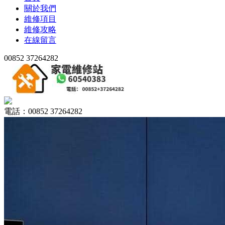
關於我們
維修項目
維修攻略
在線留言
00852 37264282
電話：00852 37264282