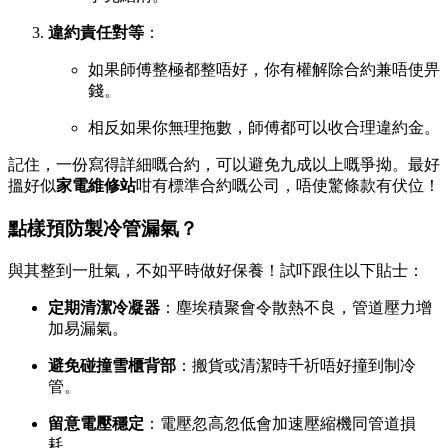
違約責任對等
：
如果師傅整極都整唔好，你有權解除合約兼唔使畀
錢。
相反如果你無理拖數，師傅都可以收合理違約金。
記住，一份寫得詳細嘅合約，可以避免九成以上嘅爭拗。最好
搵好似
家電維修站
咁有標準合約嘅公司，唔使驚條款有伏位！
點樣預防製冷管漏氣？
與其整到一肚氣，不如平時做好保養！試吓跟住以下貼士：
定期清潔冷凝器
：塵埃積聚會令散熱不良，管道壓力增
加易漏氣。
避免碰撞雪櫃背部
：搬貨或清潔時千祈唔好撞到制冷
管。
留意電壓穩定
：電壓忽高忽低會加速壓縮機同管道損
耗。