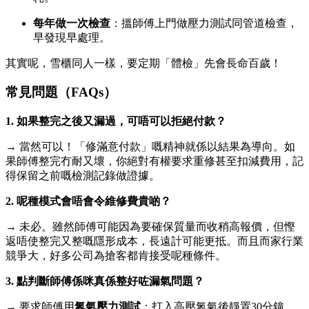
每年做一次檢查
：搵師傅上門做壓力測試同管道檢查，
早發現早處理。
其實呢，雪櫃同人一樣，要定期「體檢」先會長命百歲！
常見問題（FAQs）
1. 如果整完之後又漏過，可唔可以拒絕付款？
→ 當然可以！「修滿意付款」嘅精神就係以結果為導向。如
果師傅整完冇耐又壞，你絕對有權要求重修甚至扣減費用，記
得保留之前嘅檢測記錄做證據。
2. 呢種模式會唔會令維修費貴啲？
→ 未必。雖然師傅可能因為要確保質量而收稍高報價，但慳
返唔使整完又整嘅隱形成本，長遠計可能更抵。而且而家行業
競爭大，好多公司為搶客都肯接受呢種條件。
3. 點判斷師傅係咪真係整好咗漏氣問題？
→ 要求師傅用
氮氣壓力測試
：打入高壓氮氣後靜置30分鐘，