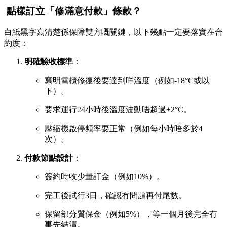
️ 點樣訂立「修滿意付款」條款？
白紙黑字寫清楚係保障雙方嘅關鍵，以下幾點一定要落實在合
約度：
明確驗收標準
：
寫明雪櫃修復後要達到咩溫度（例如-18°C或以
下）。
要求運行24小時後溫度波動唔超過±2°C。
壓縮機啟停頻率要正常（例如每小時唔多於4
次）。
付款節點設計
：
簽約時收少量訂金（例如10%）。
完工後試行3日，確認冇問題再付尾數。
保留部分質保金（例如5%），等一個月後完全冇
事先結清。