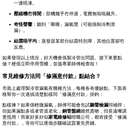
一邊唔凍。
壓縮機冇得閒
：部機幾乎冇停過，電費無啦啦飆升。
奇怪聲響
：聽到「嘶嘶」漏氣聲（可能係制冷劑泄
漏）。
結霜唔平均
：蒸發器某部分結霜特別厚，其他位置卻冇
反應。
如果發現以上情況，好大機會係製冷管出問題。接下來要點
做？梗係立即停用雪櫃，並搵專業師傅檢查啦！
常見維修方法同「修滿意付款」點結合？
市面上處理製冷管漏氣有幾種方法，每種各有優缺點。下面表
格幫你一次過搞清楚點樣同「修滿意付款」掛鉤：
點樣揀？如果係輕微漏氣，師傅可能會先試
聽聲檢漏
同補焊；
但如果漏點多或者管道老化，
銅管盤繞
雖然貴啲，但長遠嚟講
更抵用！而家好多好似
家電維修站
咁嘅公司，都肯接受「修滿
意付款」，等你可以逐個步驟確認質量先畀錢。