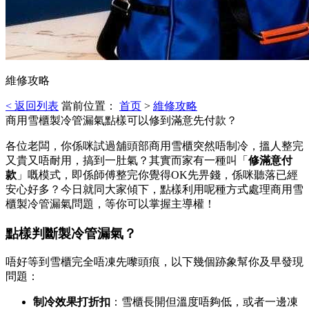
維修攻略
< 返回列表
當前位置：
首页
>
維修攻略
商用雪櫃製冷管漏氣點樣可以修到滿意先付款？
各位老闆，你係咪試過舖頭部商用雪櫃突然唔制冷，搵人整完
又貴又唔耐用，搞到一肚氣？其實而家有一種叫「
修滿意付
款
」嘅模式，即係師傅整完你覺得OK先畀錢，係咪聽落已經
安心好多？今日就同大家傾下，點樣利用呢種方式處理商用雪
櫃製冷管漏氣問題，等你可以掌握主導權！
點樣判斷製冷管漏氣？
唔好等到雪櫃完全唔凍先嚟頭痕，以下幾個跡象幫你及早發現
問題：
制冷效果打折扣
：雪櫃長開但溫度唔夠低，或者一邊凍