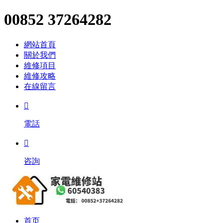
00852 37264282
網站首頁
關於我們
維修項目
維修攻略
在線留言

電話

咨詢
首页