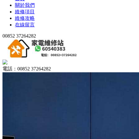
關於我們
維修項目
維修攻略
在線留言
00852 37264282
電話：00852 37264282