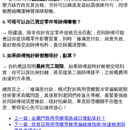
壓力錶冇跌先算合格。另外可以睇蒸发器結霜係咪均匀，同埋
聽壓縮機運轉聲係咪順暢。
4. 可唔可以自己買定零件等師傅嚟整？
→ 唔建議。除非你好肯定零件規格完全匹配，否則師傅可能
會話你提供嘅零件影響質量，到時「修滿意付款」就會失效。
最好都係交由師傅包料，責任歸屬清楚啲。
5. 如果師傅拖好耐都整唔好，點算？
→ 合約應該寫明
最終完工期限
。如果師傅超時好耐都交唔到
貨，你可以按比例扣錢，甚至搵第二個師傅接手，之前嘅費用
由違約方承擔。
總而言之，「修滿意付款」模式對於商用雪櫃製冷管漏氣呢類
技術要求高嘅問題，真係幫到老闆們拎返主導權。最緊要係敢
於同師傅傾清楚條款，唔好怕麻煩。畢竟部雪櫃關乎你盤生
意，整得安心先可以做得放心！
上一篇 : 金屬門商用雪櫃電路成日壞點算好？
下一篇 : 批發店商用雪櫃雪種泄漏維修指南,快速檢測與