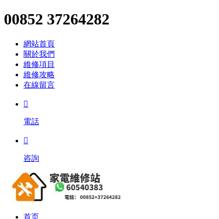
00852 37264282
網站首頁
關於我們
維修項目
維修攻略
在線留言

電話

咨詢
首页