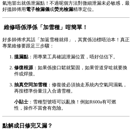
氣泡冒出就係泄漏點！不過呢個方法對微細泄漏未必敏感，最
好搵師傅用
電子檢漏儀
或
熒光檢漏
精準定位。
️ 維修唔係淨係「加雪種」咁簡單！
好多師傅求其話「加返雪種就得」，其實係治標唔治本！真正
專業維修要跟足三步驟：
搵漏點
：用專業工具確認泄漏位置，唔好估估下。
修復根源
：如果係接口鬆就緊固，如果管道穿咗就要換
件或焊接。
抽真空同加雪種
：修復後必須抽走系統內空氣同濕氣，
再按標準份量注入合適雪種。
小貼士
：雪種型號唔可以亂換！例如R600a有可燃
性，操作不當會有危險。
點解成日修完又漏？