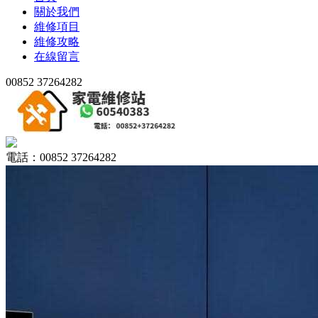
關於我們
維修項目
維修攻略
在線留言
00852 37264282
電話：00852 37264282