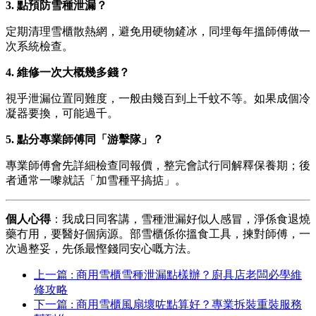
3. 點預防雪種泄漏？
定期清理雪櫃散熱網，避免用硬物鏟冰，同埋每年搵師傅做一
次系統檢查。
4. 維修一次大概幾多錢？
視乎泄漏位置同難度，一般由幾百到上千蚊不等。如果成個冷
凝器要換，可能過千。
5. 點分專業師傅同「游擊隊」？
專業師傅會先詳細檢查同報價，整完會試行同解釋保養期；後
者通常一嚟就話「加雪種平搞掂」。
個人心得
：我成日同客講，雪種泄漏好似人感冒，淨係食退燒
藥冇用，要醫好個病源。部雪櫃係你搵食工具，揀對師傅，一
次過整妥，先係最慳錢同安心嘅方法。
上一篇 : 商用雪櫃雪種泄漏點樣辦？廚具店老闆必學維
修攻略
下一篇 : 商用雪櫃風扇壞咗點算好？專業拆裝重裝服務