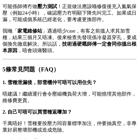
可能係師傅冇做
壓力測試
！正規做法應該喺修復後充入氮氣保
壓（例如24小時），確認壓力冇明顯下降先叫完工。如果成日
漏，可能成個系統已經老化，要考慮更換部件。
我哋「
家電維修站
」遇過唔少case，有客之前搵人求其加雪
種，結果三個月又唔凍。後來檢查先發現係冷凝器穿孔，要成
個換先徹底解決。所以話，
技術過硬嘅師傅一定會同你搵出根
本原因
，唔會頭痛醫頭。
5條常見問題（FAQ）
1. 雪種泄漏後，部雪櫃仲可唔可以用住先？
唔建議！繼續運行會令壓縮機負荷大增，可能燒埋其他部件，
維修費更貴。
2. 自己可唔可以買雪種返嚟加？
千萬唔好！雪種要按壓力同容量標準加注，仲要抽真空，非專
業好易整壞部機或造成危險。