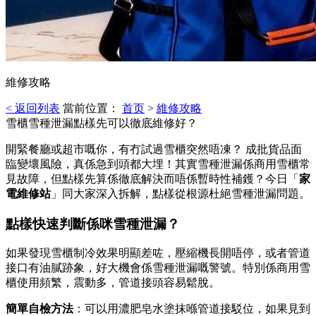
維修攻略
< 返回列表
當前位置：
首页
>
維修攻略
雪櫃雪種泄漏點樣先可以徹底維修好？
開緊餐廳或超市嘅你，有冇試過雪櫃突然唔凍？ 成批貨品面
臨變壞風險，真係急到頭都大埋！其實雪種泄漏係商用雪櫃常
見故障，但點樣先算係徹底解決而唔係暫時性補鑊？今日「
家
電維修站
」同大家深入拆解，點樣從根源杜絕雪種泄漏問題。
點樣快速判斷係咪雪種泄漏？
如果發現雪櫃制冷效果明顯差咗，壓縮機長開唔停，或者管道
接口有油膩跡象，好大機會係雪種泄漏嘅警號。特別係商用雪
櫃使用頻繁，震動多，管道接頭容易鬆脫。
簡單自檢方法
：可以用濃肥皂水塗抹喺管道接駁位，如果見到