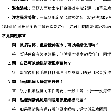
避免過載
：雪櫃入面放太多野會阻礙空氣流通，加重風扇
注意異常聲響
：一聽到風扇發出異常聲音，就好快搵師傅
我哋明白藍田站附近商舖通常都好忙，好難抽時間處理設備維
常見問題解答
問：風扇唔轉，但雪櫃仲製冷，可以繼續使用嗎？
答：暫時仲會有製冷效果，但係櫃內溫度會唔均勻，同埋
問：自己可以點樣清潔風扇葉片？
答：斷電後用軟毛刷輕輕清理可見灰塵，唔好用水直接沖
問：維修風扇大概需要幾錢？
答：視乎損壞程度同零件需要，一般由幾百到一千蚊港幣
問：點樣判斷係風扇問題定係壓縮機問題？
答：如果壓縮機有運行聲但風扇唔轉，通常係風扇問題；