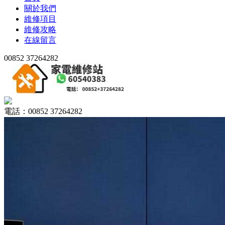
關於我們
維修項目
維修攻略
在線留言
00852 37264282
電話：00852 37264282