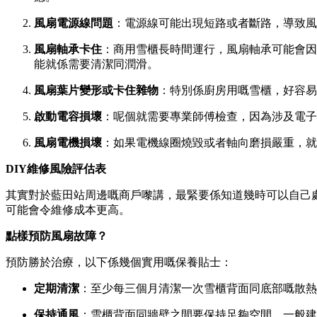
風扇電源線問題
：電源線可能出現短路或者斷路，導致風
風扇軸承卡住
：商用雪櫃長時間運行，風扇軸承可能會因
能就係需要清潔同潤滑。
風扇葉片變形或卡住雜物
：特別係廚房用嘅雪櫃，好容易
啟動電容損壞
：呢個就需要專業師傅檢查，因為涉及電子
風扇電機損壞
：如果電機線圈燒毀或者軸向磨損嚴重，就
DIY維修風險評估表
其實對於藍田站周邊嘅商戶嚟講，最緊要係知道幾時可以自己
可能會令維修成本更高。
點樣預防風扇故障？
預防勝於治療，以下係幾個實用嘅保養貼士：
定期清潔
：至少每三個月清潔一次雪櫃背面同底部嘅散熱
保持通風
：雪櫃背面同牆壁之間要保持足夠空間，一般建