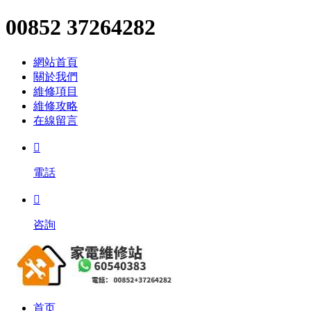
00852 37264282
網站首頁
關於我們
維修項目
維修攻略
在線留言

電話

咨詢
首页