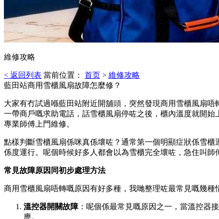
維修攻略
< 返回列表
當前位置：
首页
>
維修攻略
藍田站商用雪櫃風扇故障怎麼修？
大家有冇試過喺藍田站附近開舖頭，突然發現商用雪櫃風扇唔
一帶商戶嘅求助電話，話雪櫃風扇停咗之後，櫃內溫度就開始
專業師傅上門維修。
點樣判斷雪櫃風扇係咪真係壞咗？通常第一個明顯症狀係雪櫃
係度運行。呢個時候好多人都會以為雪櫃完全壞咗，急住叫師
常見故障原因同初步處理方法
商用雪櫃風扇唔轉嘅原因有好多種，我哋整理咗最常見嘅幾種
溫控器開關故障
：呢個係最常見嘅原因之一，當溫控器接
應。