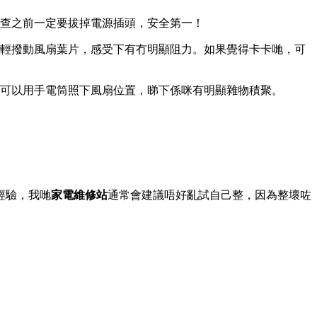
查之前一定要拔掉電源插頭，安全第一！
輕撥動風扇葉片，感受下有冇明顯阻力。如果覺得卡卡哋，可
可以用手電筒照下風扇位置，睇下係咪有明顯雜物積聚。
經驗，我哋
家電維修站
通常會建議唔好亂試自己整，因為整壞咗