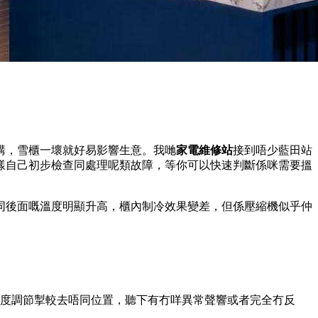
講，雪櫃一壞就好易影響生意。我哋
家電維修站
接到唔少藍田站
樣自己初步檢查同處理呢類故障，等你可以快速判斷係咪需要搵
同後面嘅溫度明顯升高，櫃內制冷效果變差，但係壓縮機似乎仲
度調節掣較去唔同位置，聽下有冇咩異常聲響或者完全冇反