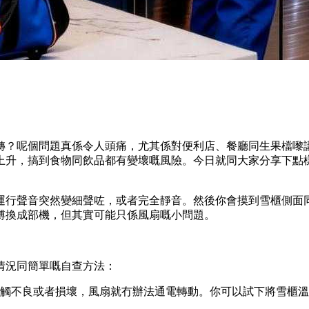
轉？呢個問題真係令人頭痛，尤其係對便利店、餐廳同生果檔嚟
上升，搞到食物同飲品都有變壞嘅風險。今日就同大家分享下點
運行聲音突然變細聲咗，或者完全靜音。然後你會摸到雪櫃側面
傅換成部機，但其實可能只係風扇嘅小問題。
情況同簡單嘅自查方法：
觸不良或者損壞，風扇就冇辦法通電轉動。你可以試下將雪櫃溫