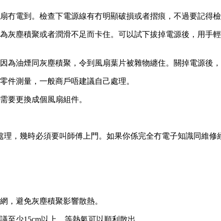
扇冇電到。檢查下電源線有冇明顯破損或者摺痕，不過要記得檢
為灰塵積聚或者潤滑不足而卡住。可以試下拔掉電源後，用手輕
因為油煙同灰塵積聚，令到風扇葉片被雜物纏住。關掉電源後，
零件測量，一般商戶唔建議自己處理。
需要更換成個風扇組件。
處理，幾時必須要叫師傅上門。如果你係完全冇電子知識同維修
網，避免灰塵積聚影響散熱。
議至少15cm以上，等熱氣可以順利散出。