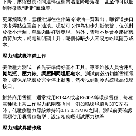
下降，壓縮機長時間運轉但櫃內溫度降唔落嚟，甚至仲可以聽
到輕微嘅“嘶嘶”氣流聲。
更麻煩嘅係，雪種泄漏往往伴隨冷凍油一齊漏出，喺管道接口
或者焊點位置留下油漬。呢點可以作為初步判斷依據，但係對
於微小泄漏，單靠肉眼好難發現。另外，雪種不足會令壓縮機
負荷加大，耗電量明顯上升，呢個係唔少人容易忽略嘅隱形成
本。
壓力測試嘅準備工作
要做壓力測試，首先要準備好基本工具。專業維修人員會用到
氮氣瓶、壓力錶、調壓閥同埋肥皂水
。測試前必須切斷雪櫃電
源，確保系統處於完全停止狀態，然後找到制冷系統嘅高低壓
接口。
對於商用雪櫃，通常採用R134A或者R600A等環保雪種，每種
雪種嘅正常工作壓力範圍都唔同。例如喺環境溫度30℃左右
時，低壓側壓力應該維持喺0.15-0.25MPa之間。測試前要確認
雪櫃使用嘅雪種類型，設定相應嘅測試壓力標準。
壓力測試具體步驟