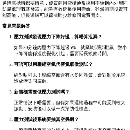
選購雪櫃時都要留意，優質商用雪櫃通常採用不銹鋼內外層同
防腐處理嘅蒸發器，能夠有效延長使用壽命。雖然初期投資可
能高啲，但長遠睇可以節省唔少維修同電費開支。
常見問題解答
壓力測試發現壓力下降好慢，算唔算泄漏？
如果30分鐘內壓力下降超過5%，就屬於明顯泄漏。微小
下降可能係溫度變化引起，需要延長觀察時間。
可唔可以用壓縮空氣代替氮氣做測試？
絕對唔可以！壓縮空氣含有水份同雜質，會對制冷系統
造成污染同腐蝕。
新雪櫃需要做壓力測試嗎？
正常情況下唔需要，但係如果運輸過程中可能受到較大
振動，安裝後可以做一次預防性檢查。
壓力測試後系統要抽真空幾耐？