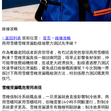
維修攻略
< 返回列表
當前位置：
首页
>
維修攻略
商用雪櫃雪種泄漏點樣做壓力測試先準確？
作為餐廳老闆或者廚房管理者，有冇試過突然發現商用雪櫃唔
夠凍？雪種泄漏真係一個頭痛問題，唔單止影響食材保鮮，仲
可能導致壓縮機燒壞，造成更大經濟損失。點樣通過壓力測試
快速準確找出泄漏點，避免成日維修嘅困擾呢？今次我哋一齊
探討下商用雪櫃雪種泄漏嘅檢測方法，特別係壓力測試嘅實用
技巧。
雪種泄漏嘅危害同表現
雪種係制冷系統嘅血液，一旦泄漏就會直接影響制冷效果。商
用雪櫃同家用雪櫃唔同，佢哋需要24小時不間斷運行，對制冷
系統要求更高。雪種泄漏通常有幾種明顯跡象：制冷效果明顯