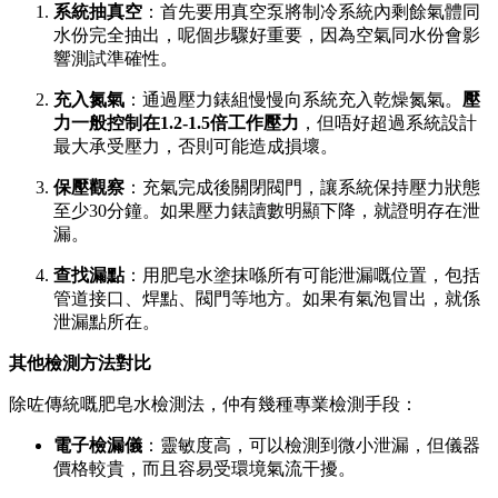
系統抽真空
：首先要用真空泵將制冷系統內剩餘氣體同
水份完全抽出，呢個步驟好重要，因為空氣同水份會影
響測試準確性。
充入氮氣
：通過壓力錶組慢慢向系統充入乾燥氮氣。
壓
力一般控制在1.2-1.5倍工作壓力
，但唔好超過系統設計
最大承受壓力，否則可能造成損壞。
保壓觀察
：充氣完成後關閉閥門，讓系統保持壓力狀態
至少30分鐘。如果壓力錶讀數明顯下降，就證明存在泄
漏。
查找漏點
：用肥皂水塗抹喺所有可能泄漏嘅位置，包括
管道接口、焊點、閥門等地方。如果有氣泡冒出，就係
泄漏點所在。
其他檢測方法對比
除咗傳統嘅肥皂水檢測法，仲有幾種專業檢測手段：
電子檢漏儀
：靈敏度高，可以檢測到微小泄漏，但儀器
價格較貴，而且容易受環境氣流干擾。