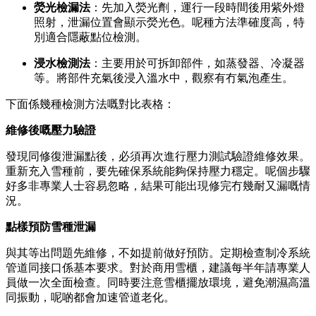
熒光檢漏法
：先加入熒光劑，運行一段時間後用紫外燈
照射，泄漏位置會顯示熒光色。呢種方法準確度高，特
別適合隱蔽點位檢測。
浸水檢測法
：主要用於可拆卸部件，如蒸發器、冷凝器
等。將部件充氣後浸入溫水中，觀察有冇氣泡產生。
下面係幾種檢測方法嘅對比表格：
維修後嘅壓力驗證
發現同修復泄漏點後，必須再次進行壓力測試驗證維修效果。
重新充入雪種前，要先確保系統能夠保持壓力穩定。呢個步驟
好多非專業人士容易忽略，結果可能出現修完冇幾耐又漏嘅情
況。
點樣預防雪種泄漏
與其等出問題先維修，不如提前做好預防。定期檢查制冷系統
管道同接口係基本要求。對於商用雪櫃，建議每半年請專業人
員做一次全面檢查。同時要注意雪櫃擺放環境，避免潮濕高溫
同振動，呢啲都會加速管道老化。