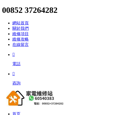
00852 37264282
網站首頁
關於我們
維修項目
維修攻略
在線留言

電話

咨詢
首页