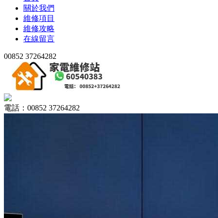
關於我們
維修項目
維修攻略
在線留言
00852 37264282
電話：00852 37264282