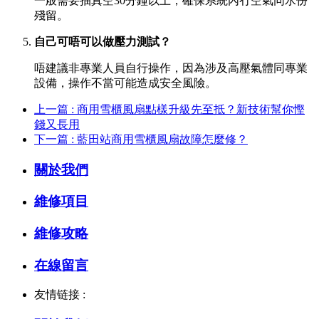
一般需要抽真空30分鐘以上，確保系統內冇空氣同水份
殘留。
自己可唔可以做壓力測試？
唔建議非專業人員自行操作，因為涉及高壓氣體同專業
設備，操作不當可能造成安全風險。
上一篇 : 商用雪櫃風扇點樣升級先至抵？新技術幫你慳
錢又長用
下一篇 : 藍田站商用雪櫃風扇故障怎麼修？
關於我們
維修項目
維修攻略
在線留言
友情链接 :