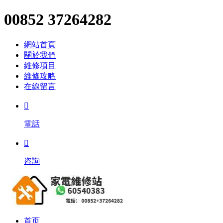
00852 37264282
網站首頁
關於我們
維修項目
維修攻略
在線留言

電話

咨詢
首页