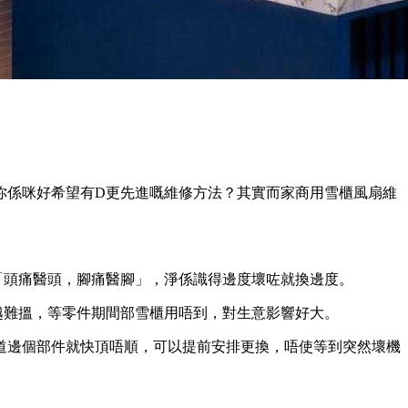
你係咪好希望有D更先進嘅維修方法？其實而家商用雪櫃風扇維
「頭痛醫頭，腳痛醫腳」，淨係識得邊度壞咗就換邊度。
越難搵，等零件期間部雪櫃用唔到，對生意影響好大。
道邊個部件就快頂唔順，可以提前安排更換，唔使等到突然壞機