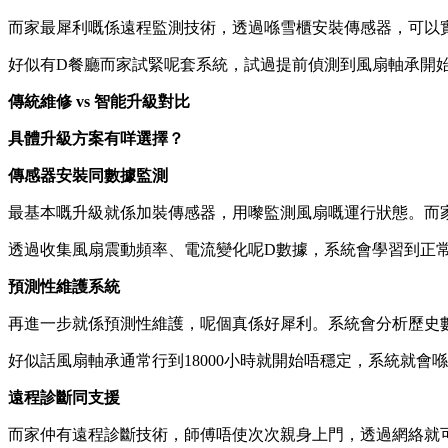
而家最犀利嘅係遠程監測技術，透過喺雪櫃安裝傳感器，可以
好似有D餐廳而家試緊呢套系統，試過提前偵測到風扇軸承開
傳統維修 vs 智能升級對比
具體升級方案有咩選擇？
傳感器安裝同數據監測
最基本嘅升級就係加裝傳感器，用嚟監測風扇嘅運行狀態。而
透過收集風扇震動頻率、電流變化呢D數據，系統會學習到正常
預測性維護系統
再進一步就係預測性維護，呢個真係好犀利。系統會分析歷史
好似話風扇軸承通常行到18000小時就開始唔穩定，系統就
遠程診斷同支援
而家仲有遠程診斷技術，師傅唔使次次親身上門，透過網絡就