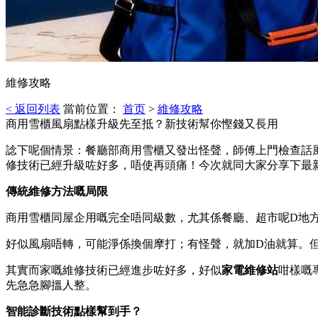
維修攻略
< 返回列表
當前位置：
首页
>
維修攻略
商用雪櫃風扇點樣升級先至抵？新技術幫你慳錢又長用
諗下呢個情景：餐廳部商用雪櫃又發出怪聲，師傅上門檢查話
修技術已經升級咗好多，唔使再頭痛！今次就同大家分享下最
傳統維修方法嘅局限
商用雪櫃同屋企用嘅完全唔同級數，尤其係餐廳、超市呢D地
好似風扇唔轉，可能淨係換個摩打；有怪聲，就加D油就算。
其實而家嘅維修技術已經進步咗好多，好似
家電維修站
咁樣嘅
先急急腳搵人整。
智能診斷技術點樣幫到手？