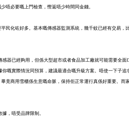
減少唔必要嘅上門檢查，慳返唔少時間同金錢。
經平民化咗好多。基本嘅傳感器監測系統，幾千蚊已經有交易，
傳感器已經夠用，但係大型超市或者食品加工廠就可能需要全面
據你嘅實際情況同預算，建議最適合嘅升級方案。唔使一下子追
。畢竟商用雪櫃係生意嘅命脈，保持佢正常運行真係好重要。而
數據，唔受品牌限制。