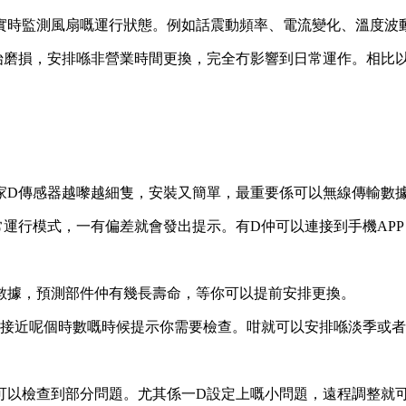
實時監測風扇嘅運行狀態。例如話震動頻率、電流變化、溫度波
始磨損，安排喺非營業時間更換，完全冇影響到日常運作。相比
家D傳感器越嚟越細隻，安裝又簡單，最重要係可以無線傳輸數
運行模式，一有偏差就會發出提示。有D仲可以連接到手機AP
數據，預測部件仲有幾長壽命，等你可以提前安排更換。
會喺接近呢個時數嘅時候提示你需要檢查。咁就可以安排喺淡季或
可以檢查到部分問題。尤其係一D設定上嘅小問題，遠程調整就