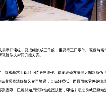
風扇摩打壞咗，要成組換成三千蚊，重要等三日零件。呢個時候
新嘅維修技術同升級方案。
方，雪櫃基本上係24小時唔停運作。傳統維修方法最大問題就係
但係咁樣修法好快又會再壞過，真係好唔抵！而且而家零件越嚟
專業團隊，已經開始用預測性維護技術，即係未壞之前就已經知