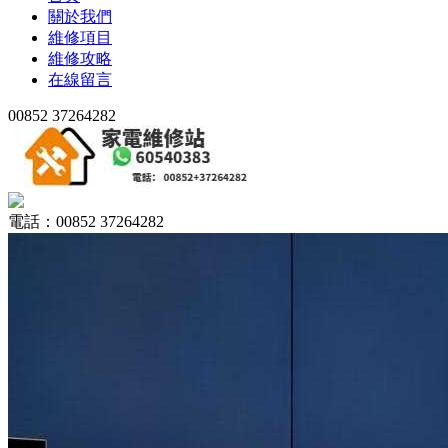
關於我們
維修項目
維修攻略
在線留言
00852 37264282
電話：00852 37264282