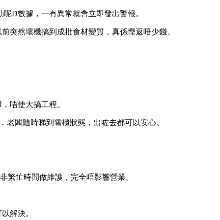
動呢D數據，一有異常就會立即發出警報。
以前突然壞機搞到成批食材變質，真係慳返唔少錢。
據，唔使大搞工程。
P，老闆隨時睇到雪櫃狀態，出咗去都可以安心。
者非繁忙時間做維護，完全唔影響營業。
可以解決。