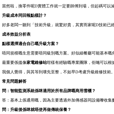
當然啦，換零件呢D實體工作就一定要師傅到場，但起碼可以
升級成本同回報點樣計？
好多老闆一聽到「技術升級」就驚好貴，其實而家呢D技術已
成本效益分析表
點樣選擇適合自己嘅升級方案？
唔同規模嘅生意需要唔同級別嘅方案。好似細餐廳可能基本嘅
最重要係搵像
家電維修站
咁樣有經驗嘅專業團隊，佢哋可以根
我個人覺得，與其等到壞先至整，不如早D考慮升級維修技術
常見問題解答
問：智能監測系統係咪適用於所有品牌嘅商用雪櫃？
答：基本上係通用嘅，因為主要透過外加傳感器同設備嚟收集
問：升級後係咪就唔使再做傳統保養？