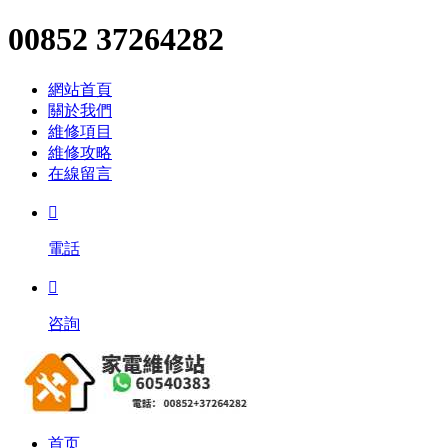
00852 37264282
網站首頁
關於我們
維修項目
維修攻略
在線留言

電話

咨詢
首页