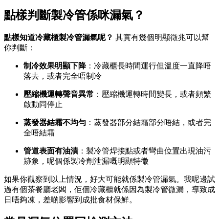
點樣判斷製冷管係咪漏氣？
點樣知道冷藏櫃製冷管漏氣呢？
​ 其實有幾個明顯徵兆可以幫
你判斷：
制冷效果明顯下降
：冷藏櫃長時間運行但溫度一直降唔
落去，或者完全唔制冷
壓縮機運轉聲音異常
：壓縮機運轉時間變長，或者頻繁
啟動同停止
蒸發器結霜不均勻
：蒸發器部分結霜部分唔結，或者完
全唔結霜
管道表面有油漬
：製冷管焊接點或者彎曲位置出現油污
跡象，呢個係製冷劑泄漏嘅明顯特徵
如果你觀察到以上情況，好大可能就係製冷管漏氣。我呢邊試
過有個茶餐廳老闆，佢個冷藏櫃就係因為製冷管微漏，導致成
日唔夠凍，差啲影響到成批食材保鮮。