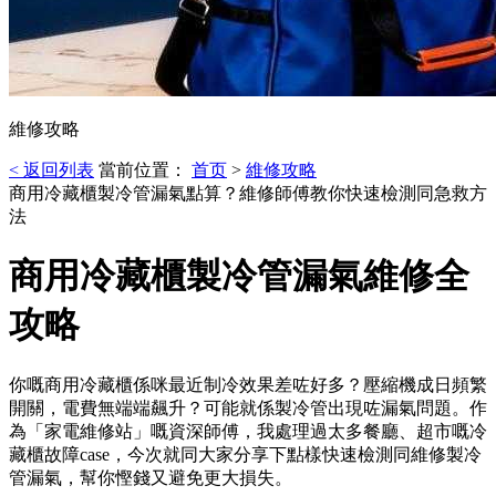
維修攻略
< 返回列表
當前位置：
首页
>
維修攻略
商用冷藏櫃製冷管漏氣點算？維修師傅教你快速檢測同急救方
法
商用冷藏櫃製冷管漏氣維修全
攻略
你嘅商用冷藏櫃係咪最近制冷效果差咗好多？壓縮機成日頻繁
開關，電費無端端飆升？可能就係製冷管出現咗漏氣問題。作
為「家電維修站」嘅資深師傅，我處理過太多餐廳、超市嘅冷
藏櫃故障case，今次就同大家分享下點樣快速檢測同維修製冷
管漏氣，幫你慳錢又避免更大損失。