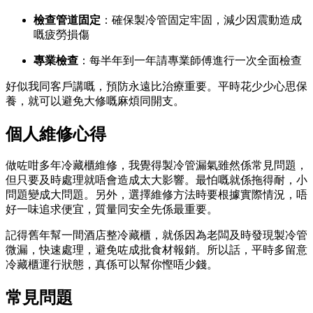
檢查管道固定
：確保製冷管固定牢固，減少因震動造成
嘅疲勞損傷
專業檢查
：每半年到一年請專業師傅進行一次全面檢查
好似我同客戶講嘅，預防永遠比治療重要。平時花少少心思保
養，就可以避免大修嘅麻煩同開支。
個人維修心得
做咗咁多年冷藏櫃維修，我覺得製冷管漏氣雖然係常見問題，
但只要及時處理就唔會造成太大影響。最怕嘅就係拖得耐，小
問題變成大問題。另外，選擇維修方法時要根據實際情況，唔
好一味追求便宜，質量同安全先係最重要。
記得舊年幫一間酒店整冷藏櫃，就係因為老闆及時發現製冷管
微漏，快速處理，避免咗成批食材報銷。所以話，平時多留意
冷藏櫃運行狀態，真係可以幫你慳唔少錢。
常見問題