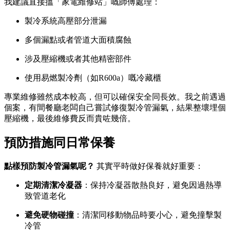
我建議直接搵「家電維修站」嘅師傅處理：
製冷系統高壓部分泄漏
多個漏點或者管道大面積腐蝕
涉及壓縮機或者其他精密部件
使用易燃製冷劑（如R600a）嘅冷藏櫃
專業維修雖然成本較高，但可以確保安全同長效。我之前遇過
個案，有間餐廳老闆自己嘗試修復製冷管漏氣，結果整壞埋個
壓縮機，最後維修費反而貴咗幾倍。
預防措施同日常保養
點樣預防製冷管漏氣呢？
​ 其實平時做好保養就好重要：
定期清潔冷凝器
：保持冷凝器散熱良好，避免因過熱導
致管道老化
避免硬物碰撞
：清潔同移動物品時要小心，避免撞擊製
冷管