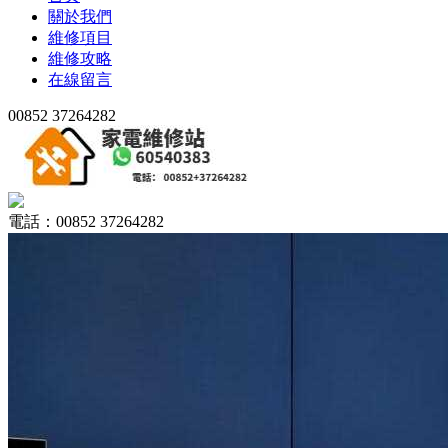
關於我們
維修項目
維修攻略
在線留言
00852 37264282
電話：00852 37264282