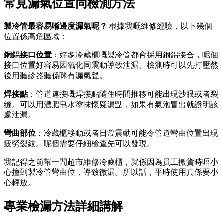
常見漏氣位置同檢測方法
製冷管最容易喺邊度漏氣呢？
​ 根據我嘅維修經驗，以下幾個
位置係高危區域：
銅鋁接口位置
：好多冷藏櫃嘅製冷管都會採用銅鋁接合，呢個
接口位置好容易因氧化同震動導致泄漏。檢測時可以先打壓然
後用聽診器聽係咪有漏氣聲。
焊接點
：管道連接嘅焊接點隨住時間推移可能出現沙眼或者裂
縫。可以用濃肥皂水塗抹懷疑漏點，如果有氣泡冒出就證明該
處泄漏。
彎曲部位
：冷藏櫃移動或者日常震動可能令管道彎曲位置出現
疲勞裂紋。呢個需要仔細檢查先可以發現。
我記得之前幫一間超市維修冷藏櫃，就係因為員工搬貨時唔小
心撞到製冷管彎曲位，導致微漏。所以話，平時使用真係要小
心輕放。
專業檢漏方法詳細講解