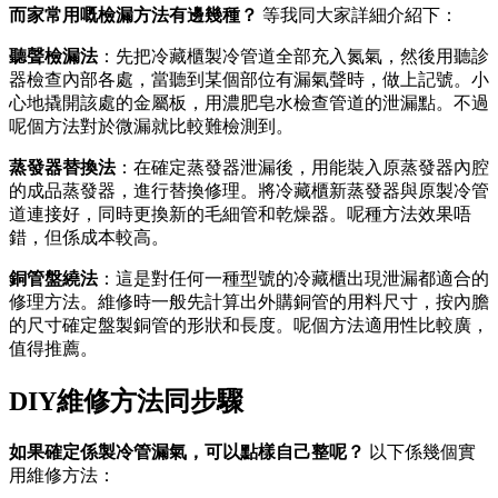
而家常用嘅檢漏方法有邊幾種？
​ 等我同大家詳細介紹下：
聽聲檢漏法
：先把冷藏櫃製冷管道全部充入氮氣，然後用聽診
器檢查內部各處，當聽到某個部位有漏氣聲時，做上記號。小
心地撬開該處的金屬板，用濃肥皂水檢查管道的泄漏點。不過
呢個方法對於微漏就比較難檢測到。
蒸發器替換法
：在確定蒸發器泄漏後，用能裝入原蒸發器內腔
的成品蒸發器，進行替換修理。將冷藏櫃新蒸發器與原製冷管
道連接好，同時更換新的毛細管和乾燥器。呢種方法效果唔
錯，但係成本較高。
銅管盤繞法
：這是對任何一種型號的冷藏櫃出現泄漏都適合的
修理方法。維修時一般先計算出外購銅管的用料尺寸，按內膽
的尺寸確定盤製銅管的形狀和長度。呢個方法適用性比較廣，
值得推薦。
DIY維修方法同步驟
如果確定係製冷管漏氣，可以點樣自己整呢？
​ 以下係幾個實
用維修方法：