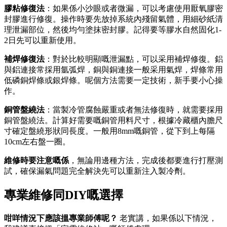
膠粘修復法
：如果係小沙眼或者微漏，可以考慮使用厭氧膠密
封膠進行修復。操作時要先放掉系統內殘留氣體，用細砂紙清
理泄漏部位，然後均勻塗抹密封膠。記得要等膠水自然固化1-
2日先可以重新使用。
補焊修復法
：對於比較明顯嘅泄漏點，可以采用補焊修復。鋁
與鋁連接常採用氩弧焊，銅與銅連接一般采用氣焊，焊條常用
低磷銅焊條或銀焊條。呢個方法需要一定技術，新手要小心操
作。
銅管盤繞法
：當製冷管腐蝕嚴重或者無法修復時，就需要採用
銅管盤繞法。計算好需要嘅銅管用料尺寸，根據冷藏櫃內膽尺
寸確定盤繞形狀同長度。一般用8mm嘅銅管，從下到上每隔
10cm左右盤一圈。
維修時要注意嘅係
，無論用邊種方法，完成後都要進行打壓測
試，確保漏氣問題完全解決先可以重新注入製冷劑。
專業維修同DIY嘅選擇
咁咩情況下應該搵專業師傅呢？
​ 老實講，如果係以下情況，