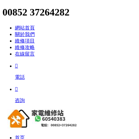
00852 37264282
網站首頁
關於我們
維修項目
維修攻略
在線留言

電話

咨詢
首页