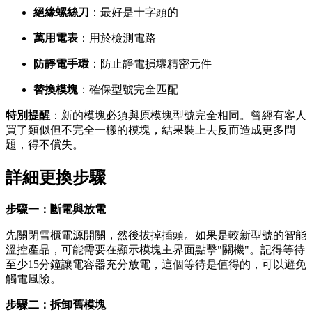
絕緣螺絲刀
：最好是十字頭的
萬用電表
：用於檢測電路
防靜電手環
：防止靜電損壞精密元件
替換模塊
：確保型號完全匹配
特別提醒
：新的模塊必須與原模塊型號完全相同。曾經有客人
買了類似但不完全一樣的模塊，結果裝上去反而造成更多問
題，得不償失。
詳細更換步驟
步驟一：斷電與放電
先關閉雪櫃電源開關，然後拔掉插頭。如果是較新型號的智能
溫控產品，可能需要在顯示模塊主界面點擊"關機"。記得等待
至少15分鐘讓電容器充分放電，這個等待是值得的，可以避免
觸電風險。
步驟二：拆卸舊模塊