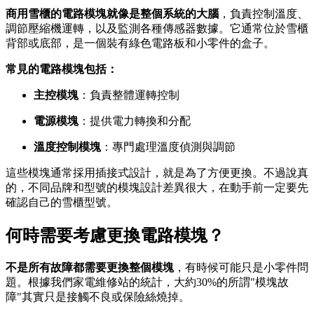
商用雪櫃的電路模塊就像是整個系統的大腦
，負責控制溫度、
調節壓縮機運轉，以及監測各種傳感器數據。它通常位於雪櫃
背部或底部，是一個裝有綠色電路板和小零件的盒子。
常見的電路模塊包括：
主控模塊
：負責整體運轉控制
電源模塊
：提供電力轉換和分配
溫度控制模塊
：專門處理溫度偵測與調節
這些模塊通常採用插接式設計，就是為了方便更換。不過說真
的，不同品牌和型號的模塊設計差異很大，在動手前一定要先
確認自己的雪櫃型號。
何時需要考慮更換電路模塊？
不是所有故障都需要更換整個模塊
，有時候可能只是小零件問
題。根據我們家電維修站的統計，大約30%的所謂"模塊故
障"其實只是接觸不良或保險絲燒掉。