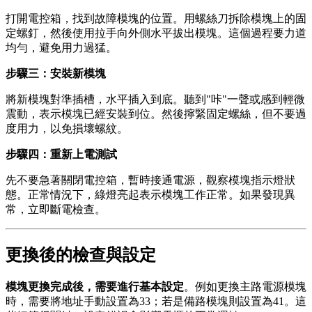
打開電控箱，找到故障模塊的位置。用螺絲刀拆除模塊上的固
定螺釘，然後使用拉手向外側水平拔出模塊。這個過程要力道
均勻，避免用力過猛。
步驟三：安裝新模塊
將新模塊對準插槽，水平插入到底。聽到"咔"一聲或感到輕微
震動，表示模塊已經安裝到位。然後擰緊固定螺絲，但不要過
度用力，以免損壞螺紋。
步驟四：重新上電測試
先不要急著關閉電控箱，暫時接通電源，觀察模塊指示燈狀
態。正常情況下，綠燈亮起表示模塊工作正常。如果發現異
常，立即斷電檢查。
更換後的檢查與設定
模塊更換完成後，需要進行基本設定
。例如更換主路電源模塊
時，需要將地址手動設置為33；若是備路模塊則設置為41。這