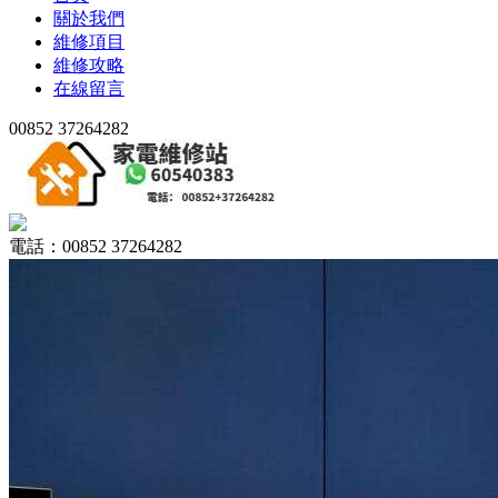
關於我們
維修項目
維修攻略
在線留言
00852 37264282
電話：00852 37264282