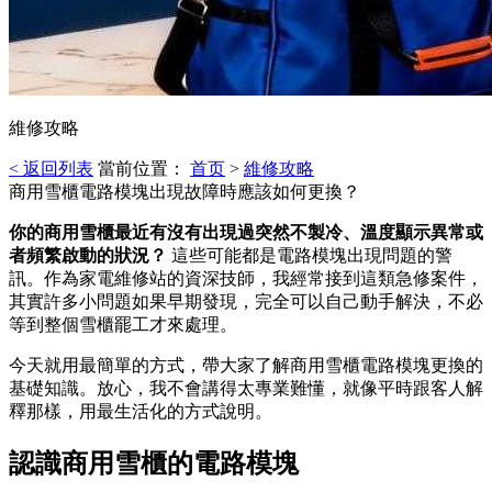
維修攻略
< 返回列表
當前位置：
首页
>
維修攻略
商用雪櫃電路模塊出現故障時應該如何更換？
你的商用雪櫃最近有沒有出現過突然不製冷、溫度顯示異常或
者頻繁啟動的狀況？
​ 這些可能都是電路模塊出現問題的警
訊。作為家電維修站的資深技師，我經常接到這類急修案件，
其實許多小問題如果早期發現，完全可以自己動手解決，不必
等到整個雪櫃罷工才來處理。
今天就用最簡單的方式，帶大家了解商用雪櫃電路模塊更換的
基礎知識。放心，我不會講得太專業難懂，就像平時跟客人解
釋那樣，用最生活化的方式說明。
認識商用雪櫃的電路模塊