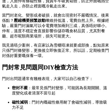
邊，入面仲有條磁性條，負責牢牢吸實箱體，防止外面嘅熱空
氣走入去，亦防止裡面嘅冷氣走出來。
當門封老化、變形或者破損，就會出現密封不嚴嘅情況。後果
係點？
壓縮機要頻繁啟動
嚟維持低溫，電費自然上升。根據經
驗，嚴重門封漏氣可以令電費增加兩到三成，真係唔好睇小。
仲有，溫度不穩定會直接影響你儲存嘅食材品質，尤其對餐
廳、超市呢類商業場所，損失可能更大。
我見過唔少案例，有店家以為雪櫃唔凍就要成部換，點知原來
只係門封條變形，更換後立即恢復正常。所以話，定期檢查門
封係好重要嘅保養一環。
門封常見問題同DIY檢查方法
門封出問題通常有幾種表現，大家可以自己檢查下：
密封不嚴
：最常見係門封變形，可能因為長期開關、溫
度變化或者清潔不當引起
磁性減弱
：門封內嘅磁性條用耐了會磁性減弱，導致吸
力不足