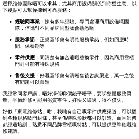
選擇維修團隊唔可以求其，尤其商用設備關係到你盤生意。以
下幾點可以幫你揀到可靠服務：
經驗同專業
：揀有多年經驗、專門處理商用設備嘅團
隊，佢哋對不同品牌同型號會熟悉啲
服務承諾
：正規團隊會有明確服務承諾，例如回應時
間、保養期等
零件供應
：問清楚有無合適嘅替換零件，因為商用雪櫃
門封可能有特殊規格
售後支援
：好嘅團隊會有清晰售後咨詢渠道，萬一之後
有問題可以跟進
我經常同客戶講，唔好淨係睇價錢平唔平，要睇整體服務質
量。平價維修可能用劣質零件，好快又壞過，得不償失。
好似「家電維修站」咁，我哋有自己嘅零件供應渠道，可以搵
到各種規格嘅門封條，甚至係特殊形狀都可以訂造。而且師傅
都經過培訓，熟悉不同品牌雪櫃嘅特點，可以提供更準確嘅維
修建議。