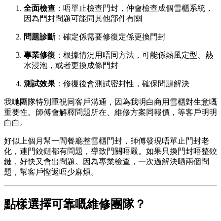
全面檢查
：唔單止檢查門封，仲會檢查成個雪櫃系統，
因為門封問題可能同其他部件有關
問題診斷
：確定係需要修復定係更換門封
專業修復
：根據情況用唔同方法，可能係熱風定型、熱
水浸泡，或者更換成條門封
測試效果
：修復後會測試密封性，確保問題解決
我哋團隊特別重視同客戶溝通，因為我明白商用雪櫃對生意嘅
重要性。師傅會解釋問題所在、維修方案同報價，等客戶明明
白白。
好似上個月幫一間餐廳整雪櫃門封，師傅發現唔單止門封老
化，連門鉸鏈都有問題，導致門關唔嚴。如果只換門封唔整鉸
鏈，好快又會出問題。因為專業檢查，一次過解決晒兩個問
題，幫客戶慳返唔少麻煩。
點樣選擇可靠嘅維修團隊？