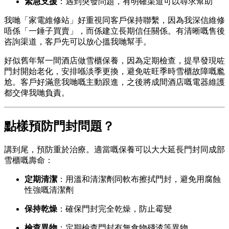
緊急支援
：遇到突發問題，有明確渠道可以尋求幫助
我哋「家電維修站」好重視同客戶保持聯繫，因為我深信維修
唔係「一錘子買賣」，而係建立長期信任關係。有清晰嘅售後
咨詢渠道，客戶先可以放心搵我哋幫手。
好似舊年幫一間酒店做雪櫃保養，因為定期檢查，提早發現咗
門封開始老化，安排喺淡季更換，避免咗旺季時雪櫃故障嘅尷
尬。客戶好滿意我哋嘅主動跟進，之後將成間酒店嘅電器維護
都交俾我哋負責。
點樣預防門封問題？
講到尾，預防重於治療。適當嘅保養可以大大延長門封同成部
雪櫃嘅壽命：
定期清潔
：用溫和清潔劑同軟布擦拭門封，避免用腐蝕
性強嘅清潔劑
保持乾燥
：確保門封完全乾燥，防止霉變
檢查異物
：定期檢查門封有無食物殘渣等異物