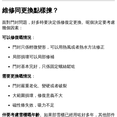
維修同更換點樣揀？
面對門封問題，好多時要決定係修復定更換。呢個決定要考慮
幾個因素：
可以修復嘅情況
：
門封只係輕微變形，可以用熱風或者熱水方法修正
局部損壞可以局部修補
門封基本完好，只係固定螺絲鬆咗
需要更換嘅情況
：
門封嚴重老化、變硬或者破裂
大範圍損壞，修復意義不大
磁性條失效，吸力不足
仲要考慮雪櫃嘅年齡
。如果部雪櫃已經用咗好多年，其他部件