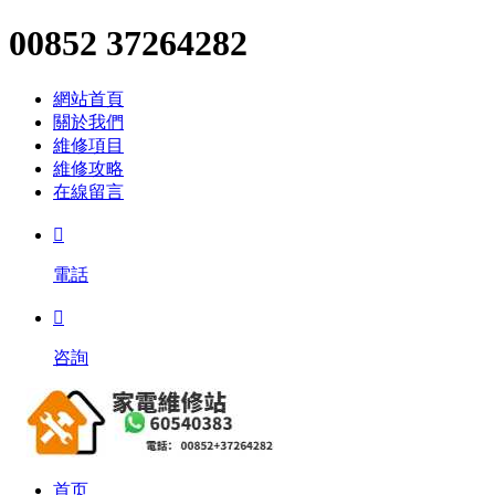
00852 37264282
網站首頁
關於我們
維修項目
維修攻略
在線留言

電話

咨詢
首页