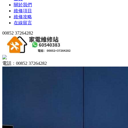
關於我們
維修項目
維修攻略
在線留言
00852 37264282
電話：00852 37264282