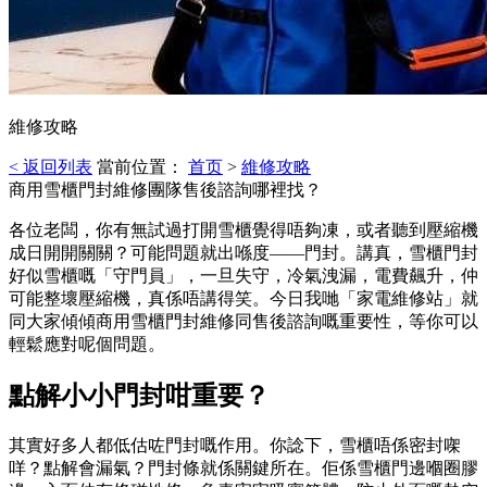
維修攻略
< 返回列表
當前位置：
首页
>
維修攻略
商用雪櫃門封維修團隊售後諮詢哪裡找？
各位老闆，你有無試過打開雪櫃覺得唔夠凍，或者聽到壓縮機
成日開開關關？可能問題就出喺度——門封。講真，雪櫃門封
好似雪櫃嘅「守門員」，一旦失守，冷氣洩漏，電費飆升，仲
可能整壞壓縮機，真係唔講得笑。今日我哋「家電維修站」就
同大家傾傾商用雪櫃門封維修同售後諮詢嘅重要性，等你可以
輕鬆應對呢個問題。
點解小小門封咁重要？
其實好多人都低估咗門封嘅作用。你諗下，雪櫃唔係密封㗎
咩？點解會漏氣？門封條就係關鍵所在。佢係雪櫃門邊嗰圈膠