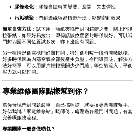
膠條老化
：膠條會隨時間變硬、裂開，失去彈性
污垢積聚
：門封邊緣容易積聚污漬，影響密封效果
簡單自查方法
：試下用一張紙夾喺門封同箱體之間，關上門後
拉張紙，如果好易拉出，即係話該位置密封唔係幾好。可以喺
門封四圍不同位置試多次，睇下邊度有問題。
另一種情況係雪櫃門好難打開，特別係用咗一段時間嘅臥櫃。
好多時係因為內部空氣冷卻後產生負壓，令門吸實咗。解決方
法好簡單，可以用膠片輕輕撬開少少門縫，等空氣流入，平衡
壓力就可以打開。
專業維修團隊點樣幫到你？
當你發現門封問題嚴重，自己搞唔掂，就要搵專業團隊幫手。
好似我哋「家電維修站」嘅師傅，處理過各種門封問題，有套
完善嘅服務流程。
專業團隊一般會做啲乜？