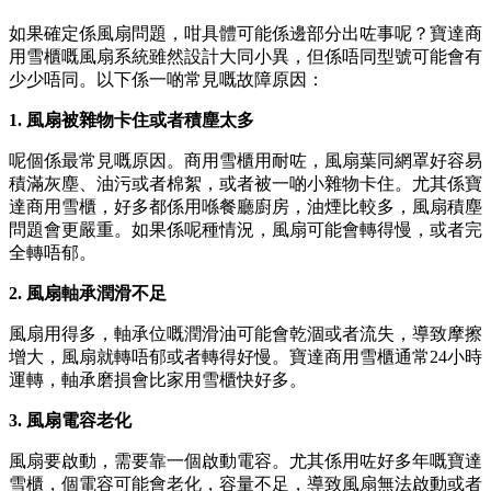
如果確定係風扇問題，咁具體可能係邊部分出咗事呢？寶達商
用雪櫃嘅風扇系統雖然設計大同小異，但係唔同型號可能會有
少少唔同。以下係一啲常見嘅故障原因：
1. 風扇被雜物卡住或者積塵太多
呢個係最常見嘅原因。商用雪櫃用耐咗，風扇葉同網罩好容易
積滿灰塵、油污或者棉絮，或者被一啲小雜物卡住。尤其係寶
達商用雪櫃，好多都係用喺餐廳廚房，油煙比較多，風扇積塵
問題會更嚴重。如果係呢種情況，風扇可能會轉得慢，或者完
全轉唔郁。
2. 風扇軸承潤滑不足
風扇用得多，軸承位嘅潤滑油可能會乾涸或者流失，導致摩擦
增大，風扇就轉唔郁或者轉得好慢。寶達商用雪櫃通常24小時
運轉，軸承磨損會比家用雪櫃快好多。
3. 風扇電容老化
風扇要啟動，需要靠一個啟動電容。尤其係用咗好多年嘅寶達
雪櫃，個電容可能會老化，容量不足，導致風扇無法啟動或者