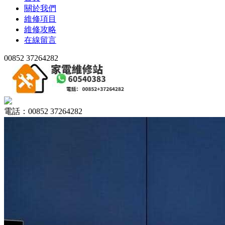
關於我們
維修項目
維修攻略
在線留言
00852 37264282
電話：00852 37264282