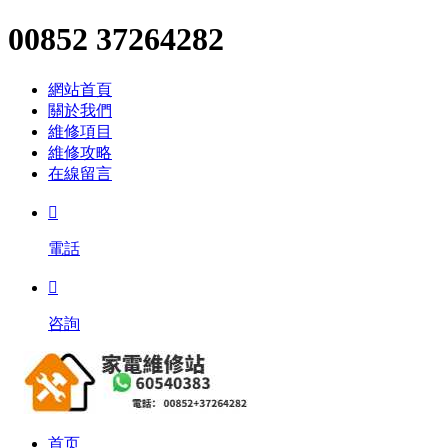
00852 37264282
網站首頁
關於我們
維修項目
維修攻略
在線留言

電話

咨詢
首页