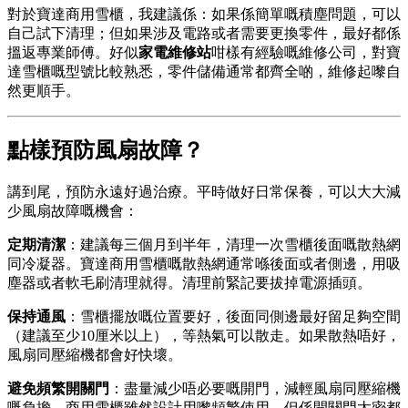
對於寶達商用雪櫃，我建議係：如果係簡單嘅積塵問題，可以
自己試下清理；但如果涉及電路或者需要更換零件，最好都係
搵返專業師傅。好似
家電維修站
咁樣有經驗嘅維修公司，對寶
達雪櫃嘅型號比較熟悉，零件儲備通常都齊全啲，維修起嚟自
然更順手。
點樣預防風扇故障？
講到尾，預防永遠好過治療。平時做好日常保養，可以大大減
少風扇故障嘅機會：
定期清潔
：建議每三個月到半年，清理一次雪櫃後面嘅散熱網
同冷凝器。寶達商用雪櫃嘅散熱網通常喺後面或者側邊，用吸
塵器或者軟毛刷清理就得。清理前緊記要拔掉電源插頭。
保持通風
：雪櫃擺放嘅位置要好，後面同側邊最好留足夠空間
（建議至少10厘米以上），等熱氣可以散走。如果散熱唔好，
風扇同壓縮機都會好快壞。
避免頻繁開關門
：盡量減少唔必要嘅開門，減輕風扇同壓縮機
嘅負擔。商用雪櫃雖然設計用嚟頻繁使用，但係開關門太密都