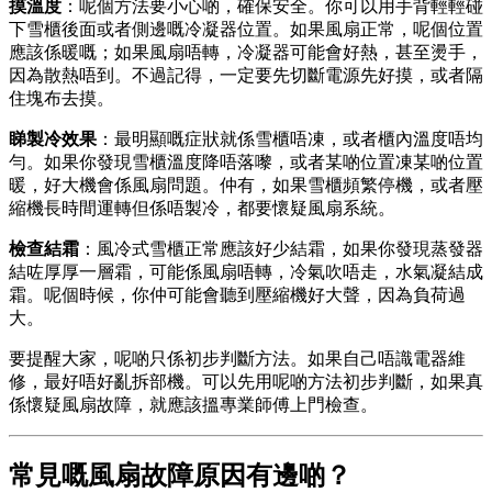
摸溫度
：呢個方法要小心啲，確保安全。你可以用手背輕輕碰
下雪櫃後面或者側邊嘅冷凝器位置。如果風扇正常，呢個位置
應該係暖嘅；如果風扇唔轉，冷凝器可能會好熱，甚至燙手，
因為散熱唔到。不過記得，一定要先切斷電源先好摸，或者隔
住塊布去摸。
睇製冷效果
：最明顯嘅症狀就係雪櫃唔凍，或者櫃內溫度唔均
勻。如果你發現雪櫃溫度降唔落嚟，或者某啲位置凍某啲位置
暖，好大機會係風扇問題。仲有，如果雪櫃頻繁停機，或者壓
縮機長時間運轉但係唔製冷，都要懷疑風扇系統。
檢查結霜
：風冷式雪櫃正常應該好少結霜，如果你發現蒸發器
結咗厚厚一層霜，可能係風扇唔轉，冷氣吹唔走，水氣凝結成
霜。呢個時候，你仲可能會聽到壓縮機好大聲，因為負荷過
大。
要提醒大家，呢啲只係初步判斷方法。如果自己唔識電器維
修，最好唔好亂拆部機。可以先用呢啲方法初步判斷，如果真
係懷疑風扇故障，就應該搵專業師傅上門檢查。
常見嘅風扇故障原因有邊啲？