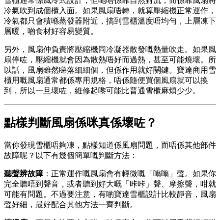
雪櫃通常係風冷式設計，佢哋唔係靠自然對流，而係靠風扇將
冷氣吹到成個櫃入面。如果風扇唔轉，就算壓縮機正常運作，
冷氣都只會積喺蒸發器附近，搞到雪櫃溫度唔均勻，上層凍下
層暖，啲食材好容易變質。
另外，風扇仲負責將壓縮機同冷凝器散發嘅熱量吹走。如果風
扇停咗，壓縮機就會因為散熱唔好而過熱，甚至可能燒壞。所
以話，風扇雖然睇落細細個，但係作用就好關鍵。寶達商用雪
櫃用嘅風扇通常都係專用規格，唔係隨便買個風扇就可以換
到，所以一旦壞咗，維修起嚟可能比普通雪櫃麻煩少少。
點樣判斷風扇係咪真係壞咗？
當你發現雪櫃唔夠凍，點樣知道係風扇問題，而唔係其他部件
故障呢？以下有幾個簡單嘅判斷方法：
聽聲辨故障
：正常運作嘅風扇會有輕微嘅「嗡嗡」聲。如果你
完全聽唔到聲音，或者聽到好大嘅「咔咔」聲、摩擦聲，咁就
可能有問題。不過要注意，有啲寶達雪櫃設計比較靜音，風扇
聲好細，最好配合其他方法一齊判斷。