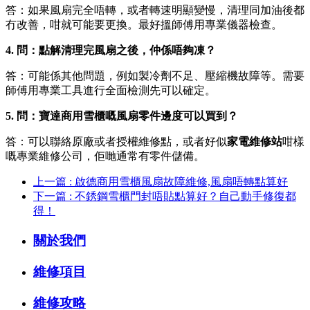
答：如果風扇完全唔轉，或者轉速明顯變慢，清理同加油後都
冇改善，咁就可能要更換。最好搵師傅用專業儀器檢查。
4. 問：點解清理完風扇之後，仲係唔夠凍？
答：可能係其他問題，例如製冷劑不足、壓縮機故障等。需要
師傅用專業工具進行全面檢測先可以確定。
5. 問：寶達商用雪櫃嘅風扇零件邊度可以買到？
答：可以聯絡原廠或者授權維修點，或者好似
家電維修站
咁樣
嘅專業維修公司，佢哋通常有零件儲備。
上一篇 : 啟德商用雪櫃風扇故障維修,風扇唔轉點算好
下一篇 : 不銹鋼雪櫃門封唔貼點算好？自己動手修復都
得！
關於我們
維修項目
維修攻略