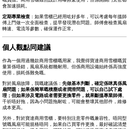
會加速損耗。
定期專業檢查
：如果雪櫃已經用咗好多年，可以考慮每年搵師
傅上門做一次全面檢查，提早發現潛在問題。師傅會檢查風扇
轉速、電流等參數，確保運作正常。
個人觀點同建議
作為一個用過幾款商用雪櫃嘅用家，我覺得寶達商用雪櫃嘅質
量算係唔錯，風扇系統都幾耐用。但係商用設備始終係高強度
使用，損耗係難免嘅。
對於風扇故障，我嘅建議係：
先做基本判斷，確定係咪真係風
扇問題；如果係簡單嘅積塵或者潤滑問題，可以自己試下處
理；但如果涉及電路或者需要更換零件，就果斷搵專業師傅
。
千祈唔好拖，因為小問題拖耐咗，可能會整壞其他部件，維修
成本更高。
另外，對於寶達商用雪櫃，要特別注意零件嘅兼容性。唔同型
號嘅風扇可能規格唔同，如果自己買零件更換，最好確認清楚