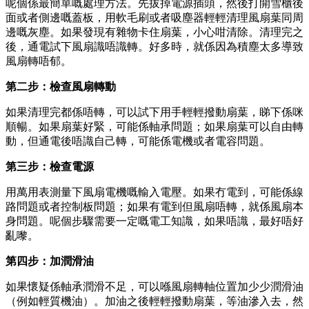
呢個係最簡單嘅處理方法。先拔掉電源插頭，然後打開雪櫃後
面或者側邊嘅蓋板，用軟毛刷或者吸塵器輕輕清理風扇葉同周
邊嘅灰塵。如果發現有雜物卡住扇葉，小心咁清除。清理完之
後，通電試下風扇識唔識轉。好多時，就係因為積塵太多導致
風扇轉唔郁。
第二步：檢查風扇轉動
如果清理完都係唔轉，可以試下用手輕輕撥動扇葉，睇下係咪
順暢。如果扇葉好緊，可能係軸承問題；如果扇葉可以自由轉
動，但通電後唔識自己轉，可能係電機或者電容問題。
第三步：檢查電源
用萬用表測量下風扇電機嘅輸入電壓。如果冇電到，可能係線
路問題或者控制板問題；如果有電到但風扇唔轉，就係風扇本
身問題。呢個步驟需要一定嘅電工知識，如果唔識，最好唔好
亂嚟。
第四步：加潤滑油
如果懷疑係軸承潤滑不足，可以喺風扇轉軸位置加少少潤滑油
（例如輕質機油）。加油之後輕輕撥動扇葉，等油滲入去，然