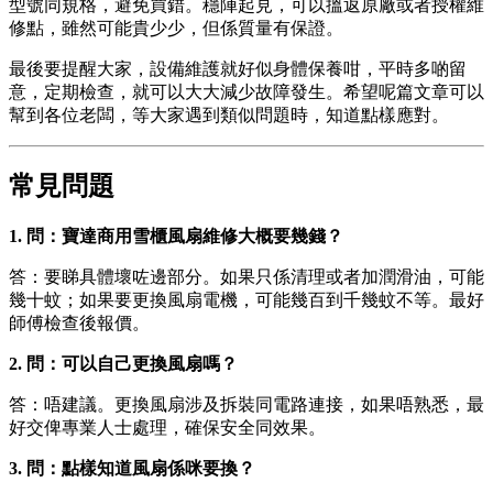
型號同規格，避免買錯。穩陣起見，可以搵返原廠或者授權維
修點，雖然可能貴少少，但係質量有保證。
最後要提醒大家，設備維護就好似身體保養咁，平時多啲留
意，定期檢查，就可以大大減少故障發生。希望呢篇文章可以
幫到各位老闆，等大家遇到類似問題時，知道點樣應對。
常見問題
1. 問：寶達商用雪櫃風扇維修大概要幾錢？
答：要睇具體壞咗邊部分。如果只係清理或者加潤滑油，可能
幾十蚊；如果要更換風扇電機，可能幾百到千幾蚊不等。最好
師傅檢查後報價。
2. 問：可以自己更換風扇嗎？
答：唔建議。更換風扇涉及拆裝同電路連接，如果唔熟悉，最
好交俾專業人士處理，確保安全同效果。
3. 問：點樣知道風扇係咪要換？