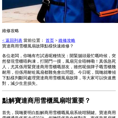
維修攻略
< 返回列表
當前位置：
首页
>
維修攻略
寶達商用雪櫃風扇故障點樣快速維修？
各位老闆，你哋有冇試過呢種情況：開緊舖頭最忙嘅時候，突
然發現雪櫃唔夠凍，打開門一摸，風扇完全唔轉嘞！真係急死
人，尤其係用緊寶達商用雪櫃嘅朋友，雖然呢個牌子嘅雪櫃幾
耐用，但係用耐咗風扇都難免會出問題。今日呢，我哋就嚟傾
下點樣判斷同處理寶達商用雪櫃風扇故障，等大家可以快速應
對，減少生意損失。
點解寶達商用雪櫃風扇咁重要？
首先，我哋要明白點解商用雪櫃嘅風扇系統咁關鍵。寶達商用