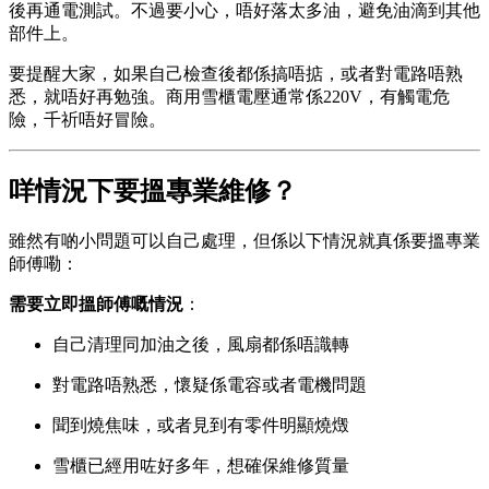
後再通電測試。不過要小心，唔好落太多油，避免油滴到其他
部件上。
要提醒大家，如果自己檢查後都係搞唔掂，或者對電路唔熟
悉，就唔好再勉強。商用雪櫃電壓通常係220V，有觸電危
險，千祈唔好冒險。
咩情況下要搵專業維修？
雖然有啲小問題可以自己處理，但係以下情況就真係要搵專業
師傅嘞：
需要立即搵師傅嘅情況
：
自己清理同加油之後，風扇都係唔識轉
對電路唔熟悉，懷疑係電容或者電機問題
聞到燒焦味，或者見到有零件明顯燒燬
雪櫃已經用咗好多年，想確保維修質量