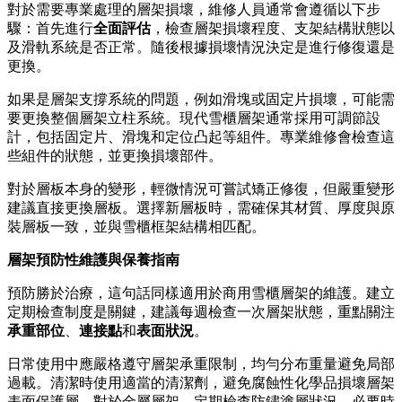
對於需要專業處理的層架損壞，維修人員通常會遵循以下步
驟：首先進行
全面評估
，檢查層架損壞程度、支架結構狀態以
及滑軌系統是否正常。隨後根據損壞情況決定是進行修復還是
更換。
如果是層架支撐系統的問題，例如滑塊或固定片損壞，可能需
要更換整個層架立柱系統。現代雪櫃層架通常採用可調節設
計，包括固定片、滑塊和定位凸起等組件。專業維修會檢查這
些組件的狀態，並更換損壞部件。
對於層板本身的變形，輕微情況可嘗試矯正修復，但嚴重變形
建議直接更換層板。選擇新層板時，需確保其材質、厚度與原
裝層板一致，並與雪櫃框架結構相匹配。
層架預防性維護與保養指南
預防勝於治療，這句話同樣適用於商用雪櫃層架的維護。建立
定期檢查制度是關鍵，建議每週檢查一次層架狀態，重點關注
承重部位
、
連接點
和
表面狀況
。
日常使用中應嚴格遵守層架承重限制，均勻分布重量避免局部
過載。清潔時使用適當的清潔劑，避免腐蝕性化學品損壞層架
表面保護層。對於金屬層架，定期檢查防鏽塗層狀況，必要時