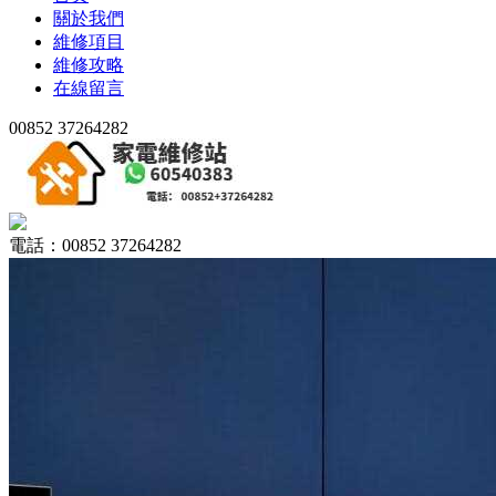
關於我們
維修項目
維修攻略
在線留言
00852 37264282
電話：00852 37264282