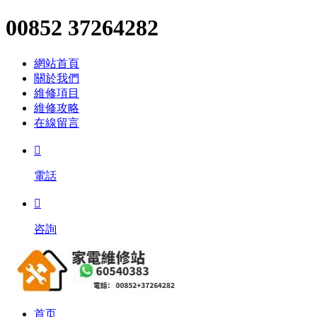
00852 37264282
網站首頁
關於我們
維修項目
維修攻略
在線留言

電話

咨詢
首页