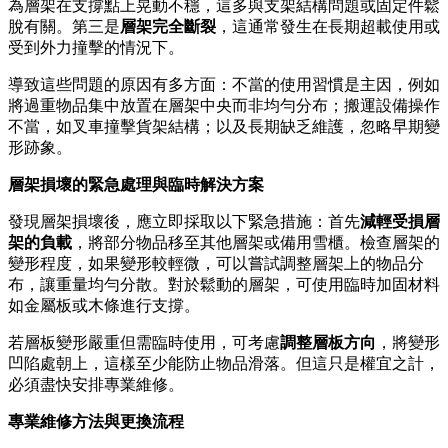
為層架在支撐點上晃動不穩，這多與支架結構問題或固定件鬆
脫有關。第三是
層架完全斷裂
，這通常發生在長期超載使用或
受到外力撞擊的情況下。
導致這些問題的原因有多方面：不當的使用習慣是主因，例如
將過重物品集中放置在層架中央而非均勻分布；搬運設備操作
不當，如叉車撞擊貨架結構；以及長期缺乏維護，忽略早期變
形跡象。
層架損壞的緊急處理與臨時解決方案
發現層架損壞後，應立即採取以下緊急措施：首先
減輕受損層
架的負載
，將部分物品移至其他層架或備用雪櫃。檢查層架的
變形程度，如果變形較輕微，可以嘗試調整層架上的物品分
布，讓重量均勻分散。對於鬆動的層架，可使用臨時加固材料
如金屬板或木條進行支撐。
若層板變形嚴重但需臨時使用，可考慮
調整層板方向
，將變形
凹陷處朝上，這樣至少能防止物品滑落。但這只是權宜之計，
必須盡快安排專業維修。
專業維修方法與更換流程