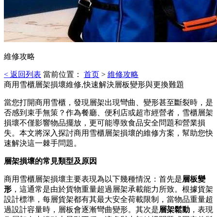
維修攻略
< 返回列表
當前位置：
首页
>
維修攻略
商用雪櫃層架損壞維修,快速解決層板變形與更換難題
當您打開商用雪櫃，發現層架出現彎曲、變形甚至斷裂時，是
否感到束手無策？作為餐廳、便利店或超市經營者，雪櫃層架
損壞不僅影響物品擺放，更可能導致食品安全問題和營業損
失。本文將深入探討商用雪櫃層架損壞的維修方案，幫助您快
速解決這一棘手問題。
層架損壞的常見類型及原因
商用雪櫃層架損壞主要表現為以下幾種情況：首先是
層板變
形
，這通常是由於貨物重量超過層架承載能力所致。根據貨架
設計標準，每層貨架都有其最大安全荷載限制，當物品重量超
過設計容量時，層板會逐漸彎曲變形。其次是
層架鬆動
，表現