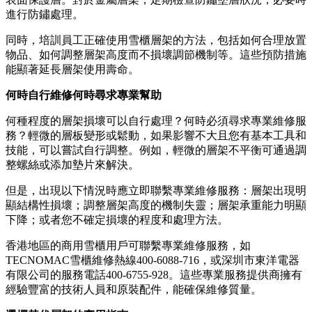
進行防鏽處理。
同時，培訓員工正確使用雪櫃層架的方法，包括如何合理放置
物品、如何調整層架高度而不損壞調節機制等。這些預防措施
能顯著延長層架使用壽命。
何時自行維修何時尋求專業幫助
何種程度的層架損壞可以自行處理？何時必須尋求專業維修服
務？輕微的層板變形或鬆動，如果影響不大且您有基本工具和
技能，可以嘗試自行調整。例如，輕微的層架不平衡可通過調
整螺絲或添加墊片來解決。
但是，出現以下情況時應立即聯繫專業維修服務：層架出現明
顯結構性損壞；調整層架高度的機制失靈；層架承重能力明顯
下降；或者您不確定損壞的程度和處理方法。
香港地區的商用雪櫃用戶可聯繫專業維修服務，如
TECNOMAC雪櫃維修熱線400-6088-716，或深圳市東洋電器
有限公司的服務電話400-6755-928。這些專業服務提供商擁有
經驗豐富的技術人員和原裝配件，能確保維修質量。