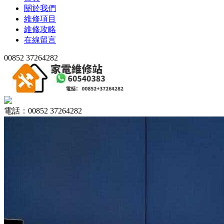
關於我們
維修項目
維修攻略
在線留言
00852 37264282
電話：00852 37264282