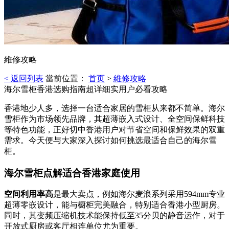
維修攻略
< 返回列表
當前位置：
首页
>
維修攻略
海尔雪柜香港选购指南超详细实用户必看攻略
香港地少人多，选择一台适合家居的雪柜从来都不简单。海尔
雪柜作为市场领先品牌，其超薄嵌入式设计、全空间保鲜科技
等特色功能，正好切中香港用户对节省空间和保鲜效果的双重
需求。今天便与大家深入探讨如何挑选最适合自己的海尔雪
柜。
海尔雪柜点解适合香港家庭使用
空间利用率高
是最大卖点，例如海尔麦浪系列采用594mm专业
超薄零嵌设计，能与橱柜完美融合，特别适合香港小型厨房。
同时，其变频压缩机技术能保持低至35分贝的静音运作，对于
开放式厨房或客厅相连单位尤为重要。