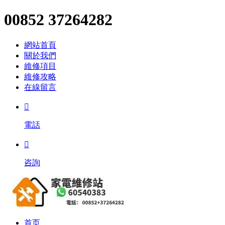
00852 37264282
網站首頁
關於我們
維修項目
維修攻略
在線留言

電話

咨詢
首页