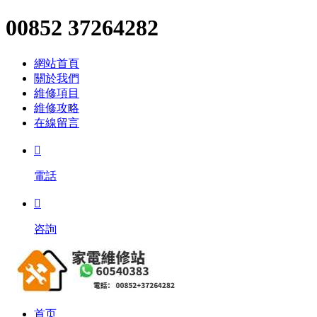
00852 37264282
網站首頁
關於我們
維修項目
維修攻略
在線留言

電話

咨詢
首页