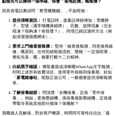
點樣先可以獲得一個準確、唔會「落地起價」嘅報價？
與其係電話裏頭問「整雪櫃幾錢」，不如咁做：
提供清晰資訊：
​ 打電話時，盡量話俾師傅知：雪櫃牌
子、型號（通常喺機身銘牌）、匹數、故障現象（完全
唔凍？唔夠凍？有怪聲？）、同埋已經試過咩方法（例
如清潔過隔塵網未）。
要求上門檢查後報價：
​ 堅持「檢查後報價，同意後再維
修」嘅原則。任何拒絕呢個流程、聲稱「一定係咁壞，
整咗先算」嘅，都要打醒十二分精神。
白紙黑字確認：
​ 獲取書面或清晰嘅WhatsApp文字報價，
列明上述所有收費項目、使用零件規格同保養期。好似
「
家電維修站
」呢類正規公司，一般都會提供清晰報價
單。
了解保養細節：
​ 問清楚「全機保養」定係「零件保
養」。例如，更換壓縮機，係保養個新壓縮機，定係連
帶製冷系統其他部分都保？保幾耐？
我嘅個人見解係，對於商戶嚟講，時間同可靠性往往比「最