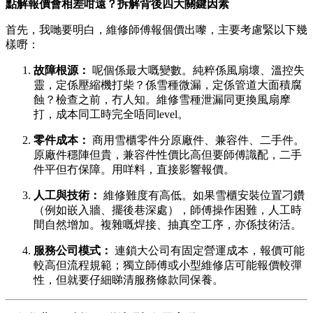
點解報價會相差咁遠？拆解背後四大關鍵因素
首先，我哋要明白，維修師傅報個價出嚟，主要考慮緊以下幾
樣嘢：
故障根源：
​ 呢個係最大嘅變數。純粹係風扇壞、溫控失
靈，定係壓縮機打柴？係雪種微漏，定係管道大面積腐
蝕？檢查之前，冇人知。維修雪種泄漏同更換風扇摩
打，成本同工時完全唔同level。
零件成本：
​ 商用雪櫃零件分原廠件、兼容件、二手件。
原廠件穩陣但貴，兼容件性價比高但要師傅識配，二手
件平但冇保障。用咩料，直接影響報價。
人工與技術：
​ 維修難度有高低。如果雪櫃安裝位置刁鑽
（例如嵌入牆、擺後巷深處），師傅操作困難，人工時
間自然增加。複雜嘅焊接、抽真空工序，亦係技術活。
服務公司模式：
​ 連鎖大公司有固定營運成本，報價可能
較高但流程規範；獨立師傅或小型維修店可能報價較彈
性，但就要仔細睇清服務條款同保養。