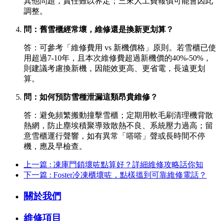
其他問題，責任難以界定；三來人工費報價可能會因此
調整。
問：舊雪櫃經常壞，維修還是換新更划算？
答：可參考「維修費用 vs 新機價格」原則。若雪櫃已使
用超過7-10年，且本次維修費超過新機價的40%-50%，
則建議考慮換新機，因能效更高、更省電，長遠更划
算。
問：如何預防雪種泄漏這類昂貴維修？
答：避免頻繁搬動撞擊雪櫃；定期用軟毛刷清理機背散
熱網，防止塵埃積聚導致散熱不良、系統壓力過高；留
意雪櫃運行聲響，如有異常「嗒嗒」聲或長時間不停
機，應及早檢查。
上一篇 : 凍庫門鎖壞咗點算好？詳細維修攻略話你知
下一篇 : Foster冷凍櫃壞咗，點樣搵到可靠維修電話？
關於我們
維修項目