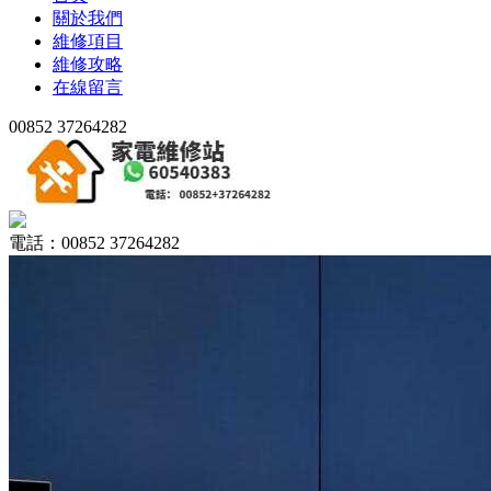
關於我們
維修項目
維修攻略
在線留言
00852 37264282
電話：00852 37264282