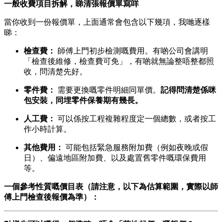
一般收費項目拆解，睇清張報價單寫咩
當你收到一份報價單，上面通常會包含以下幾項，我哋逐樣
睇：
檢查費：
​ 師傅上門初步檢測嘅費用。有啲公司會講明
「檢查後維修，檢查費可免」，有啲就無論整唔整都照
收，問清楚先好。
零件費：
​ 需要更換嘅零件明細同單價。
記得問清楚係咪
包安裝，同埋零件保養期有幾長。
人工費：
​ 可以係按工程複雜程度定一個總數，或者按工
作小時計算。
其他費用：
​ 可能包括緊急服務附加費（例如夜晚或假
日）、偏遠地區附加費、以及處置舊零件嘅環保費用
等。
一個參考性質嘅價目表（請注意，以下為估算範圍，實際以師
傅上門檢查後報價為準）：