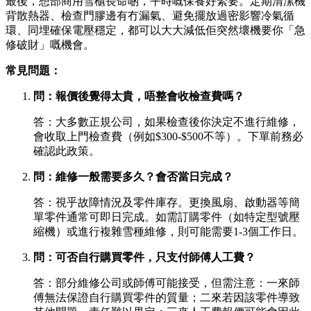
最後，想部商用雪櫃長命啲，平時嘅保養好緊要。定期清潔機
背散熱器、檢查門膠邊有冇漏氣、避免擺放過密影響冷氣循
環、同埋確保電壓穩定，都可以大大減低佢突然壞機要你「急
修破財」嘅機會。
常見問題：
問：報價後覺得太貴，唔整會收檢查費嗎？
答：大多數正規公司，如果檢查後你決定不進行維修，
會收取上門檢查費（例如$300-$500不等）。下單前務必
確認此政策。
問：維修一般需要多久？會否當日完成？
答：視乎故障情況及零件庫存。更換風扇、啟動器等簡
單零件通常可即日完成。如需訂購零件（如特定型號壓
縮機）或進行複雜雪種維修，則可能需要1-3個工作日。
問：可否自行購買零件，只支付師傅人工費？
答：部分維修公司或師傅可能接受，但需注意：一來師
傅無法保證自行購買零件的質量；二來若因該零件導致