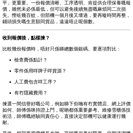
平」更重要。一份報價清晰、工序透明、肯提供合理保養嘅報
價，雖然未必係最低，但可以避免後續無盡嘅麻煩同二次損
失。慳咗幾百蚊，但部機一個月後又壞過，要再嘥時間再整，
鋪頭損失嘅生意額同貨品，遠遠唔止呢個數。
收到報價後，點樣揀？
比較幾份報價時，唔好只係睇總數個銀碼。要逐項對比：
檢查費係點計？
零件係用咩牌子咩貨源？
人工費包含咩工序？
有冇隱藏費用？
揀選一間信譽好嘅公司，例如睇下佢哋有冇實體店、網上評價
如何、師傅係咪持證上門，呢啲都係重要參考。維修雪櫃係技
術活，師傅嘅經驗同責任心，直接決定部機可以健康運行幾
耐。