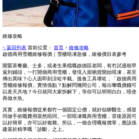
維修攻略
< 返回列表
當前位置：
首页
>
維修攻略
啟德商用雪櫃維修報價｜雪櫃唔凍急修，維修價目表參考
開緊茶餐廳、士多，或者生果檔嘅啟德區老闆，有冇試過朝早
返到鋪頭，一打開個商用雪櫃，發現入面啲貨開始唔凍，甚至
傳出異味？心入面即刻涼咗半截。搵食工具壞咗，「啟德商用
雪櫃維修報價」實情係點？點解問幾間公司，報出嚟嘅價錢可
以差天共地？今日就同大家拆解下，等你可以明明白白，唔使
再做水魚。
其實，維修報價從來都冇一個固定公價，就好似睇醫生，感冒
同做手術嘅費用當然唔同。一部唔凍嘅商用雪櫃，背後原因可
以好簡單，亦可以好複雜。所以，一個合理嘅報價單，應該係
建基於精準嘅「診斷」之上。