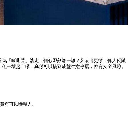
冷氣「嘶嘶聲」溜走，個心即刻離一離？又或者更慘，俾人反鎖
，但一壞起上嚟，真係可以搞到成盤生意停擺，仲有安全風險。
費單可以嚇親人。