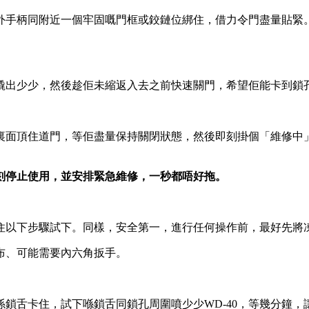
外手柄同附近一個牢固嘅門框或鉸鏈位綁住，借力令門盡量貼緊
撬出少少，然後趁佢未縮返入去之前快速關門，希望佢能卡到鎖
裏面頂住道門，等佢盡量保持關閉狀態，然後即刻掛個「維修中
刻停止使用，並安排緊急維修，一秒都唔好拖。
住以下步驟試下。同樣，安全第一，進行任何操作前，最好先將
乾布、可能需要內六角扳手。
鎖舌卡住，試下喺鎖舌同鎖孔周圍噴少少WD-40，等幾分鐘