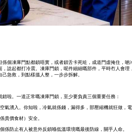
但係個凍庫門點都鎖唔實，或者鎖舌卡死咗，成道門虛掩住，啲
面，諗起都打冷震。凍庫門鎖，呢件細細嘅部件，平時冇人會理
自己急救，到點樣搵人整，一步步拆解。
就錯啦。一道正常嘅凍庫門鎖，至少要負責三個重要任務：
空氣湧入。你知啦，冷氣就係錢，漏得多，部壓縮機就狂做，電
係貴價食材）安全。
個係防止有人被意外反鎖喺低溫環境嘅最後防線，關乎人命。