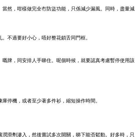
。當然，咁樣做完全冇防盜功能，只係減少漏風。同時，盡量減
孔。不過要好小心，唔好整花鎖舌同門框。
」嘅牌，同安排人手睇住。呢個時候，就要認真考慮暫停使用該
凍庫停機，或者至少著多件衫，縮短操作時間。
，讓潤滑劑滲入，然後嘗試多次開關，睇下能否鬆動。好多時，只