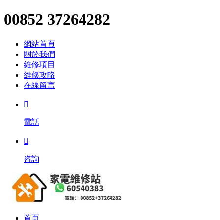
00852 37264282
網站首頁
關於我們
維修項目
維修攻略
在線留言

電話

咨詢
首页