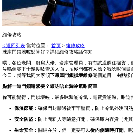
維修攻略
< 返回列表
當前位置：
首页
>
維修攻略
凍庫門鎖壞咗點算好？詳細維修攻略話你知
喂，各位老闆、廚房大佬、倉庫管理員，有冇試過趕住攞貨，
咗喺個零下十幾度嘅雪房入面，拍極門都冇人應？我諗呢個畫
今日，就等我同大家傾下
凍庫門鎖損壞維修
呢個題目，由點樣
點解一道門鎖咁緊要？壞咗唔止漏冷氣咁簡單
你可能覺得，門鎖壞咗，最多咪漏啲冷氣，電費貴啲囉。咁諗
保溫節能
：確保門封膠邊被牢牢壓實，防止冷氣外洩同熱
安全防盜
：防止閒雜人等隨意打開，確保庫内存貨（尤其
生命安全
：關鍵在於，佢一定要可以
從內側隨時打開
。呢