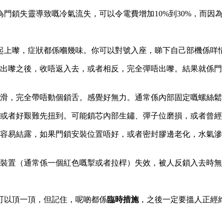
門鎖失靈導致嘅冷氣流失，可以令電費增加10%到30%，而因
起上嚟，症狀都係嗰幾味。你可以對號入座，睇下自己部機係咩
出嚟之後，收唔返入去，或者相反，完全彈唔出嚟。結果就係門
滑，完全帶唔動個鎖舌。感覺好無力。通常係內部固定嘅螺絲鬆
或者好艱難先扭到。可能鎖芯內部生鏽、彈子位磨損，或者曾經
容易結露，如果門鎖安裝位置唔好，或者密封膠邊老化，水氣滲
裝置（通常係一個紅色嘅掣或者拉桿）失效，被人反鎖入去時無
可以頂一頂，但記住，呢啲都係
臨時措施
，之後一定要搵人正經