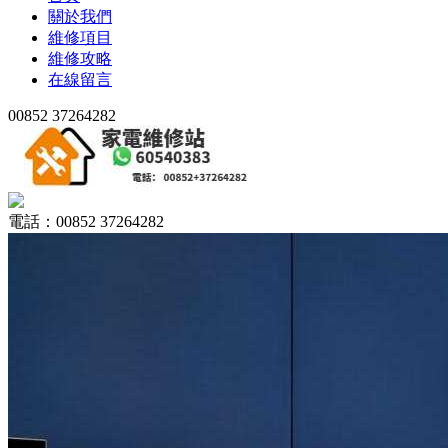
關於我們
維修項目
維修攻略
在線留言
00852 37264282
電話：00852 37264282