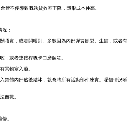
為倉管不便導致嘅執貨效率下降，隱形成本仲高。
情況：
關唔實，或者開唔到。多數因為內部彈簧斷裂、生鏽，或者有
咗，或者連接桿嘅卡口磨蝕咗。
有異物塞入過。
入鎖體內部然後結冰，就會將所有活動部件凍實。呢個情況喺
法自救。
維修。