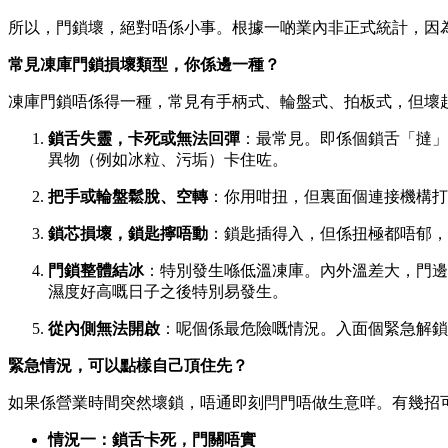
所以，門鎖壞，絕對唔係小事。根據一啲業內非正式統計，因為
常見凍庫門鎖損壞類型，你係邊一種？
凍庫門鎖唔係得一種，常見有手柄式、輪盤式、拍板式，但壞
鎖舌失靈，卡死或無法回彈
：最常見。即係個鎖舌「撻」
異物（例如冰粒、污垢）卡住咗。
把手或輪盤鬆脫、空轉
：你用咁扭，但裏面個連接機構打
鎖芯損壞，鎖匙擰唔動
：鎖匙插得入，但係扭極都唔郁，
門鎖整體結冰
：特別發生喺低溫凍庫。內外溫差大，門邊
濕度好高嘅日子之後特別易發生。
從內側無法開啟
：呢個係最危險嘅情況。入面個緊急解鎖
緊急情況，可以點樣自己頂住先？
如果係營業時間突然壞鎖，唔通即刻閂門唔做生意咩。有幾招
情況一：鎖舌卡死，門關唔實