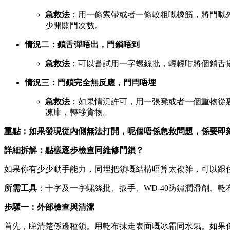
急救法
：用一條索帶或者一條較粗嘅橡筋，將門嘅
少開關門次數。
情況二：鎖舌彈唔出，門鎖唔到
急救法
：可以嘗試用一字螺絲批，輕輕咁將個鎖舌
情況三：門鎖完全無反應，門閂唔埋
急救法
：如果情況許可，用一張凳或者一個重物從
凍庫，轉移貨物。
重點：如果發現從內側無法打開，呢個唔係急救問題，係要即
詳細拆解：點樣逐步檢查同維修門鎖？
如果你有少少動手能力，同埋把鎖嘅結構唔算太複雜，可以跟
所需工具
：十字及一字螺絲批、扳手、WD-40防鏽潤滑劑、
步驟一：外部檢查與清潔
首先，睇清楚係邊種鎖。用乾布抹走表面嘅冰霜同水氣。如果係