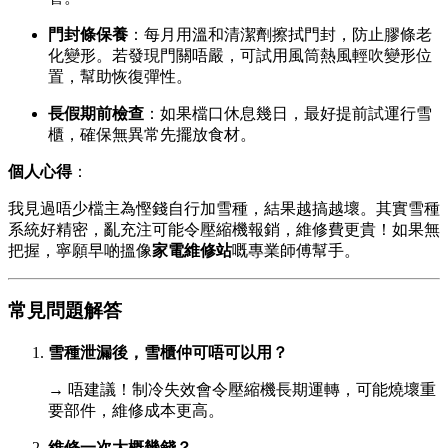
門封條保養
：每月用溫和清潔劑擦拭門封，防止膠條老
化變形。若發現門關唔嚴，可試用風筒熱風輕吹變形位
置，幫助恢復彈性。
長假期前檢查
：如果檔口休息幾日，最好提前試運行雪
櫃，確保無異常先擺放食材。
個人心得
：
我見過唔少檔主為慳錢自行加雪種，結果越搞越壞。其實雪種
系統好精密，亂充注可能令壓縮機報銷，維修費更貴！如果無
把握，寧願早啲搵像
家電維修站
嘅專業師傅幫手。
常見問題解答
雪種泄漏後，雪櫃仲可唔可以用？
→ 唔建議！制冷失效會令壓縮機長期運轉，可能燒壞重
要部件，維修成本更高。
維修一次大概幾錢？