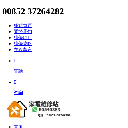
00852 37264282
網站首頁
關於我們
維修項目
維修攻略
在線留言

電話

咨詢
首页