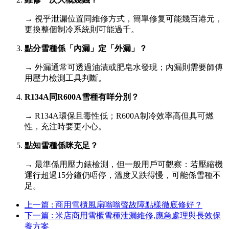
→ 視乎泄漏位置同維修方式，簡單修复可能幾百港元，
更換整個制冷系統則可能過千。
點分雪種係「內漏」定「外漏」？
→ 外漏通常可透過油漬或肥皂水發現；內漏則需要師傅
用壓力檢測工具判斷。
R134A同R600A雪種有咩分別？
→ R134A環保且毒性低；R600A制冷效率高但具可燃
性，充注時要更小心。
點知雪種係咪充足？
→ 最準係用壓力錶檢測，但一般用戶可觀察：若壓縮機
運行超過15分鐘仍唔停，溫度又跌得慢，可能係雪種不
足。
上一篇 : 商用雪櫃風扇嗡嗡聲故障點樣徹底修好？
下一篇 : 米店商用雪櫃雪種泄漏維修,應急處理與長效保
養方案