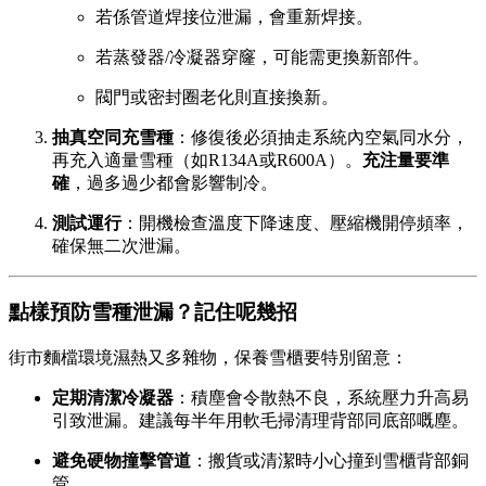
若係管道焊接位泄漏，會重新焊接。
若蒸發器/冷凝器穿窿，可能需更換新部件。
閥門或密封圈老化則直接換新。
抽真空同充雪種
：修復後必須抽走系統內空氣同水分，
再充入適量雪種（如R134A或R600A）。
充注量要準
確
，過多過少都會影響制冷。
測試運行
：開機檢查溫度下降速度、壓縮機開停頻率，
確保無二次泄漏。
點樣預防雪種泄漏？記住呢幾招
街市麵檔環境濕熱又多雜物，保養雪櫃要特別留意：
定期清潔冷凝器
：積塵會令散熱不良，系統壓力升高易
引致泄漏。建議每半年用軟毛掃清理背部同底部嘅塵。
避免硬物撞擊管道
：搬貨或清潔時小心撞到雪櫃背部銅
管。