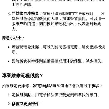
工具同經驗。
門封條同步檢查
：雪種泄漏有時同門封唔嚴有關——冷
氣外泄會令壓縮機負荷大增，加速管道損耗。可以用一
張紙夾喺門縫，關門後如果輕易抽出，代表密封唔夠
力。
應急小貼士
：
若發現輕微泄漏，可以先關閉雪櫃電源，避免壓縮機燒
壞。
暫時將食材轉移到後備雪櫃或用冰袋保溫，減少損失。
專業維修流程係點？
如果確定要維修，
家電維修站
嘅師傅通常會跟進以下步驟：
定位泄漏點
：用電子檢漏儀或熒光劑精準找到破口。
修復或更換部件
：