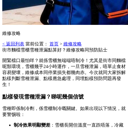
維修攻略
< 返回列表
當前位置：
首页
>
維修攻略
街市麵檔雪櫃雪種泄漏點算好？維修攻略同預防貼士
開緊檔口最怕咩？就係雪櫃無端端唔制冷！尤其是街市同麵檔
呢類環境，雪櫃幾乎24小時運作，一旦雪種泄漏，唔單止食材
容易變壞，維修成本同停業損失都幾肉赤。今次就同大家拆解
點樣判斷雪種泄漏、點樣應急處理，同埋點樣預防問題再發
生！
點樣發現雪種泄漏？睇呢幾個信號
雪種即係制冷劑，係雪櫃制冷嘅關鍵。如果出現以下情況，就
要警惕啦：
制冷效果明顯變差
：雪櫃長開但溫度一直跌唔落，冷藏