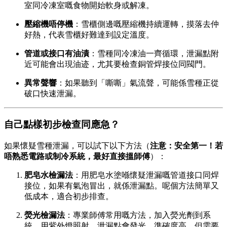
室同冷凍室嘅食物開始軟身或解凍。
壓縮機唔停機
：雪櫃側邊嘅壓縮機持續運轉，摸落去仲
好熱，代表雪櫃好難達到設定溫度。
管道或接口有油漬
：雪種同冷凍油一齊循環，泄漏點附
近可能會出現油迹，尤其要檢查銅管焊接位同閥門。
異常聲響
：如果聽到「嘶嘶」氣流聲，可能係雪種正從
破口快速泄漏。
自己點樣初步檢查同應急？
如果懷疑雪種泄漏，可以試下以下方法（
注意：安全第一！若
唔熟悉電路或制冷系統，最好直接搵師傅
）：
肥皂水檢漏法
：用肥皂水塗喺懷疑泄漏嘅管道接口同焊
接位，如果有氣泡冒出，就係泄漏點。呢個方法簡單又
低成本，適合初步排查。
熒光檢漏法
：專業師傅常用嘅方法，加入熒光劑到系
統，用紫外燈照射，泄漏點會發光。準確度高，但需要