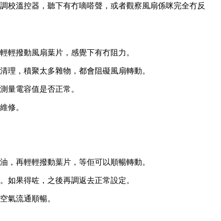
調校溫控器，聽下有冇嘀嗒聲，或者觀察風扇係咪完全冇反
輕輕撥動風扇葉片，感覺下有冇阻力。
清理，積聚太多雜物，都會阻礙風扇轉動。
測量電容值是否正常。
維修。
油，再輕輕撥動葉片，等佢可以順暢轉動。
。如果得咗，之後再調返去正常設定。
空氣流通順暢。