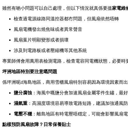
雖然有啲小問題可以自己處理，但以下情況就真係要搵
家電維
檢查過電源線路同溫控器都冇問題，但風扇依然唔轉
風扇電機發出燒焦味或者異常聲音
風扇葉片明顯變形或者損壞
涉及到電路板或者壓縮機等其他系統
專業師傅會用萬用表檢測電路，檢查電容同電機狀態，必要時
坪洲地區特別要注意嘅問題
係坪洲呢d海島地區，商用雪櫃風扇特別容易因為環境因素而
鹽分腐蚀
：海風中嘅鹽分會加速風扇金屬零件生鏽，最好
濕氣重
：高濕度環境容易導致電路短路，建議加強通風防
電壓不穩
：離島地區有時電壓唔穩定，可能會影響風扇電
點樣預防風扇故障？日常保養貼士