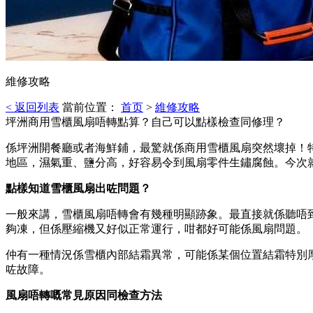
維修攻略
< 返回列表
當前位置：
首页
>
維修攻略
坪洲商用雪櫃風扇唔轉點算？自己可以點樣檢查同修理？
係坪洲開餐廳或者海鮮鋪，最驚就係商用雪櫃風扇突然壞掉！
地區，濕氣重、鹽分高，好容易令到風扇零件生鏽腐蝕。今次
點樣知道雪櫃風扇出咗問題？
一般來講，雪櫃風扇唔轉會有幾種明顯跡象。最直接就係聽唔
夠凍，但係壓縮機又好似正常運行，咁都好可能係風扇問題。
仲有一種情況係雪櫃內部結霜異常，可能係某個位置結霜特別
咗故障。
風扇唔轉嘅常見原因同檢查方法