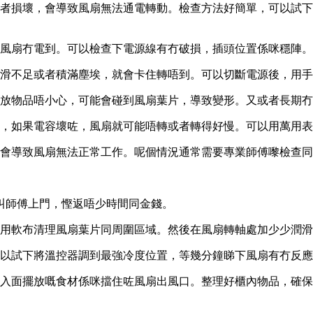
者損壞，會導致風扇無法通電轉動。檢查方法好簡單，可以試下
風扇冇電到。可以檢查下電源線有冇破損，插頭位置係咪穩陣。
滑不足或者積滿塵埃，就會卡住轉唔到。可以切斷電源後，用手
放物品唔小心，可能會碰到風扇葉片，導致變形。又或者長期冇
，如果電容壞咗，風扇就可能唔轉或者轉得好慢。可以用萬用表
會導致風扇無法正常工作。呢個情況通常需要專業師傅嚟檢查同
叫師傅上門，慳返唔少時間同金錢。
用軟布清理風扇葉片同周圍區域。然後在風扇轉軸處加少少潤滑
以試下將溫控器調到最強冷度位置，等幾分鐘睇下風扇有冇反應
入面擺放嘅食材係咪擋住咗風扇出風口。整理好櫃內物品，確保