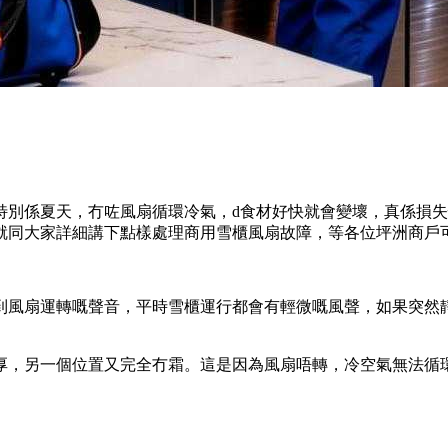
特別係夏天，冇咗風扇循環冷氣，d食材好快就會變壞，真係損失
就同大家詳細講下點樣處理商用雪櫃風扇故障，等各位坪洲商戶
到風扇運轉嘅聲音，平時雪櫃運行都會有輕微嘅風聲，如果突然
厚，另一個位置又完全冇霜。這是因為風扇唔轉，冷空氣無法循