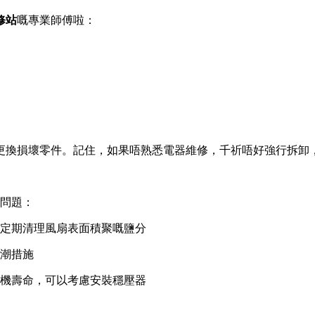
修站
嘅專業師傅啦：
更換損壞零件。記住，如果唔熟悉電器維修，千祈唔好強行拆卸
出問題：
定期清理風扇表面積聚嘅鹽分
潮措施
機壽命，可以考慮安裝穩壓器