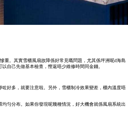
慘重。其實雪櫃風扇故障係好常見嘅問題，尤其係坪洲呢d海島
可以自己先做基本檢查，慳返唔少維修時間同金錢。
靜咗好多，就要注意啦。另外，雪櫃制冷效果變差，櫃內溫度唔
環均匀分布。如果你發現呢幾種情況，好大機會就係風扇系統出