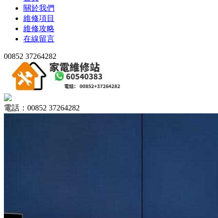
關於我們
維修項目
維修攻略
在線留言
00852 37264282
電話：00852 37264282