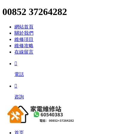
00852 37264282
網站首頁
關於我們
維修項目
維修攻略
在線留言

電話

咨詢
首页