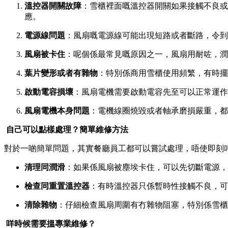
溫控器開關故障
：雪櫃裡面嘅溫控器開關如果接觸不良或
應。
電源線問題
：風扇嘅電源線可能出現短路或者斷路，令到
風扇被卡住
：呢個係最常見嘅原因之一，風扇用耐咗，潤
葉片變形或者有雜物
：特別係商用雪櫃使用頻繁，有時擺
啟動電容損壞
：風扇電機需要啟動電容先至可以正常運作
風扇電機本身問題
：電機線圈燒毀或者軸承磨損嚴重，都
️ 自己可以點樣處理？簡單維修方法
對於一啲簡單問題，其實餐廳員工都可以嘗試處理，唔使即刻
清理同潤滑
：如果係風扇被塵埃卡住，可以先切斷電源，
檢查同重置溫控器
：有時溫控器只係暫時性接觸不良，可
清除雜物
：仔細檢查風扇周圍有冇雜物阻塞，特別係雪櫃
️ 咩時候需要搵專業維修？