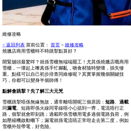
維修攻略
< 返回列表
當前位置：
首页
>
維修攻略
燒臘店商用雪櫃時不時跳掣點算好？
開緊舖頭最驚咩？就係雪櫃無端端罷工！尤其係燒臘店嘅商用
雪櫃，一壞起上嚟真係手忙腳亂，啲食材隨時變壞，損失慘
重。點樣可以自己初步排查同維修呢？其實掌握幾個關鍵技
巧，你都可以變身半個師傅！
點解會跳掣？先了解三大元兇
雪櫃跳掣唔係無緣無故，通常離唔開呢三個原因：
短路
、
過載
同
漏電
。短路即係火線同零線唔小心掂到一齊，電流唔行正
路，個掣就會即刻跳；過載即係雪櫃用電多過個電路負荷，例
如壓縮機啟動嗰下；漏電就係電流唔正常咁走去第二度，例如
雪櫃外殼帶電，好危險。