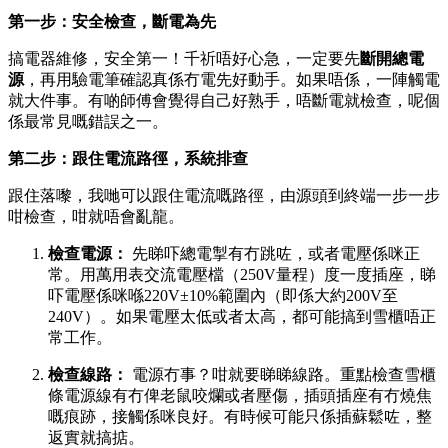
第一步：安全檢查，斷電為先
搞電器維修，安全第一！千祈唔好心急，一定要先
斷開總電
源
，再用驗電筆確認真係冇電先好動手。如果唔係，一陣觸電
就大件事。有啲師傅會覺得自己好熟手，唔斷電就檢查，呢個
係最常見嘅錯誤之一。
第二步：跟住電流路徑，系統排查
跟住落嚟，我哋可以跟住電流嘅路徑，由源頭到終端一步一步
咁檢查，咁就唔會亂龍。
檢查電源：
​ 先睇吓總電掣有冇跳咗，或者電壓係咪正
常。用萬用表交流電壓檔（250V量程）度一度插座，睇
吓電壓係咪喺220V±10%範圍內（即係大約200V至
240V）。如果電壓太低或者太高，都可能搞到雪櫃唔正
常工作。
檢查線路：
​ 電源冇事？咁就要睇睇線路。重點檢查雪櫃
條電源線有冇俾老鼠咬爛或者壓傷，插頭插座有冇燒焦
嘅痕跡，接觸係咪良好。有時候可能只係插蘇鬆咗，整
返實就搞掂。