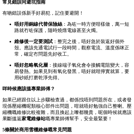
常見錯誤同避坑指南
有啲錯誤係新手好易犯，記住要避開！
唔好用銅線代替保險絲
：為咗一時方便咁樣做，萬一短
路就冇咗保護，隨時燒燬電線甚至火燭。
維修後一定要測試
：整完之後，唔好急於裝返好個外
殼。應該先通電試行一段時間，觀察電流、溫度係咪正
常，確定冇問題先好收工。
唔好忽略氧化層
：接線端子氧化會令接觸電阻變大，容
易發熱。如果見到有氧化發黑，唔好就咁擰實就算，要
用砂紙打磨乾淨先得。
咩時候應該搵專業師傅？
如果已經跟住以上步驟檢查過，都係找唔到問題所在，或者發
現係壓縮機呢類核心部件出問題，咁就唔好勉強自己整喇。壓
縮機嘅維修比較複雜，而且換起上嚟都幾貴，呢個時候就應該
果斷搵返
家電維修站
嘅專業師傅幫手，安全最緊要！
5條關於商用雪櫃維修嘅常見問題