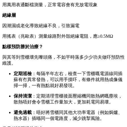
用萬用表通斷檔測量，正常電容會有充放電現象
絕緣層
因潮濕或老化導致絕緣不良，引致漏電
用搖表（兆歐表）測量線路對外殼絕緣電阻，應≥0.5MΩ
點樣預防勝於治療？
與其等到雪櫃壞先嚟頭痛，不如平時落多少少功夫做吓預防性
維護。
定期巡檢
：每隔半年左右，檢查一下雪櫃嘅電源線同插
蘇有冇異常發熱，可以用手摸吓，有條件就用熱成像儀
掃一掃，一有熱點就好易發現。
保持清潔
：定期清理雪櫃後面壓縮機同散熱網嘅塵埃，
散熱唔好會令雪櫃工作量加大，更加耗電同易壞。
避免過載
：唔好將雪櫃同其他大功率電器（例如焗爐、
熱水器）插喺同一個電路度，減少跳掣風險。