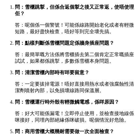
問：雪櫃跳掣，但係合返個掣之後又正常返，使唔使理
佢？
答：呢個係一個警號！可能係線路開始老化或者有輕微
短路，最好盡快檢查，唔好等到完全壞先搞。
問：點樣判斷係雪櫃問題定係牆身插座問題？
答：最簡單嘅方法係將雪櫃插去第二個肯定正常嘅插座
試試，如果都係跳掣，多數係雪櫃本身問題。
問：清潔雪櫃內部時有咩要留意？
答：一定要拔掉電源！唔好直接用熱水或者強腐蝕性清
潔劑噴射內部，以免損壞線路同保溫層。
問：雪櫃運行時外殼有輕微觸電感，係咩原因？
答：好大可能係漏電！立即停止使用，並檢查接地線係
咪接好，同埋內部絕緣係咪破損。呢個情況好危險。
問：商用雪櫃大概幾耐需要做一次全面檢查？