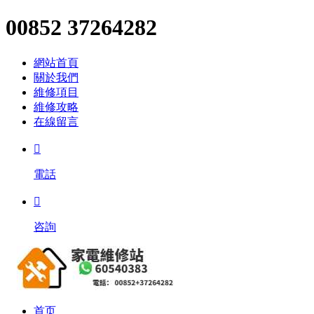
00852 37264282
網站首頁
關於我們
維修項目
維修攻略
在線留言

電話

咨詢
首页