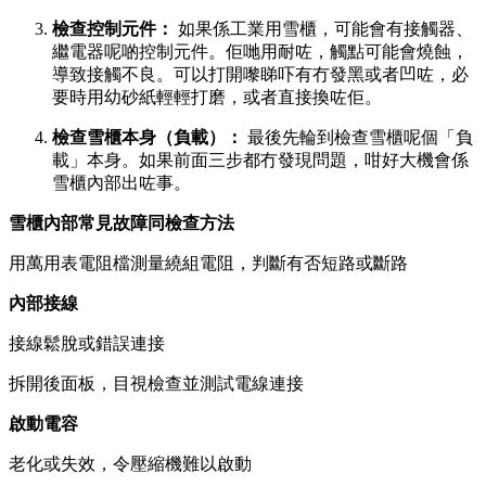
檢查控制元件️：
​ 如果係工業用雪櫃，可能會有接觸器、
繼電器呢啲控制元件。佢哋用耐咗，觸點可能會燒蝕，
導致接觸不良。可以打開嚟睇吓有冇發黑或者凹咗，必
要時用幼砂紙輕輕打磨，或者直接換咗佢。
檢查雪櫃本身（負載）：
​ 最後先輪到檢查雪櫃呢個「負
載」本身。如果前面三步都冇發現問題，咁好大機會係
雪櫃內部出咗事。
雪櫃內部常見故障同檢查方法
用萬用表電阻檔測量繞組電阻，判斷有否短路或斷路
內部接線
接線鬆脫或錯誤連接
拆開後面板，目視檢查並測試電線連接
啟動電容
老化或失效，令壓縮機難以啟動