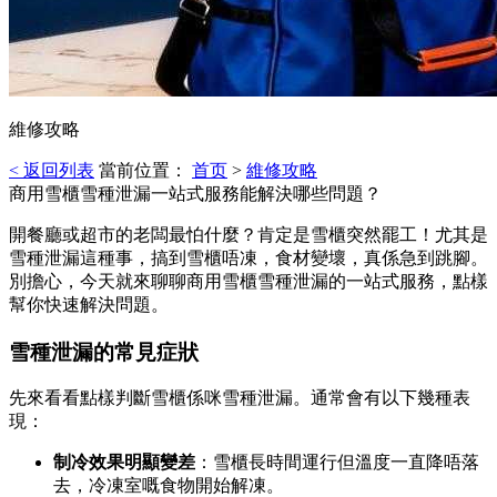
維修攻略
< 返回列表
當前位置：
首页
>
維修攻略
商用雪櫃雪種泄漏一站式服務能解決哪些問題？
開餐廳或超市的老闆最怕什麼？肯定是雪櫃突然罷工！尤其是
雪種泄漏這種事，搞到雪櫃唔凍，食材變壞，真係急到跳腳。
別擔心，今天就來聊聊商用雪櫃雪種泄漏的一站式服務，點樣
幫你快速解決問題。
雪種泄漏的常見症狀
先來看看點樣判斷雪櫃係咪雪種泄漏。通常會有以下幾種表
現：
制冷效果明顯變差
：雪櫃長時間運行但溫度一直降唔落
去，冷凍室嘅食物開始解凍。