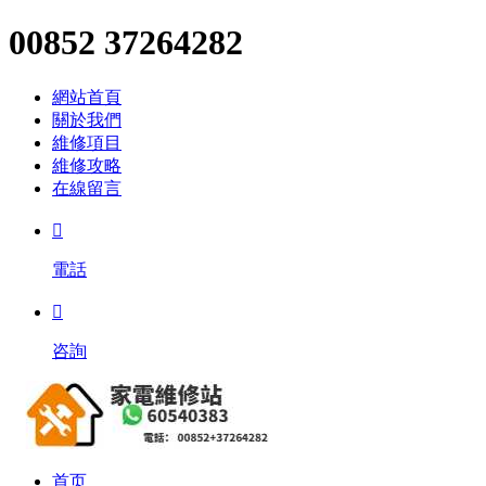
00852 37264282
網站首頁
關於我們
維修項目
維修攻略
在線留言

電話

咨詢
首页