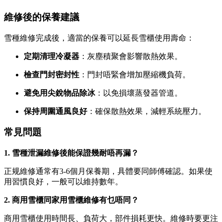
維修後的保養建議
雪種維修完成後，適當的保養可以延長雪櫃使用壽命：
定期清理冷凝器
：灰塵積聚會影響散熱效果。
檢查門封密封性
：門封唔緊會增加壓縮機負荷。
避免用尖銳物品除冰
：以免損壞蒸發器管道。
保持周圍通風良好
：確保散熱效果，減輕系統壓力。
常見問題
1. 雪種泄漏維修後能保證幾耐唔再漏？
正规維修通常有3-6個月保養期，具體要同師傅確認。如果使
用習慣良好，一般可以維持數年。
2. 商用雪櫃同家用雪櫃維修有乜唔同？
商用雪櫃使用時間長、負荷大，部件損耗更快。維修時要更注