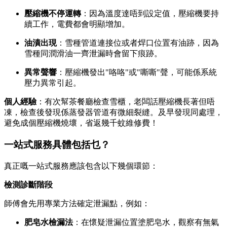
壓縮機不停運轉
：因為溫度達唔到設定值，壓縮機要持
續工作，電費都會明顯增加。
油漬出現
：雪種管道連接位或者焊口位置有油跡，因為
雪種同潤滑油一齊泄漏時會留下痕跡。
異常聲響
：壓縮機發出"咯咯"或"嘶嘶"聲，可能係系統
壓力異常引起。
個人經驗
：有次幫茶餐廳檢查雪櫃，老闆話壓縮機長著但唔
凍，檢查後發現係蒸發器管道有微細裂縫。及早發現同處理，
避免成個壓縮機燒壞，省返幾千蚊維修費！
一站式服務具體包括乜？
真正嘅一站式服務應該包含以下幾個環節：
檢測診斷階段
師傅會先用專業方法確定泄漏點，例如：
肥皂水檢漏法
：在懷疑泄漏位置塗肥皂水，觀察有無氣