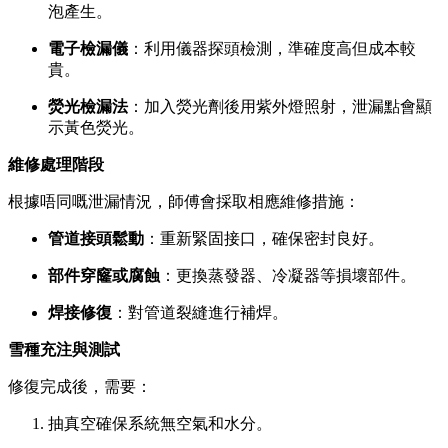
泡產生。
電子檢漏儀
：利用儀器探頭檢測，準確度高但成本較
貴。
熒光檢漏法
：加入熒光劑後用紫外燈照射，泄漏點會顯
示黃色熒光。
維修處理階段
根據唔同嘅泄漏情況，師傅會採取相應維修措施：
管道接頭鬆動
：重新緊固接口，確保密封良好。
部件穿窿或腐蝕
：更換蒸發器、冷凝器等損壞部件。
焊接修復
：對管道裂縫進行補焊。
雪種充注與測試
修復完成後，需要：
抽真空確保系統無空氣和水分。