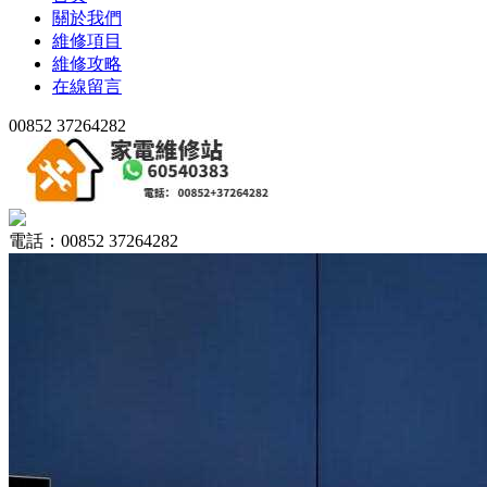
關於我們
維修項目
維修攻略
在線留言
00852 37264282
電話：00852 37264282