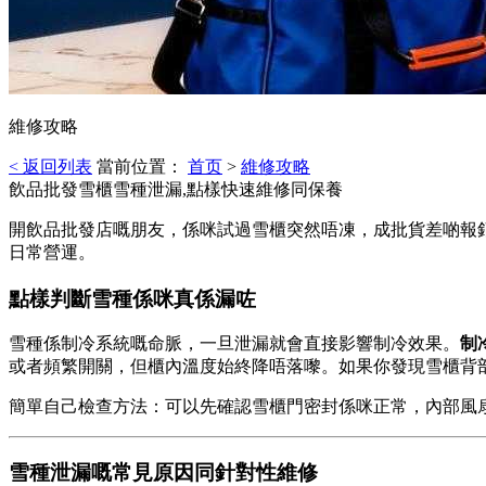
維修攻略
< 返回列表
當前位置：
首页
>
維修攻略
飲品批發雪櫃雪種泄漏,點樣快速維修同保養
開飲品批發店嘅朋友，係咪試過雪櫃突然唔凍，成批貨差啲報
日常營運。
點樣判斷雪種係咪真係漏咗
雪種係制冷系統嘅命脈，一旦泄漏就會直接影響制冷效果。
制
或者頻繁開關，但櫃內溫度始終降唔落嚟。如果你發現雪櫃背
簡單自己檢查方法：可以先確認雪櫃門密封係咪正常，內部風
雪種泄漏嘅常見原因同針對性維修