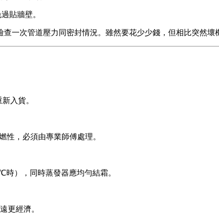
免過貼牆壁。
檢查一次管道壓力同密封情況。雖然要花少少錢，但相比突然壞
重新入貨。
有可燃性，必須由專業師傅處理。
0℃時），同時蒸發器應均勻結霜。
長遠更經濟。