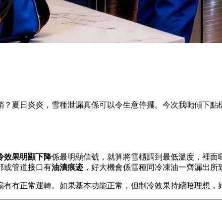
銷？夏日炎炎，雪種泄漏真係可以令生意停擺。今次我哋傾下點
冷效果明顯下降
係最明顯信號，就算將雪櫃調到最低溫度，裡面
部或管道接口有
油漬痕迹
，好大機會係雪種同冷凍油一齊漏出所
扇有冇正常運轉。如果基本功能正常，但制冷效果持續唔理想，