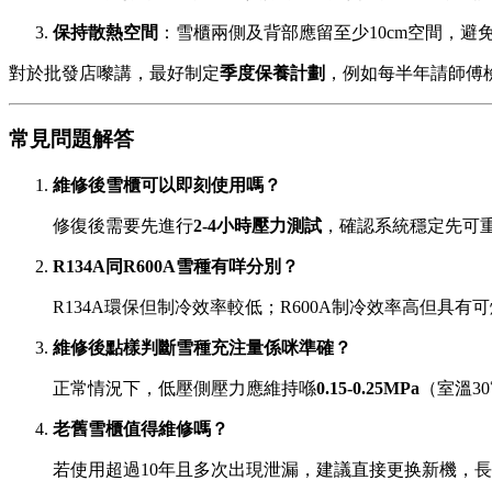
保持散熱空間
：雪櫃兩側及背部應留至少10cm空間，避
對於批發店嚟講，最好制定
季度保養計劃
，例如每半年請師傅
常見問題解答
維修後雪櫃可以即刻使用嗎？
修復後需要先進行
2-4小時壓力測試
，確認系統穩定先可
R134A同R600A雪種有咩分別？
R134A環保但制冷效率較低；R600A制冷效率高但具
維修後點樣判斷雪種充注量係咪準確？
正常情況下，低壓側壓力應維持喺
0.15-0.25MPa
（室溫3
老舊雪櫃值得維修嗎？
若使用超過10年且多次出現泄漏，建議直接更换新機，