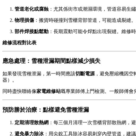
管道老化或腐蝕
：尤其係街市或潮濕環境，管道容易生鏽
物理損傷
：搬貨時碰撞到雪櫃背部管道，可能造成裂縫。
部件焊接點鬆動
：長期震動可能令焊點出現裂縫。維修時
維修流程對比表
應急處理：雪種泄漏期間點樣減少損失
如果發現雪種泄漏，第一時間應該
切斷電源
，避免壓縮機因空
器）。
同時盡快聯絡像
家電維修站
嘅專業師傅上門檢測。一般師傅會
預防勝於治療：點樣避免雪種泄漏
定期清理散熱網
：每三個月清理一次雪櫃背部散熱網，避
避免暴力除冰
：用尖銳工具除冰容易刺穿內壁管道，建議