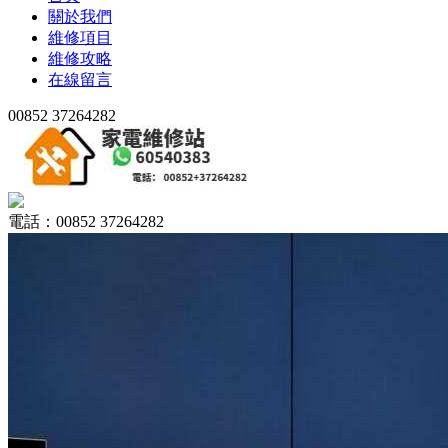
關於我們
維修項目
維修攻略
在線留言
00852 37264282
電話：00852 37264282