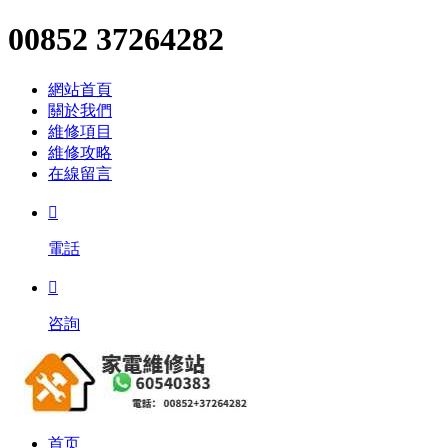
00852 37264282
網站首頁
關於我們
維修項目
維修攻略
在線留言

電話

咨詢
首页