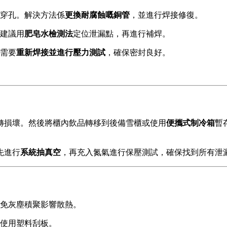
穿孔。解決方法係
更換耐腐蝕嘅銅管
，並進行焊接修復。
建議用
肥皂水檢測法
定位泄漏點，再進行補焊。
需要
重新焊接並進行壓力測試
，確保密封良好。
轉損壞。然後將櫃內飲品轉移到後備雪櫃或使用
便攜式制冷箱
暫
先進行
系統抽真空
，再充入氮氣進行保壓測試，確保找到所有泄
免灰塵積聚影響散熱。
使用塑料刮板。