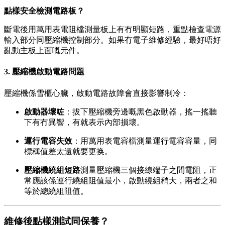
點樣安全檢測電路板？
斷電後用萬用表電阻檔測量板上有冇明顯短路，重點檢查電源
輸入部分同壓縮機控制部分。如果冇電子維修經驗，最好唔好
亂動主板上面嘅元件。
3. 壓縮機啟動電路問題
壓縮機係雪櫃心臟，啟動電路故障會直接影響制冷：
啟動器壞咗
：拔下壓縮機旁邊嘅黑色啟動器，搖一搖聽
下有冇異響，有就表示內部損壞。
運行電容失效
：用萬用表電容檔測量運行電容容量，同
標稱值差太遠就要更换。
壓縮機繞組短路
測量壓縮機三個接線端子之間電阻，正
常應該係運行繞組阻值最小，啟動繞組稍大，兩者之和
等於總繞組阻值。
維修後點樣測試同保養？