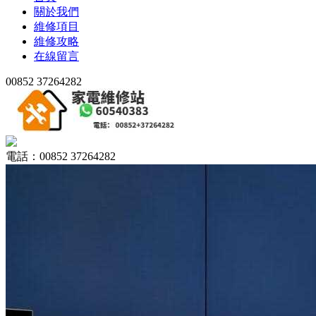
關於我們
維修項目
維修攻略
在線留言
00852 37264282
電話：00852 37264282