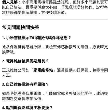
個人見解
：小米商用雪櫃電路雖然複雜，但好多小問題其實可
以自己解決。最重要係膽大心細，唔識嘅就唔好勉強。記得每
次維修都要保留單據，方便後續追蹤。
常見問題快問快答
1. 小米雪櫃顯示E01錯誤代碼係咩意思？
通常係溫度傳感器故障，要檢查傳感器接線同阻值，必要時更
換新嘅。
2. 電路維修後保養期幾長？
正規維修公司如「
家電維修站
」通常提供90日保養，包零件同
人工。
3. 自己維修電路有咩風險？
如果唔熟悉高低壓電路，可能觸電或者整壞其他零件，建議複
雜問題交返俾專業師傅。
4. 點判斷係咪成塊主板要換？