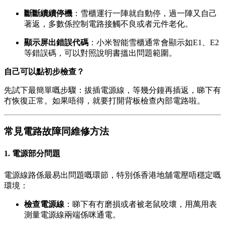
斷斷續續停機
：雪櫃運行一陣就自動停，過一陣又自己
著返，多數係控制電路接觸不良或者元件老化。
顯示屏出錯誤代碼
：小米智能雪櫃通常會顯示如E1、E2
等錯誤碼，可以對照說明書搵出問題範圍。
自己可以點初步檢查？
先試下最簡單嘅步驟：拔插電源線，等幾分鐘再插返，睇下有
冇恢復正常。如果唔得，就要打開背板檢查內部電路啦。
常見電路故障同維修方法
1. 電源部分問題
電源線路係最易出問題嘅環節，特別係香港地舖電壓唔穩定嘅
環境：
檢查電源線
：睇下有冇磨損或者被老鼠咬壞，用萬用表
測量電源線兩端係咪通電。