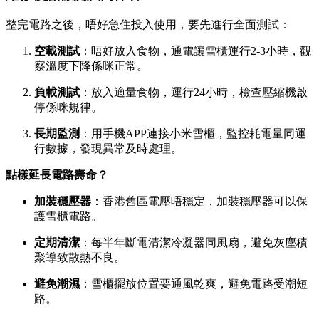
整完電路之後，唔好急住投入使用，要先進行全面測試：
空載測試
：唔好放入食物，通電讓雪櫃運行2-3小時，觀
察溫度下降係咪正常。
負載測試
：放入適量食物，運行24小時，檢查壓縮機啟
停係咪規律。
長期監測
：用手機APP連接小米雪櫃，監控耗電量同運
行數據，發現異常及時處理。
點樣延長電路壽命？
加裝穩壓器
：香港舊區電壓唔穩定，加裝穩壓器可以保
護雪櫃電路。
定期清潔
：每半年斷電清潔冷凝器同風扇，避免灰塵積
聚導致散熱不良。
避免潮濕
：雪櫃擺放位置要通風乾爽，避免電路受潮短
路。