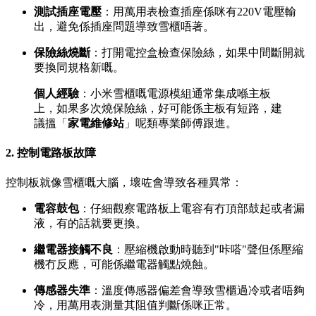
測試插座電壓
：用萬用表檢查插座係咪有220V電壓輸
出，避免係插座問題導致雪櫃唔著。
保險絲燒斷
：打開電控盒檢查保險絲，如果中間斷開就
要換同規格新嘅。
個人經驗
：小米雪櫃嘅電源模組通常集成喺主板
上，如果多次燒保險絲，好可能係主板有短路，建
議搵「
家電維修站
」呢類專業師傅跟進。
2. 控制電路板故障
控制板就像雪櫃嘅大腦，壞咗會導致各種異常：
電容鼓包
：仔細觀察電路板上電容有冇頂部鼓起或者漏
液，有的話就要更換。
繼電器接觸不良
：壓縮機啟動時聽到"咔嗒"聲但係壓縮
機冇反應，可能係繼電器觸點燒蝕。
傳感器失準
：溫度傳感器偏差會導致雪櫃過冷或者唔夠
冷，用萬用表測量其阻值判斷係咪正常。