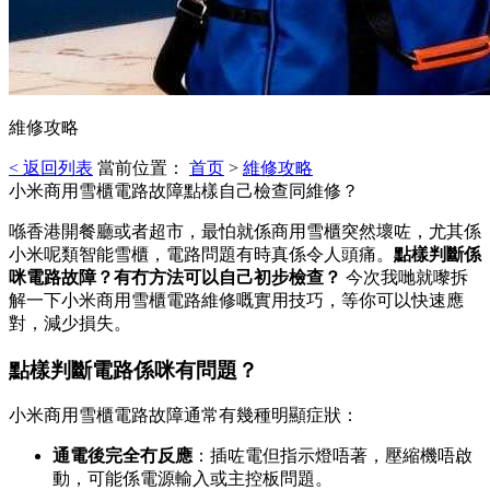
維修攻略
< 返回列表
當前位置：
首页
>
維修攻略
小米商用雪櫃電路故障點樣自己檢查同維修？
喺香港開餐廳或者超市，最怕就係商用雪櫃突然壞咗，尤其係
小米呢類智能雪櫃，電路問題有時真係令人頭痛。
點樣判斷係
咪電路故障？有冇方法可以自己初步檢查？
​ 今次我哋就嚟拆
解一下小米商用雪櫃電路維修嘅實用技巧，等你可以快速應
對，減少損失。
點樣判斷電路係咪有問題？
小米商用雪櫃電路故障通常有幾種明顯症狀：
通電後完全冇反應
：插咗電但指示燈唔著，壓縮機唔啟
動，可能係電源輸入或主控板問題。