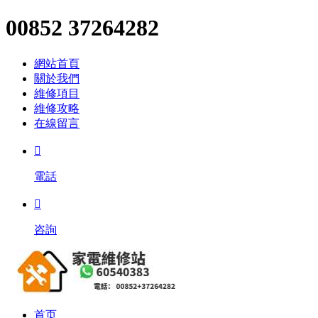
00852 37264282
網站首頁
關於我們
維修項目
維修攻略
在線留言

電話

咨詢
首页