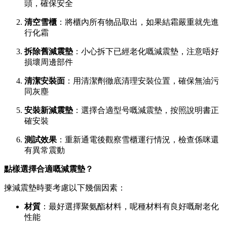
頭，確保安全
清空雪櫃
：將櫃內所有物品取出，如果結霜嚴重就先進
行化霜
拆除舊減震墊
：小心拆下已經老化嘅減震墊，注意唔好
損壞周邊部件
清潔安裝面
：用清潔劑徹底清理安裝位置，確保無油污
同灰塵
安裝新減震墊
：選擇合適型号嘅減震墊，按照說明書正
確安裝
測試效果
：重新通電後觀察雪櫃運行情況，檢查係咪還
有異常震動
點樣選擇合適嘅減震墊？
揀減震墊時要考慮以下幾個因素：
材質
：最好選擇聚氨酯材料，呢種材料有良好嘅耐老化
性能