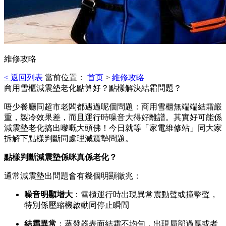
維修攻略
< 返回列表
當前位置：
首页
>
維修攻略
商用雪櫃減震墊老化點算好？點樣解決結霜問題？
唔少餐廳同超市老闆都遇過呢個問題：商用雪櫃無端端結霜嚴
重，製冷效果差，而且運行時噪音大得好離譜。其實好可能係
減震墊老化搞出嚟嘅大頭佛！今日就等「家電維修站」同大家
拆解下點樣判斷同處理減震墊問題。
點樣判斷減震墊係咪真係老化？
通常減震墊出問題會有幾個明顯徵兆：
噪音明顯增大
：雪櫃運行時出現異常震動聲或撞擊聲，
特別係壓縮機啟動同停止瞬間
結霜異常
：蒸發器表面結霜不均勻，出現局部過厚或者