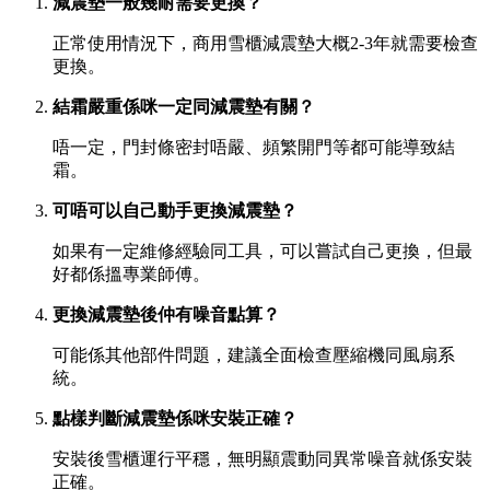
減震墊一般幾耐需要更換？
正常使用情況下，商用雪櫃減震墊大概2-3年就需要檢查
更換。
結霜嚴重係咪一定同減震墊有關？
唔一定，門封條密封唔嚴、頻繁開門等都可能導致結
霜。
可唔可以自己動手更換減震墊？
如果有一定維修經驗同工具，可以嘗試自己更換，但最
好都係搵專業師傅。
更換減震墊後仲有噪音點算？
可能係其他部件問題，建議全面檢查壓縮機同風扇系
統。
點樣判斷減震墊係咪安裝正確？
安裝後雪櫃運行平穩，無明顯震動同異常噪音就係安裝
正確。