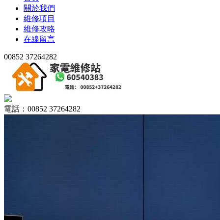
關於我們
維修項目
維修攻略
在線留言
00852 37264282
電話：00852 37264282