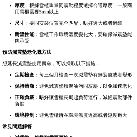
厚度
：根據雪櫃重量同震動程度選擇合適厚度，一般商
用雪櫃需要5mm以上
尺寸
：要同安裝位置完全匹配，唔好過大或者過細
耐溫性能
：雪櫃工作環境溫度變化大，要確保減震墊能
夠承受
預防減震墊老化嘅方法
想延長減震墊使用壽命，可以採取以下措施：
定期檢查
：每三個月檢查一次減震墊有無裂痕或者變形
保持清潔
：避免減震墊積聚油污同灰塵，以免加速老化
正確負載
：唔好讓雪櫃長期超負荷運行，減輕震動部件
負擔
環境控制
：避免雪櫃所在環境溫度過高或者濕度過大
常見問題解答