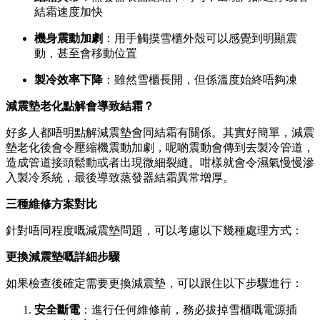
結霜速度加快
機身震動加劇
：用手觸摸雪櫃外殼可以感覺到明顯震
動，甚至會移動位置
製冷效率下降
：雖然雪櫃長開，但係溫度始終唔夠凍
減震墊老化點解會導致結霜？
好多人都唔明點解減震墊會同結霜有關係。其實好簡單，減震
墊老化後會令壓縮機震動加劇，呢啲震動會傳到去製冷管道，
造成管道接頭鬆動或者出現微細裂縫。咁樣就會令濕氣慢慢滲
入製冷系統，最後導致蒸發器結霜異常增厚。
三種維修方案對比
針對唔同程度嘅減震墊問題，可以考慮以下幾種處理方式：
更換減震墊嘅詳細步驟
如果檢查後確定需要更換減震墊，可以跟住以下步驟進行：
安全斷電
：進行任何維修前，務必拔掉雪櫃嘅電源插