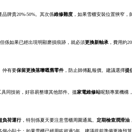
牌貴20%-50%。其次係
維修難度
，如果雪櫃安裝位置狹窄，
。但係如果已經出現明顯磨損痕跡，就必須
更換新軸承
，費用約2
。仲有要
保留更換落嚟嘅舊零件
，防止師傅亂報價。建議選擇
提
業工具同技術，好容易整壞其他部件。搵
家電維修站
呢類專業機構
超負荷運行
，特別係夏天要注意雪櫃周圍通風。
定期檢查潤滑油
多個小貼士：如果雪櫃已經用咗超過5年，建議提前準備更換預