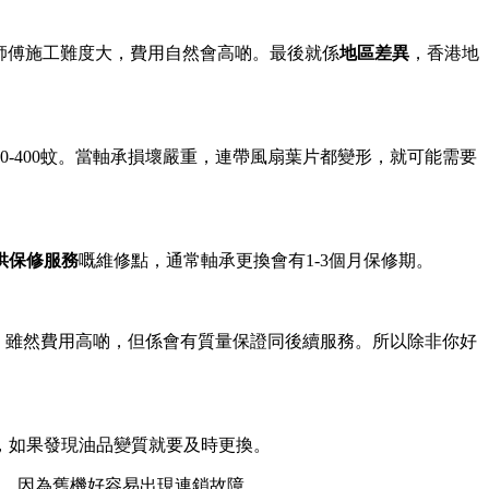
師傅施工難度大，費用自然會高啲。最後就係
地區差異
，香港地
00-400蚊。當軸承損壞嚴重，連帶風扇葉片都變形，就可能需要
供保修服務
嘅維修點，通常軸承更換會有1-3個月保修期。
，雖然費用高啲，但係會有質量保證同後續服務。所以除非你好
，如果發現油品變質就要及時更換。
算，因為舊機好容易出現連鎖故障。