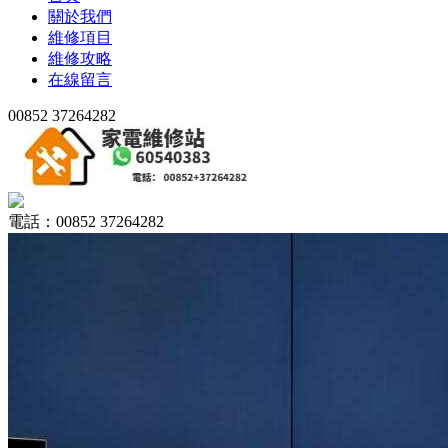
關於我們
維修項目
維修攻略
在線留言
00852 37264282
電話：00852 37264282