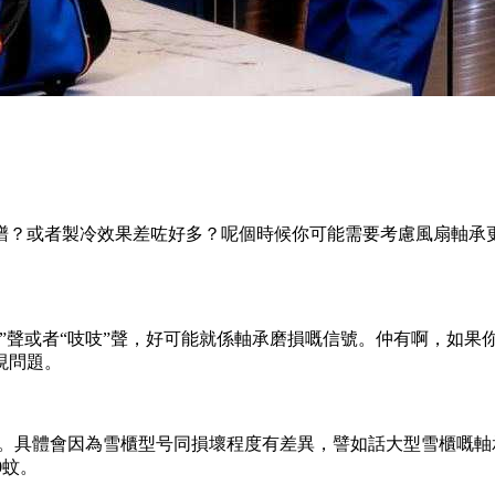
譜？或者製冷效果差咗好多？呢個時候你可能需要考慮風扇軸承
”聲或者“吱吱”聲，好可能就係軸承磨損嘅信號。仲有啊，如果
現問題。
。具體會因為雪櫃型号同損壞程度有差異，譬如話大型雪櫃嘅軸
0蚊。