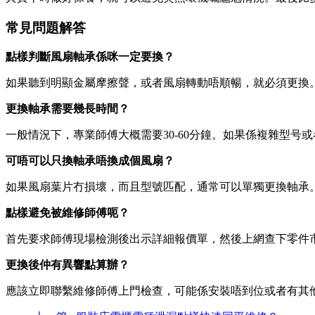
常見問題解答
點樣判斷風扇軸承係咪一定要換？
如果聽到明顯金屬摩擦聲，或者風扇轉動唔順暢，就必須更換
更換軸承需要幾長時間？
一般情況下，專業師傅大概需要30-60分鐘。如果係複雜型号或
可唔可以只換軸承唔換成個風扇？
如果風扇葉片冇損壞，而且型號匹配，通常可以單獨更換軸承
點樣避免被維修師傅呃？
首先要求師傅現場檢測後出示詳細報價單，然後上網查下零件
更換後仲有異響點算辦？
應該立即聯繫維修師傅上門檢查，可能係安裝唔到位或者有其