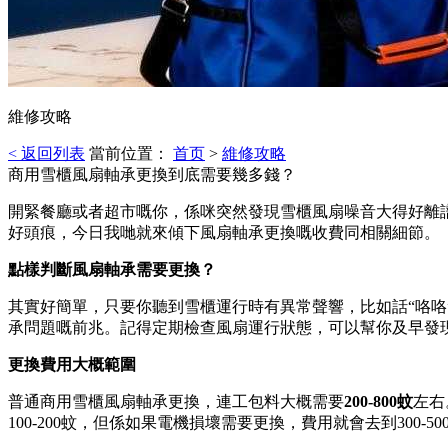
維修攻略
< 返回列表
當前位置：
首页
>
維修攻略
商用雪櫃風扇軸承更換到底需要幾多錢？
開緊餐廳或者超市嘅你，係咪突然發現雪櫃風扇噪音大得好離
好頭痕，今日我哋就來傾下風扇軸承更換嘅收費同相關細節。
點樣判斷風扇軸承需要更換？
其實好簡單，只要你聽到雪櫃運行時有異常聲響，比如話“咯咯
承問題嘅前兆。記得定期檢查風扇運行狀態，可以幫你及早發
更換費用大概範圍
普通商用雪櫃風扇軸承更換，連工包料大概需要
200-800蚊
左右
100-200蚊，但係如果電機損壞需要更換，費用就會去到300-50