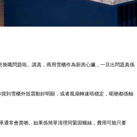
更換嘅問題啦。講真，商用雪櫃作為廚房心臟，一旦出問題真係
你摸到雪櫃外殼震動好明顯，或者風扇轉速唔穩定，呢啲都係軸
承通常會貴啲。如果係簡單清理同緊固螺絲，費用可能只要