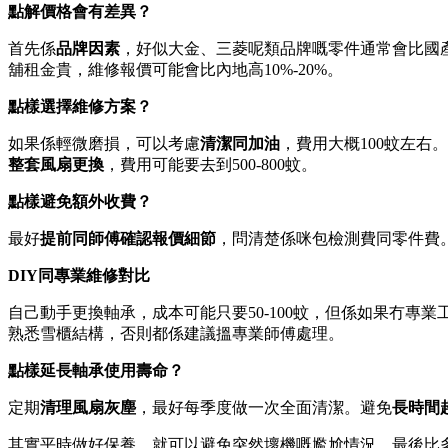
點解價格會有差異？
首先係
品牌因素
，好似大金、三菱呢類品牌嘅零件通常會比國產品
舖租金貴，維修報價可能會比內地高10%-20%。
點樣選擇維修方案？
如果係輕微磨損，可以考慮
清潔同加油
，費用大概100蚊左右
整套風扇更換
，費用可能要去到500-800蚊。
點樣避免額外收費？
最好
提前同師傅確認報價細節
，問清楚係咪包檢測費同零件費
DIY同專業維修對比
自己動手更換軸承，成本可能只要50-100蚊，但係如果冇專
熟悉雪櫃結構，否則都係建議搵專業師傅處理。
點樣延長軸承使用壽命？
定期
清理風扇灰塵
，最好每季度做一次全面清潔。避免
長時間
其實平時做好保養，就可以避免突然壞機嘅尷尬情況。最後比