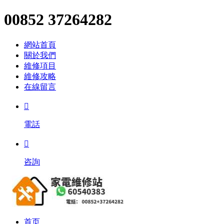
00852 37264282
網站首頁
關於我們
維修項目
維修攻略
在線留言

電話

咨詢
首页