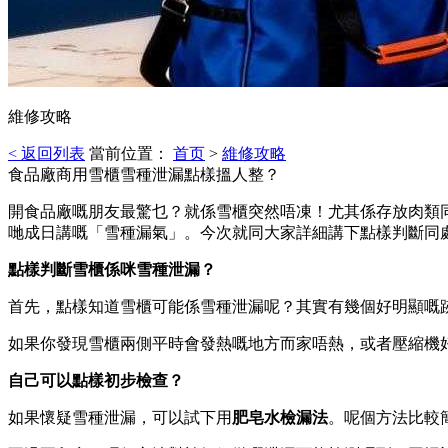
維修攻略
< 返回列表
當前位置：
首页
>
維修攻略
食品廠商用雪櫃雪種泄漏點樣搵人整？
開食品廠嘅朋友最驚乜？就係雪櫃突然唔凍！尤其係存放肉類
哋成日講嘅「雪種漏氣」。今次就同大家詳細講下點樣判斷同
點樣判斷雪櫃係咪雪種泄漏？
首先，點樣知道雪櫃可能係雪種泄漏呢？其實有幾個好明顯嘅
如果你發現雪櫃兩側平時會發熱嘅地方而家唔熱，或者壓縮機
自己可以點樣初步檢查？
如果懷疑雪種泄漏，可以試下用
肥皂水檢漏法
。呢個方法比較