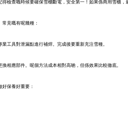
記得檢查嘅時候要確保雪櫃斷電，安全第一！如果係商用雪櫃，
。常見嘅有呢幾種：
專業工具對泄漏點進行補焊。完成後要重新充注雪種。
更換相應部件。呢個方法成本相對高啲，但係效果比較徹底。
做好保養好重要：