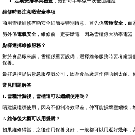
定期安排專業檢查
，最好每半年做一次全面維護
維修時要注意嘅安全事項
商用雪櫃維修有啲安全細節要特別留意。首先係
雪種安全
，而
另外係
電氣安全
，維修前一定要斷電，因為雪櫃係大功率電器
點樣選擇維修服務？
對於食品廠來講，雪櫃係重要設備，選擇維修服務時要考慮幾
保養。
最好選擇提供緊急服務嘅公司，因為食品廠運作停唔到太耐。
常見問題解答
1. 雪種泄漏後，雪櫃還可以繼續使用嗎？
唔建議繼續使用，因為不但制冷效果差，仲可能損壞壓縮機，
2. 維修後大概可以用幾耐？
如果維修得當，之後使用保養良好，一般都可以用返好幾年，