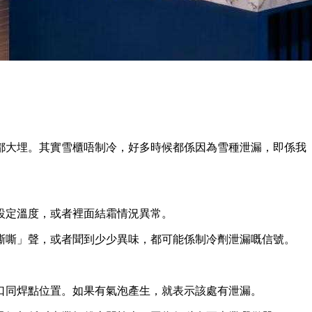
都大埋。其實雪櫃唔制冷，好多時候都係因為雪種泄漏，即係我
設定溫度，或者裡面結霜情況異常。
嘶嘶」聲，或者聞到少少異味，都可能係制冷劑泄漏嘅信號。
口同焊點位置。如果有氣泡產生，就表示該處有泄漏。