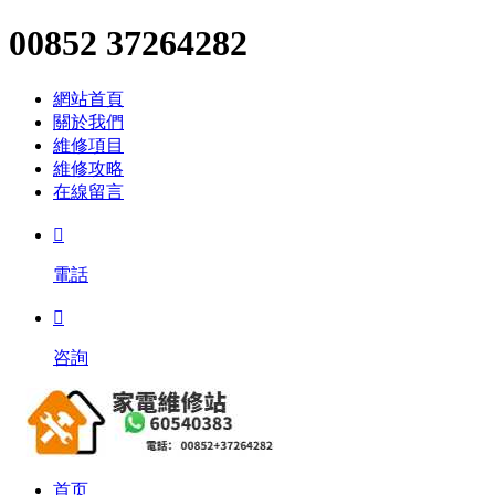
00852 37264282
網站首頁
關於我們
維修項目
維修攻略
在線留言

電話

咨詢
首页