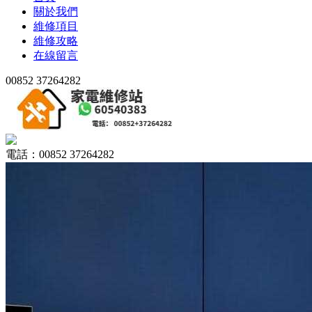
關於我們
維修項目
維修攻略
在線留言
00852 37264282
電話：00852 37264282