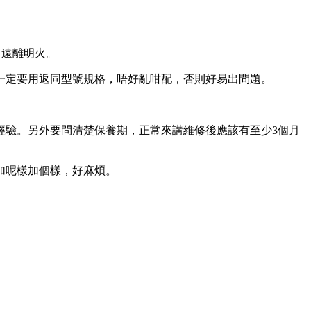
，遠離明火。
一定要用返同型號規格，唔好亂咁配，否則好易出問題。
經驗。另外要問清楚保養期，正常來講維修後應該有至少3個月
加呢樣加個樣，好麻煩。