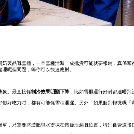
同奶製品嘅雪櫃，一旦雪種泄漏，成批貨可能就要報銷，真係頭
處理呢個問題，等你可以快速應對。
跡象。最直接係
制冷效果明顯下降
，比如雪櫃運行好耐都達唔到
好似好吃力咁，都有可能係雪種泄漏。另外，如果聽到輕微嘅「
簡單，只需要將濃肥皂水塗抹在懷疑泄漏嘅位置，特別係管道接