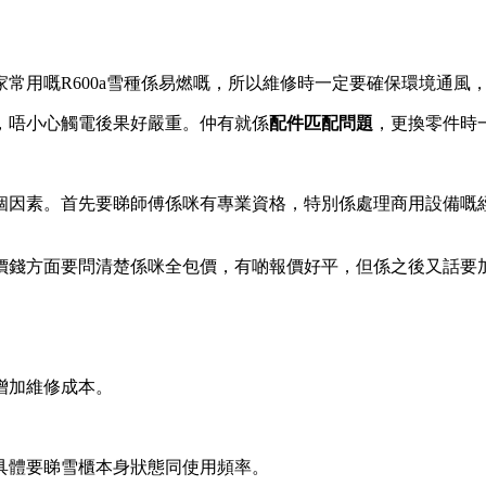
家常用嘅R600a雪種係易燃嘅，所以維修時一定要確保環境通風
，唔小心觸電後果好嚴重。仲有就係
配件匹配問題
，更換零件時
個因素。首先要睇師傅係咪有專業資格，特別係處理商用設備嘅
價錢方面要問清楚係咪全包價，有啲報價好平，但係之後又話要
增加維修成本。
具體要睇雪櫃本身狀態同使用頻率。