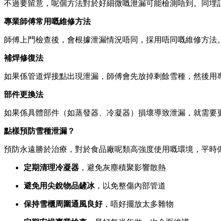
不過要留意，呢個方法對於好細微嘅泄漏可能檢測唔到。同埋
專業師傅常用嘅維修方法
師傅上門檢查後，會根據泄漏情況唔同，採用唔同嘅維修方法
補焊修復法
如果係管道焊接點出現泄漏，師傅會先放掉剩餘雪種，然後用
部件更換法
如果係具體部件（如蒸發器、冷凝器）損壞導致泄漏，就需要
點樣預防雪種泄漏？
預防永遠勝於治療，對於食品廠呢類高強度使用嘅環境，平時
定期清理冷凝器
，避免灰塵積聚影響散熱
避免用尖銳物品鏟冰
，以免整傷內部管道
保持雪櫃周圍通風良好
，唔好擺放太多雜物