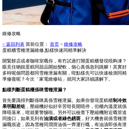
維修攻略
< 返回列表
當前位置：
首页
>
維修攻略
蛋糕櫃雪種泄漏維修,點樣快速同精準解決
開緊餅店或者咖啡室嘅你，有冇試過打開蛋糕櫃發現唔夠凍？
眼見住啲靚蛋糕同甜品開始變軟，個心真係急到跳腳！其實好
多時呢個問題都同雪種泄漏有關，咁點樣先可以快速檢測同精
準修復呢？今次「家電維修站」就同大家詳細講解下。
點樣判斷蛋糕櫃係咪雪種泄漏？
首先要識得判斷係咪真係雪種泄漏。如果你發現蛋糕櫃
制冷效
果明顯差咗
，壓縮機好似好辛苦咁長開唔停，但櫃內溫度就係
降唔落來，咁就要警惕啦。另外可以檢查下壓縮機附近嘅管道
同接口，如果見到有
油漬或者綠色銹斑
，好大機會就係雪種泄
漏嘅痕迹，因為雪種同潤滑油係一齊運行嘅，有油漬即係有泄