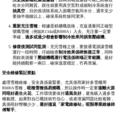
咗水分同雜質。跟住就要用真空泵對成個制冷系統進行
抽真空
，目的係清除系統入面嘅空氣同水分，通常至少
要抽半個鐘以上，確保系統乾燥同潔淨。
重新充注雪種
：根據蛋糕櫃嘅規格，充返適量同正確型
號嘅雪種（例如R134a或R600A）入去。充注量一定要
準確，
過多或過少都會影響制冷效果同損害壓縮機
。
修復後測試同監測
：充完雪種之後，要接通電源讓雪櫃
運行一段時間，仔細檢查
制冷效果係咪恢復正常
，同時
用鉗表測量下
壓縮機嘅運行電流係咪喺正常範圍
。最好
能持續觀察一兩日，確保溫度穩定，冇再泄漏。
安全維修緊記要點
處理雪種維修，安全真係最緊要。尤其係而家好多雪櫃用
R600A雪種，
呢種雪種係易燃嘅
，所以操作時一定要
遠離火源
同唔好產生火花
。工作環境要保持
通風良好
，避免吸入過多雪
種氣體。如果對自己嘅技術冇信心，或者泄漏問題比較複雜，
真係唔好慳嗰少少，
最好搵返「家電維修站」呢類專業維修師
傅幫手
。