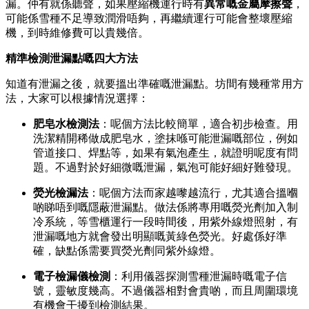
漏。仲有就係聽聲，如果壓縮機運行時有
異常嘅金屬摩擦聲
，
可能係雪種不足導致潤滑唔夠，再繼續運行可能會整壞壓縮
機，到時維修費可以貴幾倍。
精準檢測泄漏點嘅四大方法
知道有泄漏之後，就要搵出準確嘅泄漏點。坊間有幾種常用方
法，大家可以根據情況選擇：
肥皂水檢測法
：呢個方法比較簡單，適合初步檢查。用
洗潔精開稀做成肥皂水，塗抹喺可能泄漏嘅部位，例如
管道接口、焊點等，如果有氣泡產生，就證明呢度有問
題。不過對於好細微嘅泄漏，氣泡可能好細好難發現。
熒光檢漏法
：呢個方法而家越嚟越流行，尤其適合搵嗰
啲睇唔到嘅隱蔽泄漏點。做法係將專用嘅熒光劑加入制
冷系統，等雪櫃運行一段時間後，用紫外線燈照射，有
泄漏嘅地方就會發出明顯嘅黃綠色熒光。好處係好準
確，缺點係需要買熒光劑同紫外線燈。
電子檢漏儀檢測
：利用儀器探測雪種泄漏時嘅電子信
號，靈敏度幾高。不過儀器相對會貴啲，而且周圍環境
有機會干擾到檢測結果。