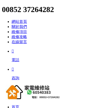
00852 37264282
網站首頁
關於我們
維修項目
維修攻略
在線留言

電話

咨詢
首页