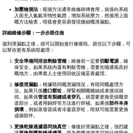
加壓檢測法
：呢個方法通常維修師傅會用，就係向系統
入面充入氮氣等惰性氣體，增加系統壓力，然後用上面
嘅方法檢查，咁樣會更容易發現微細嘅泄漏點。
詳細維修步驟：一步步跟住做
搵到泄漏點之後，就可以開始進行修復啦。跟住以下步驟，可
以幫你更有系統咁處理：
安全準備同排放剩餘雪種
：維修前一定要
切斷電源
，確
保安全。如果系統內還有剩餘雪種，需要先喺通風良好
嘅地方，由專業人士使用回收設備妥善處理。
修復泄漏點
：根據唔同嘅泄漏情況，有唔同嘅處理方
法。如果只係
接口鬆咗
，擰緊相關嘅螺絲或者接頭就
得。如果係
管道有裂縫或者穿孔
，就需要更換受損嘅管
道部分，或者用銅焊等方法進行焊補。如果係
部件本身
損壞
，例如蒸發器或者冷凝器穿咗，咁就可能需要更換
成個部件。
更換乾燥過濾器同抽真空
：修復好泄漏點之後，強烈建
議
更換新嘅乾燥過濾器
，因為舊嘅過濾器可能已經吸收