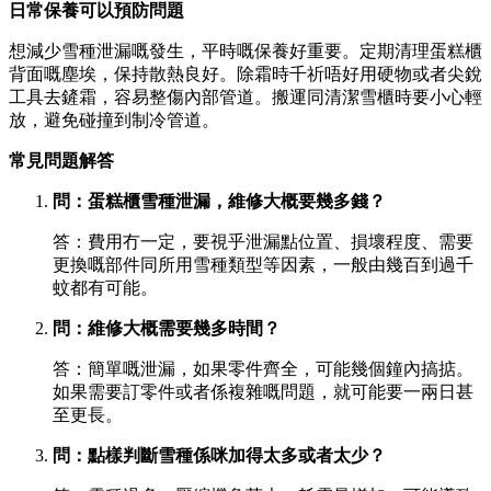
日常保養可以預防問題
想減少雪種泄漏嘅發生，平時嘅保養好重要。定期清理蛋糕櫃
背面嘅塵埃，保持散熱良好。除霜時千祈唔好用硬物或者尖銳
工具去鏟霜，容易整傷內部管道。搬運同清潔雪櫃時要小心輕
放，避免碰撞到制冷管道。
常見問題解答
問：蛋糕櫃雪種泄漏，維修大概要幾多錢？
答：費用冇一定，要視乎泄漏點位置、損壞程度、需要
更換嘅部件同所用雪種類型等因素，一般由幾百到過千
蚊都有可能。
問：維修大概需要幾多時間？
答：簡單嘅泄漏，如果零件齊全，可能幾個鐘內搞掂。
如果需要訂零件或者係複雜嘅問題，就可能要一兩日甚
至更長。
問：點樣判斷雪種係咪加得太多或者太少？