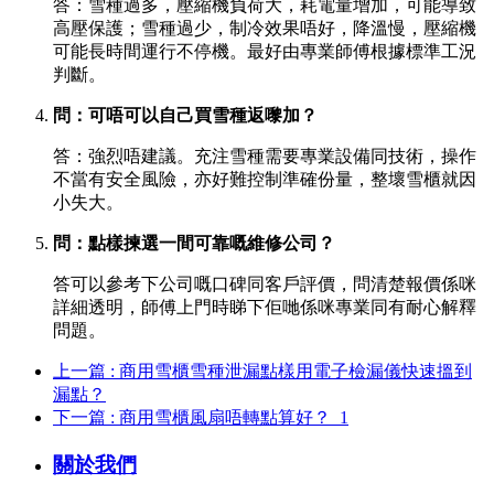
答：雪種過多，壓縮機負荷大，耗電量增加，可能導致
高壓保護；雪種過少，制冷效果唔好，降溫慢，壓縮機
可能長時間運行不停機。最好由專業師傅根據標準工況
判斷。
問：可唔可以自己買雪種返嚟加？
答：強烈唔建議。充注雪種需要專業設備同技術，操作
不當有安全風險，亦好難控制準確份量，整壞雪櫃就因
小失大。
問：點樣揀選一間可靠嘅維修公司？
答可以參考下公司嘅口碑同客戶評價，問清楚報價係咪
詳細透明，師傅上門時睇下佢哋係咪專業同有耐心解釋
問題。
上一篇 : 商用雪櫃雪種泄漏點樣用電子檢漏儀快速搵到
漏點？
下一篇 : 商用雪櫃風扇唔轉點算好？_1
關於我們