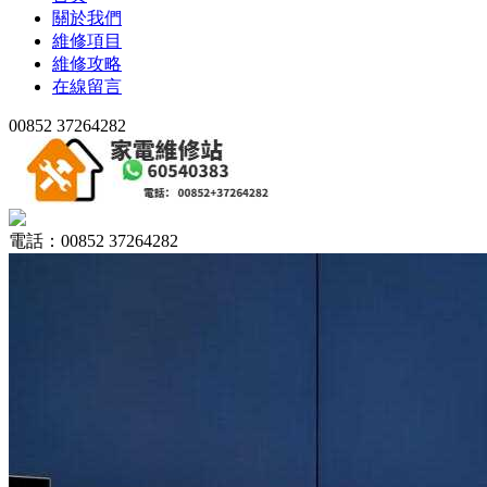
關於我們
維修項目
維修攻略
在線留言
00852 37264282
電話：00852 37264282