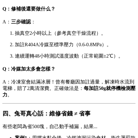
Q：修補後還要做什么？
A：
三步確認
：
抽真空2小時以上（參考真空干燥流程）。
加註R404A冷媒至標準壓力（0.6-0.8MPa）。
連續運轉48小時測試溫度波動（正常範圍±2℃）。
Q：冷媒加太多會怎樣？
A：冷凍室會結滿冰層！曾有餐廳因加註過量，解凍時水流到
電梯，賠了2萬清潔費。正確做法是：
每加註50g就停機檢測壓
力
。
四、兔哥真心話：維修省錢 ≠ 省事
有些老闆為省500塊，自己動手補漏，結果...
案例1
：用膠水黏合後，冷媒洩漏污染食材，衛生署罰款