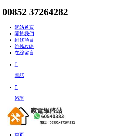
00852 37264282
網站首頁
關於我們
維修項目
維修攻略
在線留言

電話

咨詢
首页