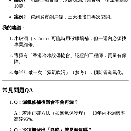
10萬。
案例2
：買到劣質銅焊條，三天後接口再次裂開。
我的建議
：
小破洞（＜2mm）可臨時用矽膠填補，但一週內必須找
專業維修。
選擇有「香港冷凍設備協會」認證的工程師，質量有保
障。
每半年做一次「氮氣吹污」（參考），預防管道氧化。
常見問題QA
Q：漏氣修補後還會不會再漏？
A：若用正確方法（如氮氣保護焊），10年內不漏機率
高達95%。
Q：冷凍櫃發出「咚咚」聲是漏氣嗎？