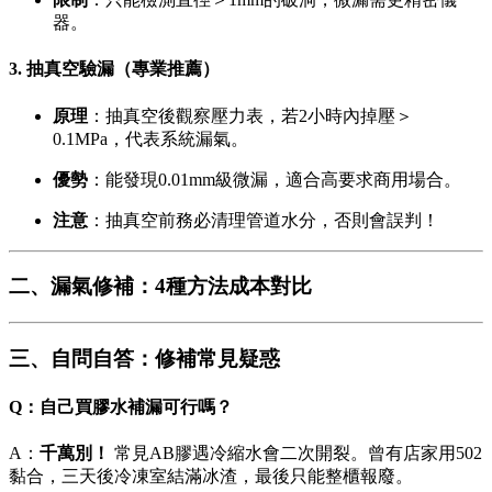
器。
3.
抽真空驗漏
（專業推薦）
原理
：抽真空後觀察壓力表，若2小時內掉壓＞
0.1MPa，代表系統漏氣。
優勢
：能發現0.01mm級微漏，適合高要求商用場合。
注意
：抽真空前務必清理管道水分，否則會誤判！
二、漏氣修補：4種方法成本對比
三、自問自答：修補常見疑惑
Q：自己買膠水補漏可行嗎？
A：
千萬別！
​ 常見AB膠遇冷縮水會二次開裂。曾有店家用502
黏合，三天後冷凍室結滿冰渣，最後只能整櫃報廢。