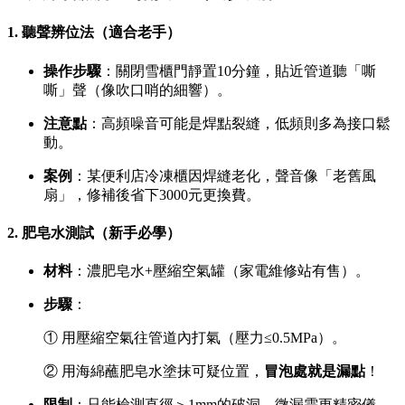
1.
聽聲辨位法
（適合老手）
操作步驟
：關閉雪櫃門靜置10分鐘，貼近管道聽「嘶
嘶」聲（像吹口哨的細響）。
注意點
：高頻噪音可能是焊點裂縫，低頻則多為接口鬆
動。
案例
：某便利店冷凍櫃因焊縫老化，聲音像「老舊風
扇」，修補後省下3000元更換費。
2.
肥皂水測試
（新手必學）
材料
：濃肥皂水+壓縮空氣罐（家電維修站有售）。
步驟
：
① 用壓縮空氣往管道內打氣（壓力≤0.5MPa）。
② 用海綿蘸肥皂水塗抹可疑位置，
冒泡處就是漏點
！
限制
：只能檢測直徑＞1mm的破洞，微漏需更精密儀