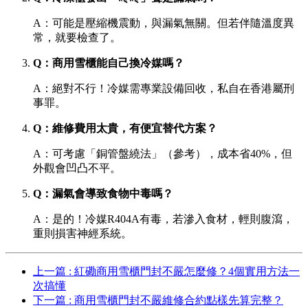
A：可能是壓縮機震動，與漏氣無關。但若伴隨溫度異
常，就要檢查了。
Q：商用雪櫃能自己換冷媒嗎？
A：絕對不行！冷媒需專業設備回收，私自在香港屬刑
事罪。
Q：維修費用太貴，有便宜替代方案？
A：可考慮「銅管盤繞法」（參考），成本省40%，但
外觀會凹凸不平。
Q：漏氣會導致食物中毒嗎？
A：是的！冷媒R404A有毒，若滲入食材，輕則腹瀉，
重則損害神經系統。
上一篇 : 紅磡商用雪櫃門封不嚴怎麼修？4個實用方法一
次搞懂
下一篇 : 商用雪櫃門封不嚴維修合約點樣先算完整？