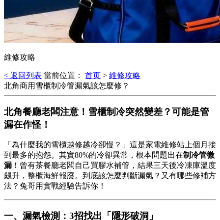
維修攻略
< 返回列表
當前位置：
首页
>
維修攻略
北角商用雪櫃制冷管漏氣該怎麼修？
北角餐廳老闆注意！雪櫃制冷突然變差？可能是管
漏在作怪！
「為什麼我的雪櫃越修越冷卻慢？」這是家電維修站上個月接
到最多的抱怨。其實80%的冷卻異常，根本問題出在
制冷管微
漏
！曾有茶餐廳老闆自己買膠水補管，結果三天後冷凍庫溫度
飆升，整櫃海鮮報廢。到底該怎麼判斷漏氣？又有哪些修補方
法？兔哥用實戰經驗告訴你！
一、漏氣檢測：3招找出「隱形破洞」