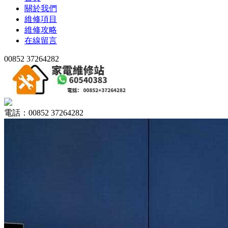
關於我們
維修項目
維修攻略
在線留言
00852 37264282
電話：00852 37264282