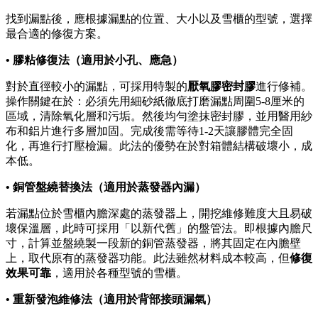
找到漏點後，應根據漏點的位置、大小以及雪櫃的型號，選擇
最合適的修復方案。
• 膠粘修復法（適用於小孔、應急）
對於直徑較小的漏點，可採用特製的
厭氧膠密封膠
進行修補。
操作關鍵在於：必須先用細砂紙徹底打磨漏點周圍5-8厘米的
區域，清除氧化層和污垢。然後均勻塗抹密封膠，並用醫用紗
布和鋁片進行多層加固。完成後需等待1-2天讓膠體完全固
化，再進行打壓檢漏。此法的優勢在於對箱體結構破壞小，成
本低。
• 銅管盤繞替換法（適用於蒸發器內漏）
若漏點位於雪櫃內膽深處的蒸發器上，開挖維修難度大且易破
壞保溫層，此時可採用「以新代舊」的盤管法。即根據內膽尺
寸，計算並盤繞製一段新的銅管蒸發器，將其固定在內膽壁
上，取代原有的蒸發器功能。此法雖然材料成本較高，但
修復
效果可靠
，適用於各種型號的雪櫃。
• 重新發泡維修法（適用於背部接頭漏氣）