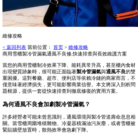
維修攻略
< 返回列表
當前位置：
首页
>
維修攻略
商用雪櫃製冷管漏氣通風不良修,快速排查與長效維護方案
當您的商用雪櫃制冷效果下降、能耗異常升高，甚至櫃內食材
出現變質跡象時，很可能正面臨著
製冷管漏氣
與
通風不良
的雙
重困擾。這對餐廳、超市、便利店等依賴冷鏈的商家而言，不
僅意味著經濟損失，更可能影響商業信譽。本文將深入剖析問
題根源，提供一套從快速排查到徹底修復的實用方案。
為何通風不良會加劇製冷管漏氣？
許多經營者可能未曾意識到，通風環境與製冷管道壽命息息相
關。當雪櫃周圍堆積雜物、冷凝器積滿油污灰塵，或者雪櫃被
緊貼牆壁放置時，散熱效率會急劇下降。