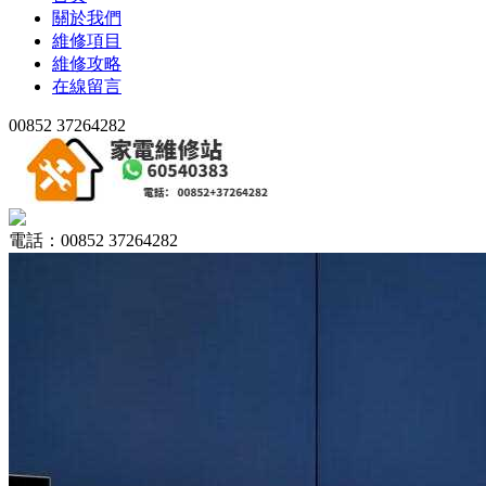
關於我們
維修項目
維修攻略
在線留言
00852 37264282
電話：00852 37264282