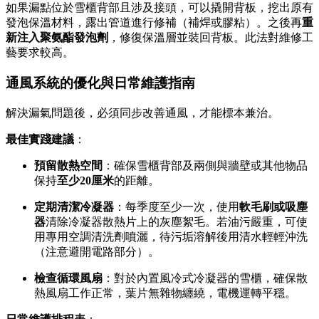
如果漏點位於雪櫃背部且涉及接頭，可以撬開背板，挖出原有
發泡保溫材料，露出管道進行修補（補焊或膠粘）。之後再
重
新注入聚氨酯發泡劑
，修復保溫層並裝回背板。此法對維修工
藝要求較高。
通風系統的優化與日常維護指南
解決漏氣問題後，必須同步改善通風，才能標本兼治。
最佳實踐建議
：
預留散熱空間
：確保雪櫃背部及兩側與牆壁或其他物品
保持
至少20厘米
的距離。
定期清潔冷凝器
：每季度至少一次，使用
軟毛刷或吸塵
器
清除冷凝器散熱片上的灰塵絮毛。若油污嚴重，可使
用專用空調清洗劑噴灑，待污垢溶解後用清水輕輕沖洗
（注意避開電路部分）。
檢查循環風扇
：對於內置風冷式冷凝器的雪櫃，確保散
熱風扇工作正常，葉片無雜物纏繞，電機運轉平穩。