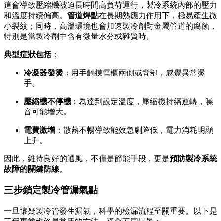
這會導致壓縮機被迫長時間高負荷運行，製冷系統內部的壓力
和溫度持續偏高。
管道焊點
在長期熱應力作用下，極易產生微
小裂紋；同時，高溫環境也會加速製冷劑對金屬管道的腐蝕，
特別是當製冷劑中含有微量水分或雜質時。
典型症狀包括
：
冷凝器發燙
：用手觸摸雪櫃兩側或背部，感覺異常燙
手。
壓縮機不停機
：為達到設定溫度，壓縮機持續運轉，噪
音可能增大。
電費激增
：散熱不暢導致能效急劇降低，電力消耗明顯
上升。
因此，維持良好的通風，不僅是節能手段，更是
預防製冷系統
故障的關鍵防線
。
三步鎖定製冷管漏氣點
一旦懷疑製冷管發生漏氣，科學的檢漏流程至關重要。以下是