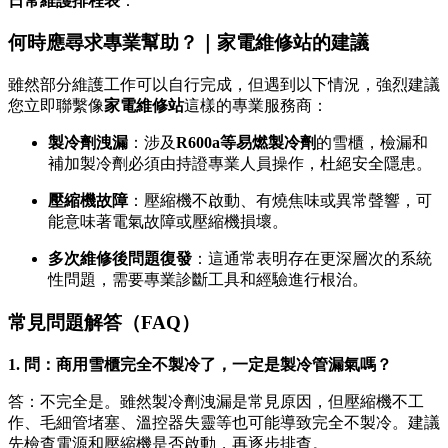
日常維護排程表
：
何時應尋求專業幫助？｜家電維修站的建議
雖然部分維護工作可以自行完成，但遇到以下情況，強烈建議
您立即聯繫像
家電維修站
這樣的專業服務商：
製冷劑洩漏
：涉及
R600a等易燃製冷劑
的雪櫃，檢漏和
補加製冷劑必須由持證專業人員操作，杜絕安全隱患。
壓縮機故障
：壓縮機不啟動、有燒焦味或異常聲響，可
能意味著電氣故障或壓縮機損壞。
多次維修後問題復發
：這通常表明存在更深層次的系統
性問題，需要專業診斷工具和經驗進行根治。
常見問題解答（FAQ）
1. 問：商用雪櫃完全不製冷了，一定是製冷管漏氣嗎？
答：不完全是。雖然製冷劑洩漏是常見原因，但壓縮機不工
作、毛細管堵塞、溫控器失靈等也可能導致完全不製冷。建議
先檢查電源和壓縮機是否啟動，再逐步排查。