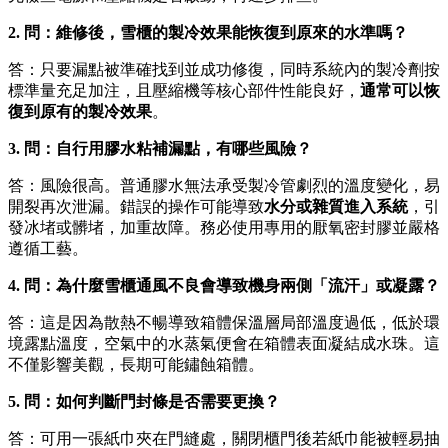
2. 問：維修後，雪櫃的製冷效果能恢復到原來的水準嗎？
答：只要漏點被準確找到並成功修復，同時系統內的製冷劑按
標準量充足加注，且壓縮機等核心部件性能良好，
通常可以恢
復到原有的製冷效果
。
3. 問：自行用膠水粘補漏點，有哪些風險？
答：風險很高。普通膠水無法承受製冷管劇烈的溫度變化，易
開裂再次泄漏。錯誤的操作可能導致
水分或雜質進入系統
，引
發冰堵或髒堵，加重故障。務必使用專用的厭氧密封膠並嚴格
遵循工藝。
4. 問：為什麼雪櫃通風不良會導致機身兩側「流汗」或凝露？
答：這是因為散熱不暢導致箱體保溫層局部溫度過低，低於環
境露點溫度，空氣中的水蒸氣便會在箱體表面凝結成水珠。這
不僅影響美觀，長期可能鏽蝕箱體。
5. 問：如何判斷門封條是否需要更換？
答：可用一張紙巾夾在門縫處，關閉櫃門後若紙巾能被輕易抽