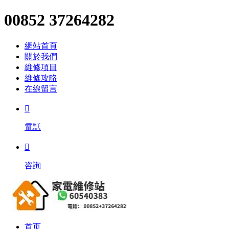
00852 37264282
網站首頁
關於我們
維修項目
維修攻略
在線留言

電話

咨詢
首页