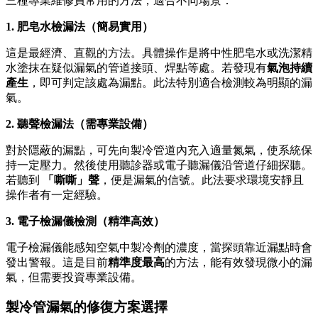
三種專業維修員常用的方法，適合不同場景：
1. 肥皂水檢漏法（簡易實用）
這是最經濟、直觀的方法。具體操作是將中性肥皂水或洗潔精
水塗抹在疑似漏氣的管道接頭、焊點等處。若發現有
氣泡持續
產生
，即可判定該處為漏點。此法特別適合檢測較為明顯的漏
氣。
2. 聽聲檢漏法（需專業設備）
對於隱蔽的漏點，可先向製冷管道內充入適量氮氣，使系統保
持一定壓力。然後使用聽診器或電子聽漏儀沿管道仔細探聽。
若聽到
「嘶嘶」聲
，便是漏氣的信號。此法要求環境安靜且
操作者有一定經驗。
3. 電子檢漏儀檢測（精準高效）
電子檢漏儀能感知空氣中製冷劑的濃度，當探頭靠近漏點時會
發出警報。這是目前
精準度最高
的方法，能有效發現微小的漏
氣，但需要投資專業設備。
製冷管漏氣的修復方案選擇