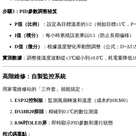
步驟3：PID參數調整秘笈
P值（比例）
：設定為目標溫差的1/2（例如目標±1℃，P=0
I值（積分）
：每小時累積誤差乘以0.1（防止長期偏移）
D值（微分）
：根據溫度變化率動態調整（公式：D=ΔT/Δt
實測數據
：調整後溫度波動從±3℃縮小到±0.8℃，耗電量降低1
高階維修：自製監控系統
用家電維修站的「三件套」就能搞定：
ESP32控制板
：監測風扇轉速和溫度（成本約HK$80）
DS18B20探頭
：精確到0.1℃的數位測溫
0.96吋OLED屏
：即時顯示PID參數和運行狀態
程式碼重點
：