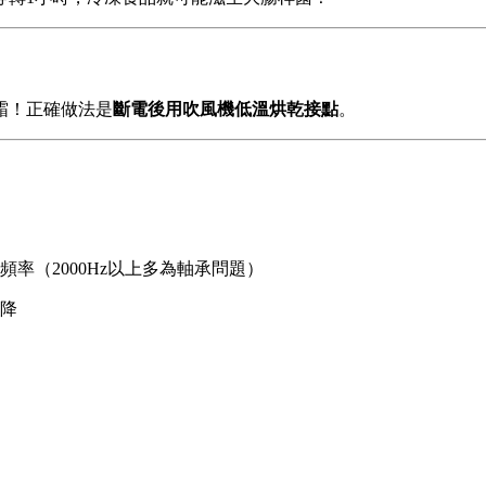
霜！正確做法是
斷電後用吹風機低溫烘乾接點
。
率（2000Hz以上多為軸承問題）
降