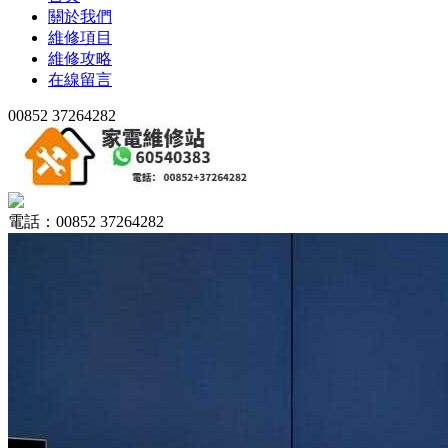
關於我們
維修項目
維修攻略
在線留言
00852 37264282
電話：00852 37264282