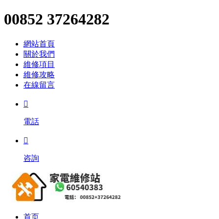
00852 37264282
網站首頁
關於我們
維修項目
維修攻略
在線留言

電話

咨詢
首页