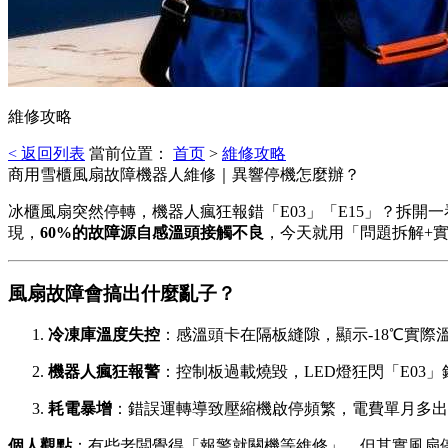
維修攻略
< 返回列表
當前位置：
首页
>
維修攻略
商用雪櫃風扇故障機器人維修｜異響停機怎麼辦？
冰櫃風扇突然停轉，機器人瘋狂報錯「E03」「E15」？拆開
現，
60%的故障源自感溫頭接觸不良
，今天就用「問題拆解+
風扇故障會搞出什麼亂子？️
冷凍庫溫度失控
：感溫頭卡在隔板縫隙，顯示-18℃實際
機器人瘋狂報警
：控制板過載燒毀，LED燈狂閃「E03
耗電暴增
：錯誤運轉導致壓縮機啟停頻繁，電費單月多出2
個人觀點
：有些老闆覺得「報警就關機等維修」，但其實風扇