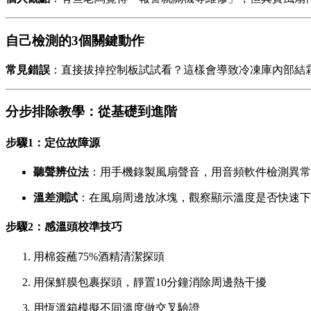
自己檢測的3個關鍵動作
常見錯誤
：直接拔掉控制板試試看？這樣會導致冷凍庫內部結
分步排除教學：從基礎到進階
步驟1：定位故障源
聽聲辨位法
：用手機錄製風扇聲音，用音頻軟件檢測異常頻
溫差測試
：在風扇周邊放冰塊，觀察顯示溫度是否快速下
步驟2：感溫頭校準技巧
用棉簽蘸75%酒精清潔探頭
用保鮮膜包裹探頭，靜置10分鐘消除周邊熱干擾
用恆溫箱模擬不同溫度做交叉驗證