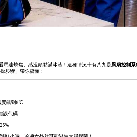
一看馬達燒焦、感溫頭黏滿冰渣！這種情況十有八九是
風扇控制系
實操步驟」帶你搞懂：
溫度飆到8℃
」錯誤代碼
5%
停轉1小時，冷凍食品就可能滋生大腸桿菌！