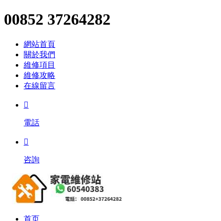
00852 37264282
網站首頁
關於我們
維修項目
維修攻略
在線留言

電話

咨詢
首页