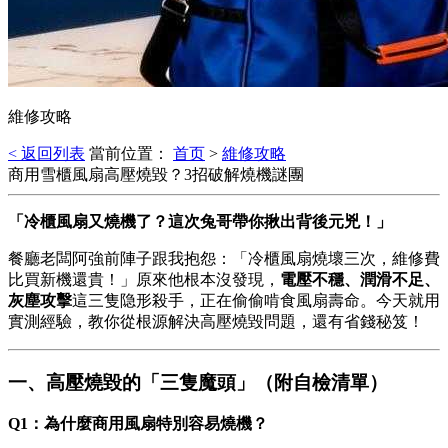
維修攻略
< 返回列表
當前位置：
首页
>
維修攻略
商用雪櫃風扇高壓燒毀？3招破解燒機謎團
「冷櫃風扇又燒機了？這次兔哥帶你揪出背後元兇！」
餐廳老闆阿強前陣子跟我抱怨：「冷櫃風扇燒壞三次，維修費
比買新機還貴！」原來他根本沒發現，
電壓不穩、潤滑不足、
灰塵攻擊
這三隻隐形殺手，正在偷偷啃食風扇壽命。今天就用
實測經驗，教你從根源解決高壓燒毀問題，還有省錢秘笈！
一、高壓燒毀的「三隻魔頭」（附自檢清單）
Q1：為什麼商用風扇特別容易燒機？