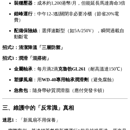
裝穩壓器
：成本約1,200港幣/月，但能延長馬達壽命3倍
錯峰運行
：中午12-3點關閉非必要冷櫃（節省20%電
費）
配備保險絲
：選擇速斷型（如5A/250V），瞬間過載自
動斷電
招式2：清潔降溫「三層防禦」
招式3：潤滑「混搭術」
金屬軸承
：每月滴2滴
克魯勃GL261
（耐高溫達150℃）
塑膠風扇
：用
WD-40專用軸承潤滑劑
（避免腐蝕）
急救包
：隨身帶矽質潤滑脂（應付突發卡頓）
三、維護中的「反常識」真相
迷思1
：「新風扇不用保養」