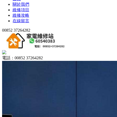
關於我們
維修項目
維修攻略
在線留言
00852 37264282
電話：00852 37264282