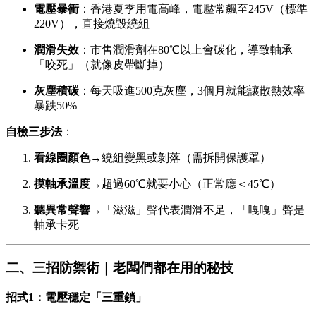
電壓暴衝
：香港夏季用電高峰，電壓常飆至245V（標準
220V），直接燒毀繞組
潤滑失效
：市售潤滑劑在80℃以上會碳化，導致軸承
「咬死」（就像皮帶斷掉）
灰塵積碳
：每天吸進500克灰塵，3個月就能讓散熱效率
暴跌50%
自檢三步法
：
看線圈顏色
→繞組變黑或剝落（需拆開保護罩）
摸軸承溫度
→超過60℃就要小心（正常應＜45℃）
聽異常聲響
→「滋滋」聲代表潤滑不足，「嘎嘎」聲是
軸承卡死
二、三招防禦術｜老闆們都在用的秘技
招式1：電壓穩定「三重鎖」