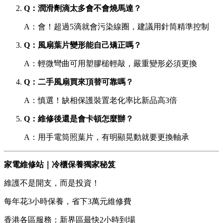
Q：潤滑劑滴太多會不會燒馬達？
A：會！超過5滴就會污染線圈，建議用針筒精準控制
Q：風扇葉片變形能自己矯正嗎？
A：輕微彎曲可用塑膠槌輕敲，嚴重變形必須更換
Q：二手風扇買來頂替可靠嗎？
A：慎選！缺相保護裝置老化率比新品高3倍
Q：維修後還是會卡頓怎麼辦？
A：用手電筒照葉片，有明顯晃動就要更換軸承
家電維修站｜冷櫃保養獨家秘笈
維護不是開支，而是投資！
每年花3小時保養，省下3萬元維修費
香港各區服務：新界區最快2小時到場