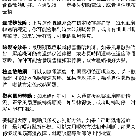
會係散熱唔好。不過記得，一定要先切斷電源，或者隔住塊布
去摸。
聽聲辨故障
：正常運作嘅風扇會有穩定嘅"嗡嗡"聲。如果風扇
轉速唔穩定，你可能會聽到時大時細嘅聲音，或者有"咔咔"嘅
摩擦聲。如果完全冇聲，可能係風扇停咗。
睇製冷效果
：最明顯嘅症狀就係雪櫃唔夠凍。如果風扇散熱唔
好，壓縮機可能會過熱保護停機，或者長時間運轉但溫度降唔
落嚟。你仲可能會發現雪櫃頻繁停機，或者壓縮機好大聲。
檢查散熱網
：可以切斷電源後，打開雪櫃後面嘅蓋板，睇下散
熱網同冷凝器係咪積滿灰塵。如果塵埃好厚，幾乎遮住曬散熱
片，咁就肯定係散熱問題。
觀察風扇轉動
：如果條件許可，可以通電後觀察風扇轉動情
況。正常風扇應該轉得順暢，如果轉得慢，或者時轉時停，咁
就可能有問題。
要提醒大家，呢啲只係初步判斷方法。如果自己唔識電器維
修，最好唔好亂拆部機。可以先用呢啲方法初步判斷，如果真
係懷疑風扇高溫故障，就應該搵專業師傅上門檢查。