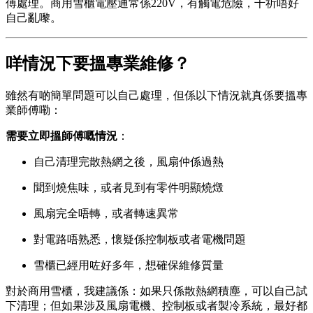
傅處理。商用雪櫃電壓通常係220V，有觸電危險，千祈唔好
自己亂嚟。
咩情況下要搵專業維修？
雖然有啲簡單問題可以自己處理，但係以下情況就真係要搵專
業師傅嘞：
需要立即搵師傅嘅情況
：
自己清理完散熱網之後，風扇仲係過熱
聞到燒焦味，或者見到有零件明顯燒燬
風扇完全唔轉，或者轉速異常
對電路唔熟悉，懷疑係控制板或者電機問題
雪櫃已經用咗好多年，想確保維修質量
對於商用雪櫃，我建議係：如果只係散熱網積塵，可以自己試
下清理；但如果涉及風扇電機、控制板或者製冷系統，最好都