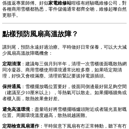
係搵返專業師傅。好似
家電維修站
咁樣有經驗嘅維修公司，對
各種商用雪櫃都熟悉，零件儲備通常都齊全啲，維修起嚟自然
更順手。
點樣預防風扇高溫故障？
講到尾，預防永遠好過治療。平時做好日常保養，可以大大減
少風扇高溫故障嘅機會：
定期清潔
：建議每三個月到半年，清理一次雪櫃後面嘅散熱網
同冷凝器。商用雪櫃使用環境通常比較多塵，如果唔定期清
理，好快又會積滿塵。清理前緊記要拔掉電源插頭。
保持通風
：雪櫃擺放嘅位置要好，後面同側邊最好留足夠空間
（建議至少10厘米以上），等熱氣可以散走。如果擺喺牆角或
者櫃入面，散熱效果會好差。
避免高溫環境
：盡量唔好將雪櫃擺喺爐頭附近或者陽光直射嘅
位置。周圍環境溫度越高，散熱就越困難。
定期檢查風扇運作
：平時留意下風扇有冇正常轉動，聽下有冇