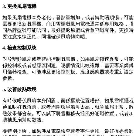
3. 更換風扇電機
如果風扇電機本身老化，發熱量增加，或者轉動唔順暢，可能
需要更換新嘅電機。商用雪櫃嘅風扇電機通常係專用規格，唔
同品牌型號可能唔同，最好搵返原廠或者兼容嘅零件。更換時
要注意接線正確，同埋確保風扇轉向啱。
4. 檢查控制系統
對於變頻風扇或者智能控制嘅雪櫃，如果風扇轉速異常，可能
係控制板或者感應器問題。呢個情況比較複雜，需要專業師傅
用儀器檢查。可能涉及更換控制板、溫度感應器或者重新設定
參數。
5. 改善散熱環境
有時候唔係風扇本身問題，而係擺放位置唔好。如果雪櫃擺喺
通風唔好嘅角落，或者周圍環境溫度太高，就算風扇正常，散
熱效果都會差。可以試下將雪櫃移去通風好啲嘅位置，或者加
裝抽風扇幫助散熱。
要特別提醒，如果涉及電路檢查或者零件更換，最好搵專業師