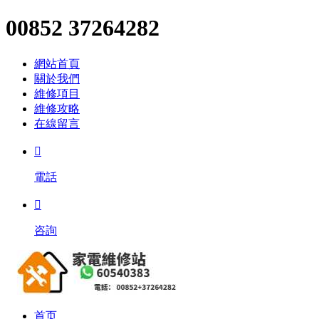
00852 37264282
網站首頁
關於我們
維修項目
維修攻略
在線留言

電話

咨詢
首页