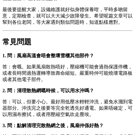
最後要提醒大家，設備維護就好似身體保養咁，平時多啲留
意，定期檢查，就可以大大減少故障發生。希望呢篇文章可以
幫到各位老闆，等大家遇到類似問題時，知道點樣應對。
常見問題
1. 問：風扇高溫會唔會整壞雪櫃其他部件？
答：會嘅。如果風扇散熱唔好，壓縮機可能會過熱保護停機，
或者長時間過熱運轉導致壽命縮短。嚴重時仲可能燒壞電路板
或者其他電子部件。
2. 問：清理散熱網嘅時候，可以用水沖嗎？
答：可以，但要小心。最好用低壓水輕輕沖洗，避免水濺到電
器部分。沖洗完之後要等完全乾透先好通電。如果唔確定，可
以用濕布擦拭，或者用壓縮空氣吹走塵埃。
3. 問：點解清理完散熱網之後，風扇仲係好熱？