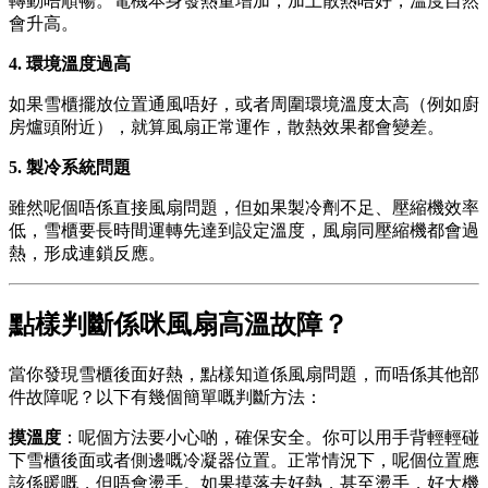
轉動唔順暢。電機本身發熱量增加，加上散熱唔好，溫度自然
會升高。
4. 環境溫度過高
如果雪櫃擺放位置通風唔好，或者周圍環境溫度太高（例如廚
房爐頭附近），就算風扇正常運作，散熱效果都會變差。
5. 製冷系統問題
雖然呢個唔係直接風扇問題，但如果製冷劑不足、壓縮機效率
低，雪櫃要長時間運轉先達到設定溫度，風扇同壓縮機都會過
熱，形成連鎖反應。
點樣判斷係咪風扇高溫故障？
當你發現雪櫃後面好熱，點樣知道係風扇問題，而唔係其他部
件故障呢？以下有幾個簡單嘅判斷方法：
摸溫度
：呢個方法要小心啲，確保安全。你可以用手背輕輕碰
下雪櫃後面或者側邊嘅冷凝器位置。正常情況下，呢個位置應
該係暖嘅，但唔會燙手。如果摸落去好熱，甚至燙手，好大機