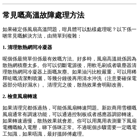
常見嘅高溫故障處理方法
如果確定係風扇高溫問題，咁具體可以點樣處理呢？以下係一
啲常見嘅解決方法，由簡單到複雜：
1. 清理散熱網同冷凝器
呢個係最簡單但係最有效嘅方法。好多時，風扇高溫就係因為
散熱網積塵太多。你可以切斷電源後，用軟毛刷或者吸塵器清
理散熱網同冷凝器上面嘅灰塵。如果油污比較嚴重，可以用稀
釋咗嘅清潔劑噴灑，等幾分鐘後再用清水沖洗（注意要確保電
器部分唔好濕水）。清理完之後，散熱效果會明顯改善。
2. 檢查風扇轉速
如果清理完都係過熱，可能係風扇轉速問題。新款商用雪櫃嘅
風扇通常有調速功能，可以通過控制板或者感應器調節轉速。
如果轉速過慢，散熱效果就會差。你可以用萬用表測量下風扇
電機嘅輸入電壓，睇下係咪正常。不過呢個步驟需要一定嘅電
工知識，如果唔識，最好搵師傅處理。