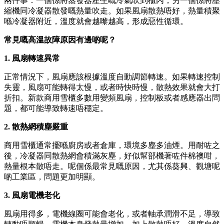
兩件事：一個係將蒸發器產生嘅冷氣吹到櫃內，另一個係將壓
縮機同冷凝器散發嘅熱量吹走。如果風扇散熱唔好，熱量積聚
喺冷凝器附近，溫度就會越嚟越高，形成惡性循環。
常見嘅高溫故障原因有邊啲呢？
1. 風扇轉速異常
正常情況下，風扇應該根據溫度自動調節轉速。如果轉速控制
失靈，風扇可能轉得太慢，或者時快時慢，散熱效果就會大打
折扣。新款商用雪櫃多數用變頻風扇，控制板或者感應器出問
題，都可能導致轉速唔穩定。
2. 散熱網積塵嚴重
商用雪櫃通常擺喺廚房或者倉庫，環境多塵多油煙。用耐咗之
後，冷凝器同散熱網會積滿灰塵，好似幫部機著咗件棉襖咁，
熱量根本散唔走。呢個係最常見嘅原因，尤其係葵興、觀塘呢
啲工業區，問題更加明顯。
3. 風扇電機老化
風扇用得多，電機線圈可能會老化，或者軸承潤滑不足，導致