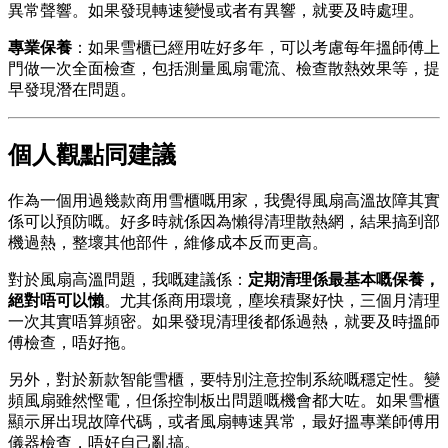
異常聲響。如果發現轉速變慢或者有異響，就要及時處理。
專業保養
：如果雪櫃已經用咗好多年，可以考慮每年搵師傅上
門做一次全面檢查，包括測量風扇電流、檢查散熱效果等，提
早發現潛在問題。
個人觀點同建議
作為一個用過幾款商用雪櫃嘅用家，我覺得風扇高溫故障其實
係可以預防嘅。好多時就係因為懶得清理散熱網，結果搞到部
機過熱，整壞其他部件，維修成本反而更高。
對於風扇高溫問題，我嘅建議係：
定期清理係最基本嘅保養，
絕對唔可以懶
。尤其係商用環境，塵埃積聚好快，三個月清理
一次其實唔算頻密。如果發現清理後都係過熱，就要及時搵師
傅檢查，唔好拖。
另外，對於新款智能雪櫃，要特別注意控制系統嘅穩定性。變
頻風扇雖然慳電，但係控制板出問題嘅機會都大咗。如果雪櫃
顯示屏出現故障代碼，或者風扇轉速異常，最好搵專業師傅用
儀器檢查，唔好自己亂搞。