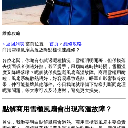
維修攻略
< 返回列表
當前位置：
首页
>
維修攻略
商用雪櫃風扇高溫故障點樣快速維修？
各位老闆，你哋有冇試過呢種情況：雪櫃明明開著，但係摸落
去後面或者側邊好熱，甚至燙手，風扇轉速時快時慢，雪櫃溫
度又降唔落嚟？呢個就係典型嘅風扇高溫故障。商用雪櫃用耐
咗，風扇系統散熱唔好，好容易導致過熱，唔單止影響製冷效
果，仲可能整壞其他部件。今日我哋就嚟傾下點樣判斷同處理
呢類問題，等大家可以及時應對，避免更大損失。
點解商用雪櫃風扇會出現高溫故障？
首先，我哋要明白點解風扇會過熱。商用雪櫃嘅風扇主要負責