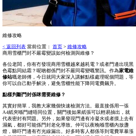
維修攻略
< 返回列表
當前位置：
首页
>
維修攻略
商用雪櫃門封不嚴霉變該如何檢測與維修？
各位老闆，你有冇發現商用雪櫃越來越耗電？或者門邊出現黑
色霉點同結霜？呢啲都係門封不嚴同霉變嘅警訊。作為
家電維
修站
嘅老師傅，今日就同大家深入講解點樣處理呢個問題，等
你可以自己動手解決，避免雪櫃性能下降同電費飆升。
點樣判斷門封係咪需要維修？
其實好簡單，我教大家幾個快速檢測方法。最直接係用一張
A4紙夾喺門縫唔同位置，關門後如果紙張可以輕易抽出，就
代表密封有問題。另外，如果發現門邊有冷凝水或者摸上去有
濕氣，都好可能係門封老化導致。仲可以夜晚喺雪櫃內放盞
燈，睇吓門邊有冇光線漏出。好多時客人都係等到電費單暴漲