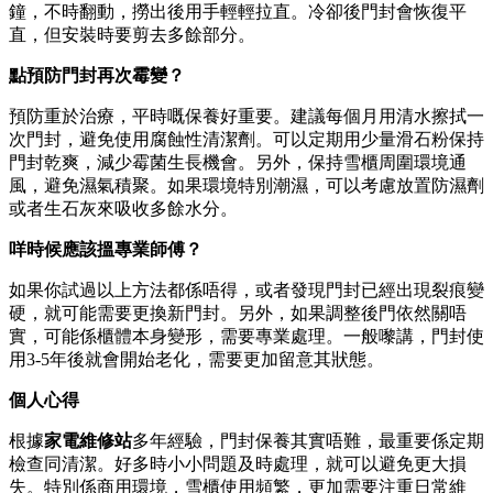
鐘，不時翻動，撈出後用手輕輕拉直。冷卻後門封會恢復平
直，但安裝時要剪去多餘部分。
點預防門封再次霉變？
預防重於治療，平時嘅保養好重要。建議每個月用清水擦拭一
次門封，避免使用腐蝕性清潔劑。可以定期用少量滑石粉保持
門封乾爽，減少霉菌生長機會。另外，保持雪櫃周圍環境通
風，避免濕氣積聚。如果環境特別潮濕，可以考慮放置防濕劑
或者生石灰來吸收多餘水分。
咩時候應該搵專業師傅？
如果你試過以上方法都係唔得，或者發現門封已經出現裂痕變
硬，就可能需要更換新門封。另外，如果調整後門依然關唔
實，可能係櫃體本身變形，需要專業處理。一般嚟講，門封使
用3-5年後就會開始老化，需要更加留意其狀態。
個人心得
根據
家電維修站
多年經驗，門封保養其實唔難，最重要係定期
檢查同清潔。好多時小小問題及時處理，就可以避免更大損
失。特別係商用環境，雪櫃使用頻繁，更加需要注重日常維