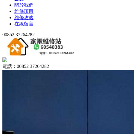
關於我們
維修項目
維修攻略
在線留言
00852 37264282
電話：00852 37264282