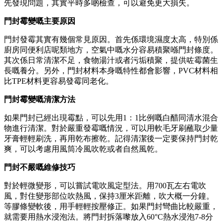
先發現問題，其實平時多啲檢查，可以避免更大損失。
門封霉變嘅主要原因
門封發霉其實有幾個常見原因。首先係環境濕度太高，特別係
廚房同便利店呢類地方，空氣中嘅水分容易積聚喺門封條度。
其次係日常清潔不足，食物湯汁或者污垢積聚，提供咗霉菌生
長嘅養分。另外，門封材料本身嘅特性都會影響，PVC材料相
比TPE材料更容易發霉同老化。
門封霉變嘅清潔方法
如果門封已經出現霉點，可以先用1：1比例嘅白醋同清水混合
物進行清潔。對於嚴重發霉嘅情況，可以用軟毛牙刷蘸取少量
牙膏輕輕刷洗，再用乾布擦乾。記得清潔後一定要保持門封乾
爽，可以考慮用風筒冷風吹乾或者自然風乾。
門封不嚴嘅維修技巧
對於輕微變形，可以嘗試電吹風定型法。用700瓦左右電吹
風，對住變形部位吹熱風，保持3厘米距離，吹大概一分鐘。
等膠條變軟後，用手輕輕按壓修正。如果門封彎曲比較嚴重，
就需要用熱水浸泡法。將門封拆落嚟放入60°C熱水浸泡7-8分