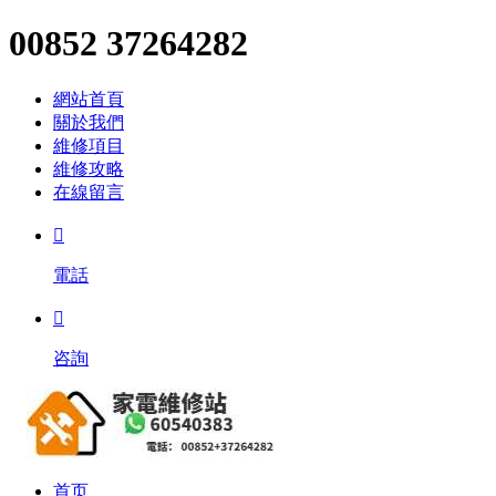
00852 37264282
網站首頁
關於我們
維修項目
維修攻略
在線留言

電話

咨詢
首页