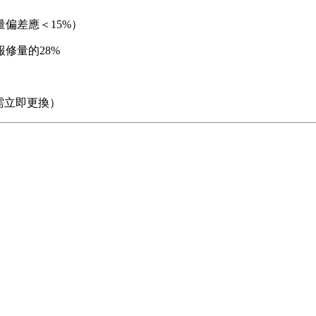
偏差應＜15%）
報修量的28%
需立即更換）
）