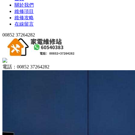
關於我們
維修項目
維修攻略
在線留言
00852 37264282
電話：00852 37264282