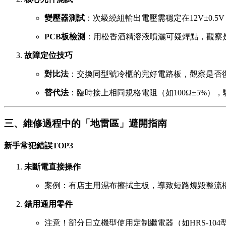
變壓器測試
：次級繞組輸出電壓需穩定在12V±0.5V
PCB板檢測
：用松香酒精溶液噴灑可疑焊點，觀察
故障定位技巧
對比法
：交換同型號冷櫃的完好電路板，觀察是否
替代法
：臨時接上相同規格電阻（如100Ω±5%）
三、維修過程中的「地雷區」避開指南
新手常犯錯誤TOP3
未斷電直接操作
案例：有店主用濕布擦拭主板，導致短路燒毀整流
錯用通用零件
注意！部分日立機型使用定制繼電器（如HRS-10