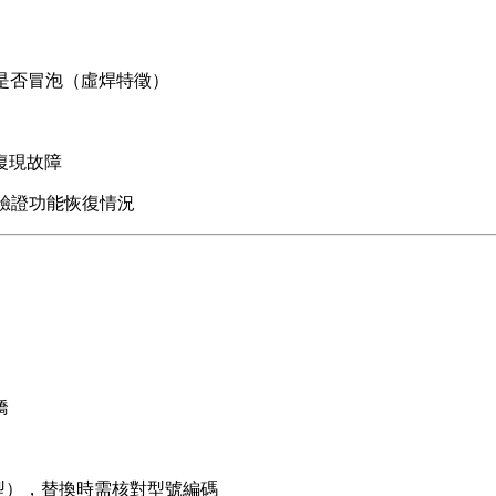
是否冒泡（虛焊特徵）
復現故障
，驗證功能恢復情況
橋
4型），替換時需核對型號編碼