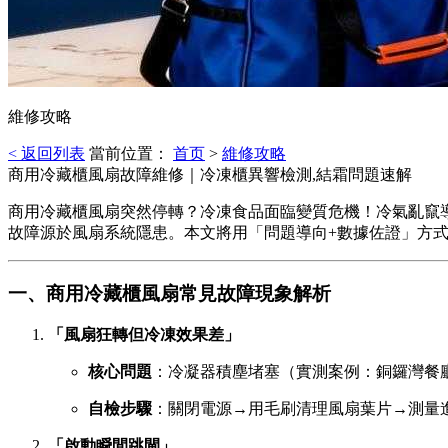
維修攻略
< 返回列表
當前位置：
首页
>
維修攻略
商用冷藏櫃風扇故障維修｜冷凍櫃異響檢測,結霜問題速解
商用冷藏櫃風扇突然停轉？冷凍食品面臨變質危機！冷氣亂竄
故障源於風扇系統隱患。本文將用「問題導向+數據佐證」方式
一、商用冷藏櫃風扇常見故障現象解析
「風扇狂轉但冷凍效果差」
核心問題
：冷凝器積塵堵塞（實測案例：銅鑼灣餐廳
自檢步驟
：關閉電源→用毛刷清理風扇葉片→測量
「啟動瞬間跳閘」