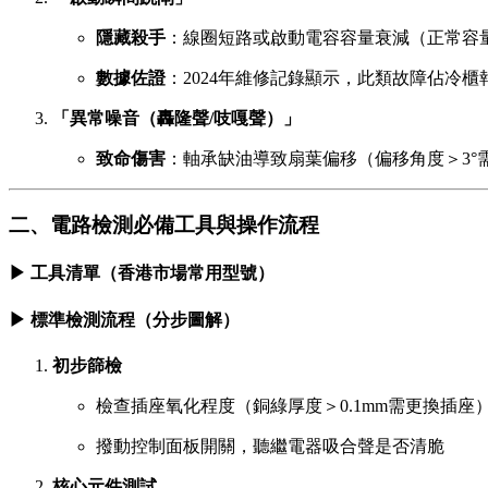
隱藏殺手
：線圈短路或啟動電容容量衰減（正常容量
數據佐證
：2024年維修記錄顯示，此類故障佔冷櫃
「異常噪音（轟隆聲/吱嘎聲）」
致命傷害
：軸承缺油導致扇葉偏移（偏移角度＞3°
二、電路檢測必備工具與操作流程
▶ 工具清單（香港市場常用型號）
▶ 標準檢測流程（分步圖解）
初步篩檢
檢查插座氧化程度（銅綠厚度＞0.1mm需更換插座
撥動控制面板開關，聽繼電器吸合聲是否清脆
核心元件測試