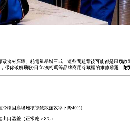
導致食材腐壞、耗電量暴增三成，這些問題背後可能都是風扇故
，帶你破解飛歌/日立/澳柯瑪等品牌商用冷藏櫃的維修難題，
附
冷櫃因塵埃堆積導致散熱效率下降40%）
進出口溫差（正常應＞8℃）