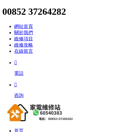
00852 37264282
網站首頁
關於我們
維修項目
維修攻略
在線留言

電話

咨詢
首页