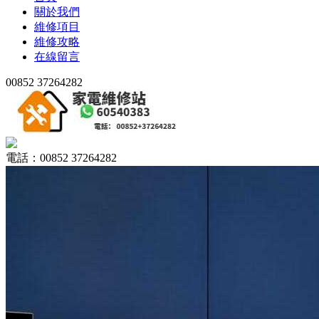
關於我們
維修項目
維修攻略
在線留言
00852 37264282
電話：00852 37264282