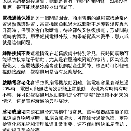
以試著調整溫控旋鈕，聽聽是否有"咔嗒"的開關聲，如果沒有
反應，很可能就是溫控器出問題了。
電機過熱保護
是另一個關鍵因素。商用雪櫃的風扇電機通常內
置過熱保護裝置，當電機因負載過大或潤滑不足導致溫度異常
升高時，保護器會自動斷電，待冷卻後又恢復供電，形成間歇
運轉的循環。用手輕觸電機外殼，如果感覺異常燙手，那八成
就是這個問題。
線路接觸不良
這種情況在老舊設備中特別常見。長時間震動可
能導致接線端子鬆動，尤其是在壓縮機附近的線路，因為溫度
變化大，金屬熱脹冷縮會使接觸點產生間隙。檢查時可以輕輕
搖動接線頭，觀察風扇是否有反應變化。
啟動電容老化
會導致風扇電機啟動困難。當電容容量衰減超過
20%時，電機可能無法每次都能正常啟動，表現為有時轉有時
不轉。你可以觀察風扇啟動瞬間是否有"嗡嗡"聲但轉不起來的
情況，這是電容衰減的典型症狀。
冰堵或臟堵
問題在風冷式雪櫃中很常見。當蒸發器結霜過多或
風道被異物堵塞時，風扇負載增大，可能觸發過流保護。定期
檢查化霜系統和清理風道非常重要，這不僅能解決風扇問題，
還能提升製冷效率。