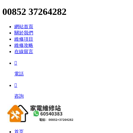
00852 37264282
網站首頁
關於我們
維修項目
維修攻略
在線留言

電話

咨詢
首页