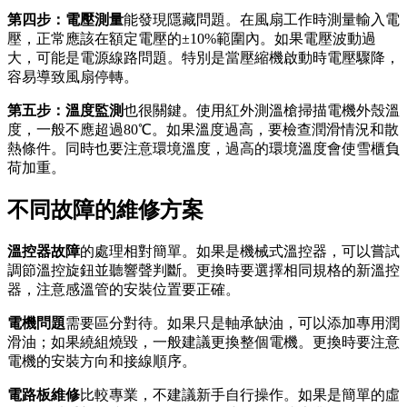
第四步：電壓測量
能發現隱藏問題。在風扇工作時測量輸入電
壓，正常應該在額定電壓的±10%範圍內。如果電壓波動過
大，可能是電源線路問題。特別是當壓縮機啟動時電壓驟降，
容易導致風扇停轉。
第五步：溫度監測
也很關鍵。使用紅外測溫槍掃描電機外殼溫
度，一般不應超過80℃。如果溫度過高，要檢查潤滑情況和散
熱條件。同時也要注意環境溫度，過高的環境溫度會使雪櫃負
荷加重。
不同故障的維修方案
溫控器故障
的處理相對簡單。如果是機械式溫控器，可以嘗試
調節溫控旋鈕並聽響聲判斷。更換時要選擇相同規格的新溫控
器，注意感溫管的安裝位置要正確。
電機問題
需要區分對待。如果只是軸承缺油，可以添加專用潤
滑油；如果繞組燒毀，一般建議更換整個電機。更換時要注意
電機的安裝方向和接線順序。
電路板維修
比較專業，不建議新手自行操作。如果是簡單的虛