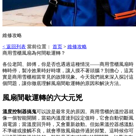
維修攻略
< 返回列表
當前位置：
首页
>
維修攻略
商用雪櫃風扇為何間歇運轉？
各位老闆、師傅，你是否也遇過這種情況——商用雪櫃風扇時
轉時停，製冷效果時好時壞，讓人摸不著頭腦？別擔心，這其
實是商用雪櫃相當常見的故障現象。今天我們就來深入探討這
個問題，讓你徹底理解風扇間歇運轉的原因和解決方法。
風扇間歇運轉的六大元兇
溫度控制器搞鬼
可以說是最常見的原因。商用雪櫃的溫控器就
像一個智能開關，當箱內溫度達到設定值時，它會自動切斷風
扇電源；當溫度回升時，又會重新啟動。但如果溫控器感溫點
不準確或接觸不良，就會導致風扇啟停過於頻繁。這時候你可