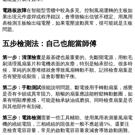
電路板故障
在智能型雪櫃中較為多見。控制風扇運轉的主板如
果出現元件虛焊或程序錯誤，會導致輸出信號不穩定。用萬用
表檢測主板輸出端電壓，如果電壓波動異常，很可能就是主板
問題。
五步檢測法：自己也能當師傅
第一步：清潔檢查
是最基礎也最重要的。先斷開電源，用軟毛
刷清理風扇葉片和電機表面的灰塵，特別是軸承部位。很多時
候，單純的灰塵堆積就會導致風扇轉動不順。記得檢查扇葉是
否有變形或裂痕，這會影響動平衡。
第二步：手動測試
很能說明問題。斷電後用手轉動扇葉，感覺
是否有卡頓或異常阻力。順暢的扇葉應該能輕鬆轉動數圈，如
果有明顯摩擦感，可能是軸承缺油或磨損。同時檢查扇葉是否
與其他部件有刮碰。
第三步：電路檢測
需要一些工具輔助。使用萬用表測量風扇電
機的繞組電阻，三相繞組的阻值差一般不應超過5%。還要注
意檢查電容容量，常見的啟動電容容量衰減會導致啟動困難。