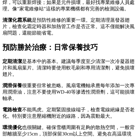
焊，可以重新焊接；如果是元件損壞，最好找專業維修人員處
理。像"家電維修站"這樣的專業機構都有完善的檢測設備。
清潔化霜系統
是預防性維修的重要一環。定期清理蒸發器翅
片，檢查化霜定時器和加熱管工作是否正常。這不僅能解決風
扇問題，還能節能省電。
預防勝於治療：日常保養技巧
定期清潔
是基本中的基本。建議每季度至少清潔一次冷凝器翅
片和風扇葉片。清潔時要使用軟毛刷和專用清潔劑，避免損壞
翅片。
潤滑保養
很重要但常被忽略。風扇電機軸承應每年添加一次專
用潤滑油，注意不要使用WD-40等滲透性潤滑劑，這可能損壞
軸承。
電路檢查
不能馬虎。定期緊固接線端子，檢查電線絕緣是否老
化。特別要注意壓縮機附近的線路，因為震動最大。
環境優化
也很關鍵。確保雪櫃周圍有足夠的散熱空間，一般背
部離牆至少15cm，頂部保留30cm以上空間。避免在高温環境