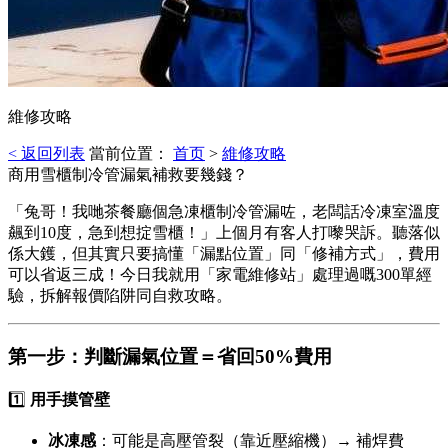
維修攻略
< 返回列表
當前位置：
首页
>
維修攻略
商用雪櫃制冷管漏氣補救要幾錢？
「兔哥！我哋茶餐廳個急凍櫃制冷管漏咗，老闆話冷凍室溫度
飆到10度，急到想掟雪櫃！」上個月有客人打嚟哭訴。聽落似
係大鑊，但其實只要搞懂「漏點位置」同「修補方式」，費用
可以省返三成！今日我就用「家電維修站」處理過嘅300單經
驗，拆解報價陷阱同自救攻略。
第一步：判斷漏氣位置＝省回50%費用
1️⃣
用手摸管壁
冰凍感
：可能是高壓管裂（靠近壓縮機）→ 補焊費