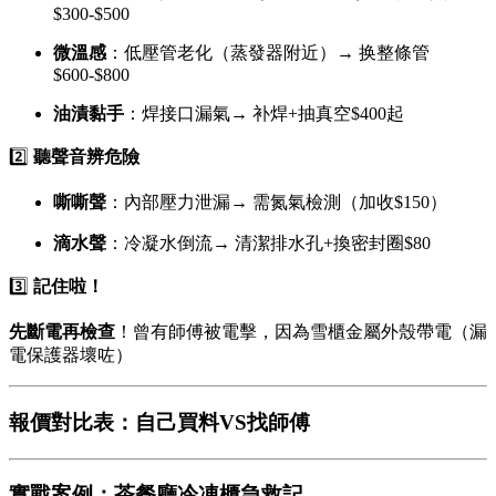
$300-$500
微溫感
：低壓管老化（蒸發器附近）→ 换整條管
$600-$800
油漬黏手
：焊接口漏氣→ 补焊+抽真空$400起
2️⃣
聽聲音辨危險
嘶嘶聲
：內部壓力泄漏→ 需氮氣檢測（加收$150）
滴水聲
：冷凝水倒流→ 清潔排水孔+換密封圈$80
3️⃣
記住啦！
先斷電再檢查
！曾有師傅被電擊，因為雪櫃金屬外殼帶電（漏
電保護器壞咗）
報價對比表：自己買料VS找師傅
實戰案例：茶餐廳冷凍櫃急救記