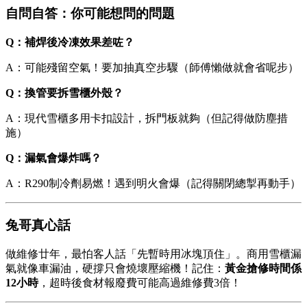
自問自答：你可能想問的問題
Q：補焊後冷凍效果差咗？
A：可能殘留空氣！要加抽真空步驟（師傅懶做就會省呢步）
Q：換管要拆雪櫃外殼？
A：現代雪櫃多用卡扣設計，拆門板就夠（但記得做防塵措
施）
Q：漏氣會爆炸嗎？
A：R290制冷劑易燃！遇到明火會爆（記得關閉總掣再動手）
兔哥真心話
做維修廿年，最怕客人話「先暫時用冰塊頂住」。商用雪櫃漏
氣就像車漏油，硬撐只會燒壞壓縮機！記住：
黃金搶修時間係
12小時
，超時後食材報廢費可能高過維修費3倍！