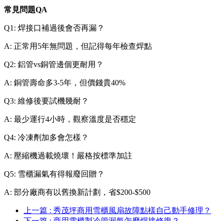
常見問題QA
Q1: 焊接口補過後會否再漏？
A: 正常用5年無問題，但記得每年檢查焊點
Q2: 鋁管vs銅管邊個更耐用？
A: 銅管壽命多3-5年，但價錢貴40%
Q3: 維修後要試機幾耐？
A: 最少運行4小時，觀察溫度是否穩定
Q4: 冷凍劑加多會怎樣？
A: 壓縮機過載燒壞！嚴格按標準加註
Q5: 雪櫃漏氣有得報廢回贈？
A: 部分廠商有以舊換新計劃，省$200-$500
上一篇 : 秀茂坪商用雪櫃風扇故障點樣自己動手修理？
下一篇 : 商用雪櫃製冷管漏氣怎麼焊接修復？