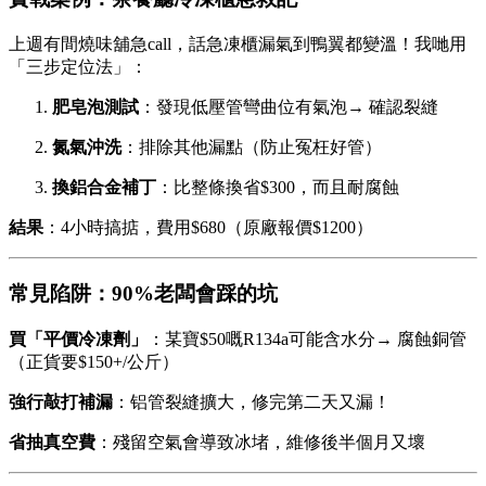
上週有間燒味舖急call，話急凍櫃漏氣到鴨翼都變溫！我哋用
「三步定位法」：
肥皂泡測試
：發現低壓管彎曲位有氣泡→ 確認裂縫
氮氣沖洗
：排除其他漏點（防止冤枉好管）
換鋁合金補丁
：比整條換省$300，而且耐腐蝕
結果
：4小時搞掂，費用$680（原廠報價$1200）
常見陷阱：90%老闆會踩的坑
買「平價冷凍劑」
：某寶$50嘅R134a可能含水分→ 腐蝕銅管
（正貨要$150+/公斤）
強行敲打補漏
：铝管裂縫擴大，修完第二天又漏！
省抽真空費
：殘留空氣會導致冰堵，維修後半個月又壞