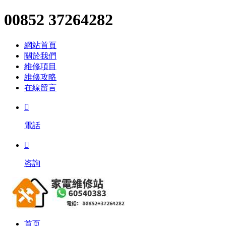
00852 37264282
網站首頁
關於我們
維修項目
維修攻略
在線留言

電話

咨詢
首页