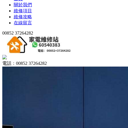
關於我們
維修項目
維修攻略
在線留言
00852 37264282
電話：00852 37264282