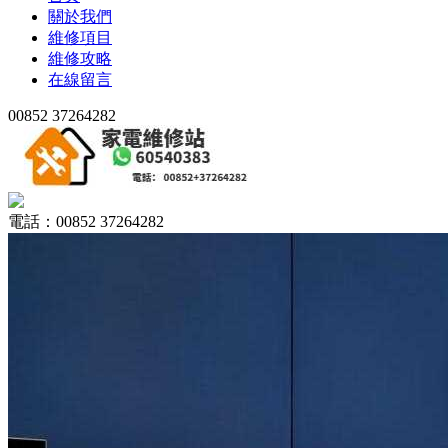
關於我們
維修項目
維修攻略
在線留言
00852 37264282
電話：00852 37264282