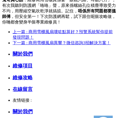
有次我聽到防護網「咯咯」聲，原來係螺絲孔位積塵導致受力
不均，用壓縮空氣吹乾淨就搞掂。記住，
唔係所有問題都要搵
師傅
，但安全第一！下次防護網再鬆，試下跟住呢個攻略做，
你哋都會變身半個專業維修員！
上一篇 : 商用雪櫃風扇壞咗點算好？預警系統幫你提前
發現問題！
下一篇 : 商用雪櫃風扇異響？微信咨詢3招解決方案！
關於我們
維修項目
維修攻略
在線留言
友情链接 :
關於我們