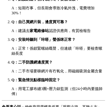
A：短期冇事，但長期會導致冷氣外洩，電費增加
30%！
Q：自己買網片裝，邊度買可靠？
A：建議去
家電維修站
認證供應商，有質檢報告
Q：安裝時聽到「咔嗒」聲係咪正常？
A：正常！係鎖緊螺絲嘅聲，但連續「咔嗒」要檢查螺
絲長度
Q：二手防護網邊度買？
A：二手市場要睇網片有冇氧化，用磁鐵吸測金屬含量
Q：緊急情況點樣臨時固定？
A：用電工膠布纏3圈+壓力錶監測（但24小時內要搵師
傅）
兔哥真心話
：維修商用雪櫃真係要「眼觀六路、耳聽八方」，