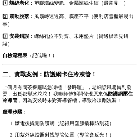
1️⃣
螺絲老化
：塑膠螺絲變脆、金屬螺絲生鏽（最常見！）
2️⃣
震動脫落
：風扇轉速過高、底座不平（便利店雪櫃最易出
事）
3️⃣
安裝錯誤
：螺絲孔位不對齊、未用墊片（街邊檔常見錯
誤）
自檢流程表
（記低啦！）
二、實戰案例：防護網卡住冷凍管！
上個月有間茶餐廳嘅急凍櫃「發吽哣」，老細話風扇轉到發
燙，出貨都變冰坨坨！️ 我哋師傅拆開發現原來係
防護網壓住
冷凍管
，因為安裝時未對齊導管槽，導致冷凍劑洩漏！
處理步驟
：
斷電後撬開防護網（記得用塑膠撬棒防刮花）
用紫外線燈照射找導管位置（導管會反光！）