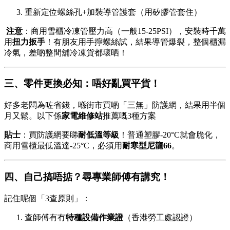
重新定位螺絲孔+加裝導管護套（用矽膠管套住）
️ 注意
：商用雪櫃冷凍管壓力高（一般15-25PSI），安裝時千萬
用
扭力扳手
！有朋友用手擰螺絲試，結果導管爆裂，整個櫃漏
冷氣，差啲整間舖冷凍貨都壞晒！
三、零件更換必知：唔好亂買平貨！
好多老闆為咗省錢，喺街市買啲「三無」防護網，結果用半個
月又鬆。以下係
家電維修站
推薦嘅3種方案
貼士
：買防護網要睇
耐低溫等級
！普通塑膠-20°C就會脆化，
商用雪櫃最低溫達-25°C，必須用
耐寒型尼龍66
。
四、自己搞唔掂？尋專業師傅有講究！
記住呢個「3查原則」：
查師傅有冇
特種設備作業證
（香港勞工處認證）