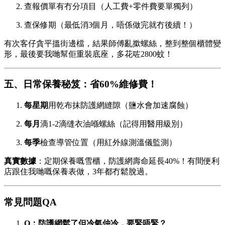
查報價單有冇分項目（人工費+零件費要單獨列）
查保修期（最低消3個月，唔係做完就冇後續！）
有次客仔貪平搵街邊檔，結果師傅亂撳螺絲，整到整個櫃體變
形，最後要我哋幫佢重裝底座，多花咗2800蚊！
五、日常保養秘笈：省60%維修費！
每星期
用乾布抹防護網縫隙（鹽水會加速腐蝕）
每月
滴1-2滴缝衣油喺螺絲（記得用醫用級別）
每季
檢查導管位置（用紅外線測溫儀監測）
真實數據
：定期保養嘅雪櫃，防護網壽命延長40%！有間便利
店跟住我哋嘅保養表做，3年都冇鬆脫過。
常見問題QA
Q：防護網鬆了但冷氣仲冷，要緊唔緊？