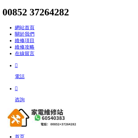
00852 37264282
網站首頁
關於我們
維修項目
維修攻略
在線留言

電話

咨詢
首页