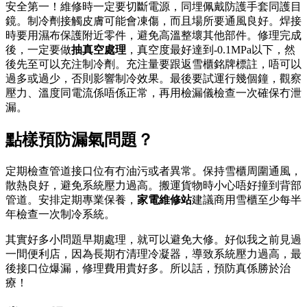
安全第一！維修時一定要切斷電源，同埋佩戴防護手套同護目
鏡。制冷劑接觸皮膚可能會凍傷，而且場所要通風良好。焊接
時要用濕布保護附近零件，避免高溫整壞其他部件。修理完成
後，一定要做
抽真空處理
，真空度最好達到-0.1MPa以下，然
後先至可以充注制冷劑。充注量要跟返雪櫃銘牌標註，唔可以
過多或過少，否則影響制冷效果。最後要試運行幾個鐘，觀察
壓力、溫度同電流係唔係正常，再用檢漏儀檢查一次確保冇泄
漏。
點樣預防漏氣問題？
定期檢查管道接口位有冇油污或者異常。保持雪櫃周圍通風，
散熱良好，避免系統壓力過高。搬運貨物時小心唔好撞到背部
管道。安排定期專業保養，
家電維修站
建議商用雪櫃至少每半
年檢查一次制冷系統。
其實好多小問題早期處理，就可以避免大修。好似我之前見過
一間便利店，因為長期冇清理冷凝器，導致系統壓力過高，最
後接口位爆漏，修理費用貴好多。所以話，預防真係勝於治
療！