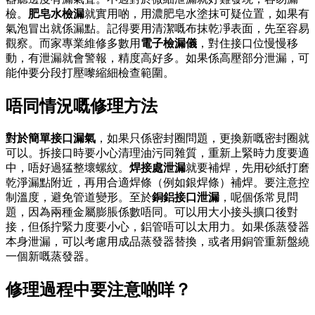
檢。
肥皂水檢漏
就實用啲，用濃肥皂水塗抹可疑位置，如果有
氣泡冒出就係漏點。記得要用清潔嘅布抹乾凈表面，先至容易
觀察。而家專業維修多數用
電子檢漏儀
，對住接口位慢慢移
動，有泄漏就會警報，精度高好多。如果係高壓部分泄漏，可
能仲要分段打壓嚟縮細檢查範圍。
唔同情況嘅修理方法
對於簡單接口漏氣
，如果只係密封圈問題，更換新嘅密封圈就
可以。拆接口時要小心清理油污同雜質，重新上緊時力度要適
中，唔好過猛整壞螺紋。
焊接處泄漏
就要補焊，先用砂紙打磨
乾淨漏點附近，再用合適焊條（例如銀焊條）補焊。要注意控
制溫度，避免管道變形。至於
銅鋁接口泄漏
，呢個係常見問
題，因為兩種金屬膨脹係數唔同。可以用大小接头擴口後對
接，但係拧緊力度要小心，鋁管唔可以太用力。如果係蒸發器
本身泄漏，可以考慮用成品蒸發器替換，或者用銅管重新盤繞
一個新嘅蒸發器。
修理過程中要注意啲咩？