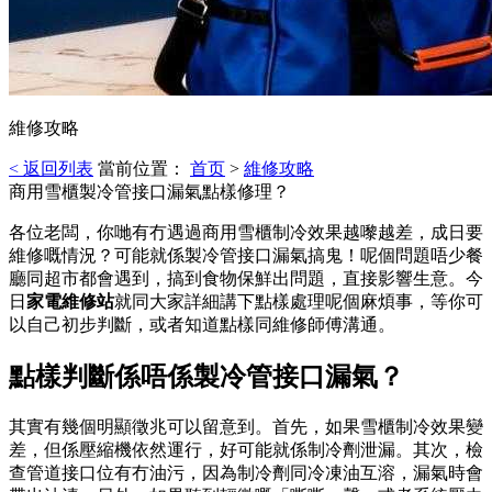
維修攻略
< 返回列表
當前位置：
首页
>
維修攻略
商用雪櫃製冷管接口漏氣點樣修理？
各位老闆，你哋有冇遇過商用雪櫃制冷效果越嚟越差，成日要
維修嘅情況？可能就係製冷管接口漏氣搞鬼！呢個問題唔少餐
廳同超市都會遇到，搞到食物保鮮出問題，直接影響生意。今
日
家電維修站
就同大家詳細講下點樣處理呢個麻煩事，等你可
以自己初步判斷，或者知道點樣同維修師傅溝通。
點樣判斷係唔係製冷管接口漏氣？
其實有幾個明顯徵兆可以留意到。首先，如果雪櫃制冷效果變
差，但係壓縮機依然運行，好可能就係制冷劑泄漏。其次，檢
查管道接口位有冇油污，因為制冷劑同冷凍油互溶，漏氣時會