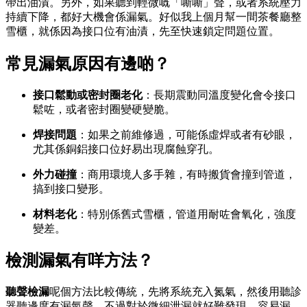
帶出油漬。另外，如果聽到輕微嘅「嘶嘶」聲，或者系統壓力
持續下降，都好大機會係漏氣。好似我上個月幫一間茶餐廳整
雪櫃，就係因為接口位有油漬，先至快速鎖定問題位置。
常見漏氣原因有邊啲？
接口鬆動或密封圈老化
：長期震動同溫度變化會令接口
鬆咗，或者密封圈變硬變脆。
焊接問題
：如果之前維修過，可能係虛焊或者有砂眼，
尤其係銅鋁接口位好易出現腐蝕穿孔。
外力碰撞
：商用環境人多手雜，有時搬貨會撞到管道，
搞到接口變形。
材料老化
：特別係舊式雪櫃，管道用耐咗會氧化，強度
變差。
檢測漏氣有咩方法？
聽聲檢漏
呢個方法比較傳統，先將系統充入氮氣，然後用聽診
器聽邊度有漏氣聲。不過對於微細泄漏就好難發現，容易漏