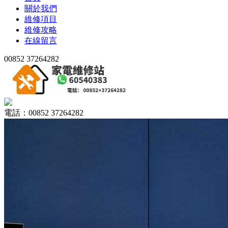
關於我們
維修項目
維修攻略
在線留言
00852 37264282
電話：00852 37264282