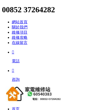
00852 37264282
網站首頁
關於我們
維修項目
維修攻略
在線留言

電話

咨詢
首页