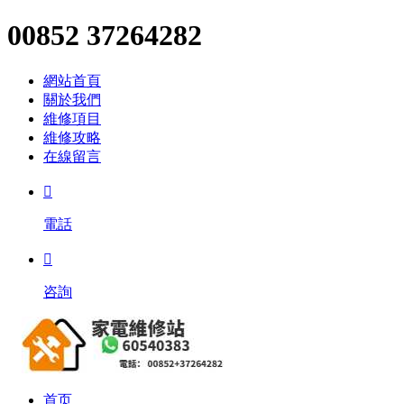
00852 37264282
網站首頁
關於我們
維修項目
維修攻略
在線留言

電話

咨詢
首页