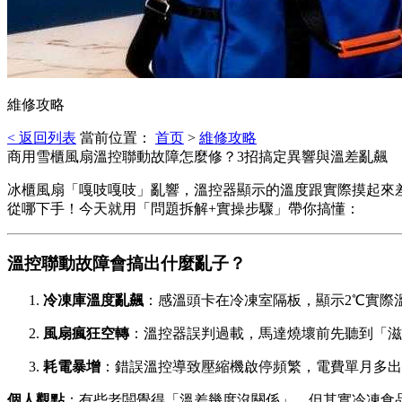
維修攻略
< 返回列表
當前位置：
首页
>
維修攻略
商用雪櫃風扇溫控聯動故障怎麼修？3招搞定異響與溫差亂飆
冰櫃風扇「嘎吱嘎吱」亂響，溫控器顯示的溫度跟實際摸起來
從哪下手！今天就用「問題拆解+實操步驟」帶你搞懂：
溫控聯動故障會搞出什麼亂子？️
冷凍庫溫度亂飆
：感溫頭卡在冷凍室隔板，顯示2℃實際
風扇瘋狂空轉
：溫控器誤判過載，馬達燒壞前先聽到「滋
耗電暴增
：錯誤溫控導致壓縮機啟停頻繁，電費單月多出3
個人觀點
：有些老闆覺得「溫差幾度沒關係」，但其實冷凍食