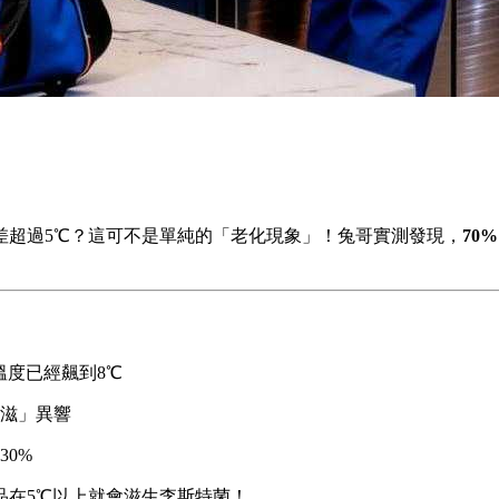
差超過5℃？這可不是單純的「老化現象」！兔哥實測發現，
70
溫度已經飆到8℃
滋」異響
0%
品在5℃以上就會滋生李斯特菌！