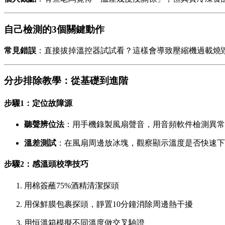
自己檢測的3個關鍵動作
常見錯誤
：直接拔掉溫控器試試看？這樣會導致壓縮機過載燒
分步排除教學：從基礎到進階
步驟1：定位故障源
聽聲辨位法
：用手機錄製風扇聲音，用音頻軟件檢測異常頻
溫差測試
：在風扇周邊放冰塊，觀察顯示溫度是否快速下
步驟2：感溫頭校準技巧
用棉簽蘸75%酒精清潔探頭
用保鮮膜包裹探頭，靜置10分鐘消除周邊熱干擾
用恒溫箱模擬不同溫度做交叉驗證