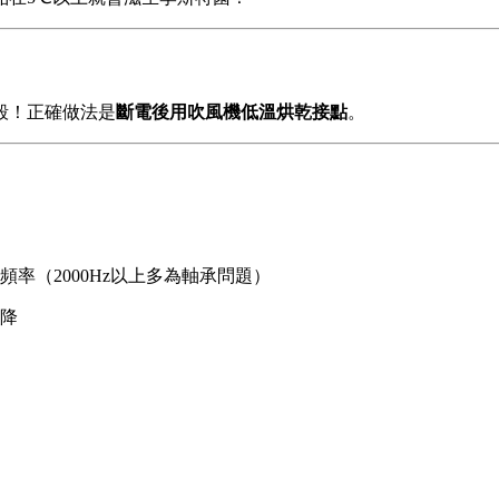
毀！正確做法是
斷電後用吹風機低溫烘乾接點
。
率（2000Hz以上多為軸承問題）
降