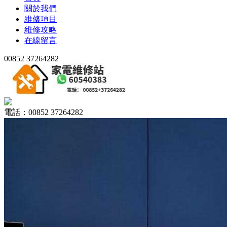
關於我們
維修項目
維修攻略
在線留言
00852 37264282
電話：00852 37264282