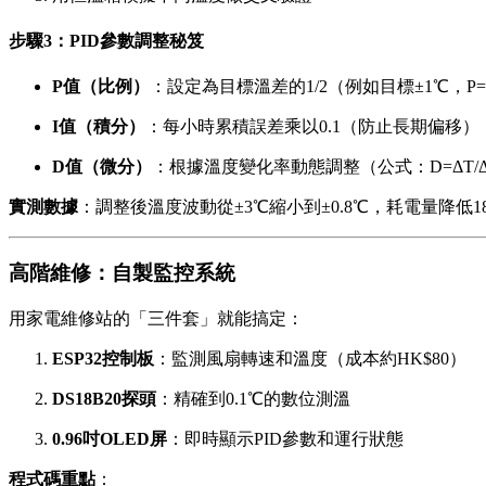
步驟3：PID參數調整秘笈
P值（比例）
：設定為目標溫差的1/2（例如目標±1℃，P=0
I值（積分）
：每小時累積誤差乘以0.1（防止長期偏移）
D值（微分）
：根據溫度變化率動態調整（公式：D=ΔT/Δt
實測數據
：調整後溫度波動從±3℃縮小到±0.8℃，耗電量降低1
高階維修：自製監控系統
用家電維修站的「三件套」就能搞定：
ESP32控制板
：監測風扇轉速和溫度（成本約HK$80）
DS18B20探頭
：精確到0.1℃的數位測溫
0.96吋OLED屏
：即時顯示PID參數和運行狀態
程式碼重點
：