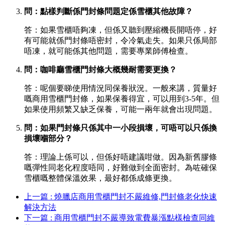
問：點樣判斷係門封條問題定係雪櫃其他故障？
答：如果雪櫃唔夠凍，但係又聽到壓縮機長開唔停，好
有可能就係門封條唔密封，令冷氣走失。如果只係局部
唔凍，就可能係其他問題，需要專業師傅檢查。
問：咖啡廳雪櫃門封條大概幾耐需要更換？
答：呢個要睇使用情況同保養狀況。一般來講，質量好
嘅商用雪櫃門封條，如果保養得宜，可以用到3-5年。但
如果使用頻繁又缺乏保養，可能一兩年就會出現問題。
問：如果門封條只係其中一小段損壞，可唔可以只係換
損壞嗰部分？
答：理論上係可以，但係好唔建議咁做。因為新舊膠條
嘅彈性同老化程度唔同，好難做到全面密封。為咗確保
雪櫃嘅整體保溫效果，最好都係成條更換。
上一篇 : 燒臘店商用雪櫃門封不嚴維修,門封條老化快速
解決方法
下一篇 : 商用雪櫃門封不嚴導致電費暴漲點樣檢查同維