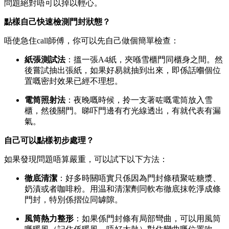
問題絕對唔可以掉以輕心。
點樣自己快速檢測門封狀態？
唔使急住call師傅，你可以先自己做個簡單檢查：
紙張測試法
：搵一張A4紙，夾喺雪櫃門同櫃身之間。然
後嘗試抽出張紙，如果好易就抽到出來，即係話嗰個位
置嘅密封效果已經不理想。
電筒照射法
：夜晚嘅時候，拎一支著咗嘅電筒放入雪
櫃，然後關門。睇吓門邊有冇光線透出，有就代表有漏
氣。
自己可以點樣初步處理？
如果發現問題唔算嚴重，可以試下以下方法：
徹底清潔
：好多時關唔實只係因為門封條積聚咗糖漿、
奶漬或者咖啡粉。用温和清潔劑同軟布徹底抹乾淨成條
門封，特別係摺位同罅隙。
風筒熱力整形
：如果係門封條有局部彎曲，可以用風筒