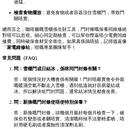
過猛。
檢查食物擺放
：避免食物或者容器頂住雪櫃門，導致門
關唔實。
總而言之，咖啡廳嘅雪櫃係生財工具，門封條嘅保養同維修絕
對唔可以忽視。細心同定期檢查，可以幫你慳返唔少電費同維
修費，同時確保食材安全衛生。如果真係搞唔掂，記得搵返像
「
家電維修站
」咁嘅專業團隊幫手！
常見問題（FAQ）
問：雪櫃門成日結冰，係咪同門封條有關？
答：呢個情況好大機會係有關㗎！門封唔嚴實會令外面
嘅暖濕空氣不斷走入雪櫃，遇到低溫就好容易凝結成
冰。所以解決咗門封問題，通常結冰情況都會改善。
問：新換嘅門封條使唔使特別保養？
答：新換嘅門封條，頭幾個月最好每個月檢查一下，確
保佢冇變形或者黐唔實。清潔嘅時候手法要輕柔啲，唔
好用硬毛刷或者腐蝕性清潔劑去刷。