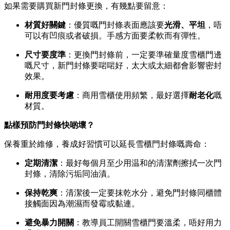
如果需要購買新門封條更換，有幾點要留意：
材質好關鍵
：優質嘅門封條表面應該要
光滑、平坦
，唔
可以有凹痕或者破損。手感方面要柔軟而有彈性。
尺寸要度準
：更換門封條前，一定要準確量度雪櫃門邊
嘅尺寸，新門封條要啱啱好，太大或太細都會影響密封
效果。
耐用度要考慮
：商用雪櫃使用頻繁，最好選擇
耐老化
嘅
材質。
點樣預防門封條快啲壞？
保養重於維修，養成好習慣可以延長雪櫃門封條嘅壽命：
定期清潔
：最好每個月至少用温和的清潔劑擦拭一次門
封條，清除污垢同油漬。
保持乾爽
：清潔後一定要抹乾水分，避免門封條同櫃體
接觸面因為潮濕而發霉或黏連。
避免暴力開關
：教導員工開關雪櫃門要溫柔，唔好用力