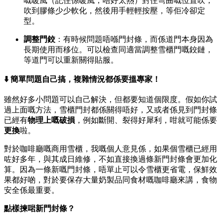
嘅暖風（記住係暖風，唔好太熱）對住彎曲嘅位置吹，
吹到膠條少少軟化，然後用手輕輕按壓，等佢冷卻定
型。
調整門鉸
：有時候問題唔喺門封條，而係道門本身因為
長期使用而移位。可以檢查同適當調整雪櫃門嘅鉸鏈，
等道門可以重新關得貼服。
⬇️ 簡單問題自己搞，複雜情況都係要搵專家！
雖然好多小問題可以自己解決，但都要知道個限度。假如你試
過上面嘅方法，雪櫃門封都係關得唔好，又或者係見到門封條
已經有
物理上嘅破損
，例如斷開、裂得好犀利，咁就可能係要
更換
啦。
對於咖啡廳嘅商用雪櫃，我嘅個人意見係，如果個雪櫃已經用
咗好多年，與其成日維修，不如直接換過條新門封條會更加化
算。因為一條新嘅門封條，唔單止可以令雪櫃更省電，保鮮效
果都好啲，對於要保存大量奶製品同食材嘅咖啡廳來講，食物
安全係最重要。
點樣揀啱新門封條？