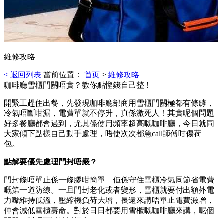
維修攻略
< 返回列表
當前位置：
首页
>
維修攻略
咖啡廳雪櫃門關唔實？教你點慳錢自己整！
開緊工趕住出餐，先發現咖啡廳部商用雪櫃門關極都有條罅，
冷氣唔斷咁漏，電費單就不停升，真係激死人！其實呢個問題
好多餐廳都會遇到，尤其係使用頻率超高嘅咖啡廳，今日就同
大家傾下點樣自己動手處理，唔使次次都急call師傅咁傷荷
包。
點解要優先處理門封唔嚴？
門封條唔單止係一條膠咁簡單，佢係守住雪櫃冷氣同節省電費
嘅第一道防線。一旦門封老化或者變形，雪櫃就要付出額外電
力嚟維持低溫，壓縮機負荷大增，長遠來講唔單止電費激增，
仲會減低雪櫃壽命。對於日日都要用雪櫃嘅咖啡廳來講，呢個