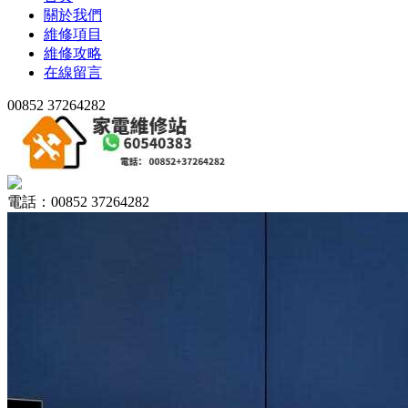
關於我們
維修項目
維修攻略
在線留言
00852 37264282
電話：00852 37264282