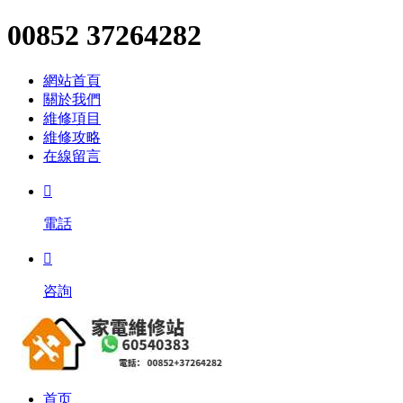
00852 37264282
網站首頁
關於我們
維修項目
維修攻略
在線留言

電話

咨詢
首页