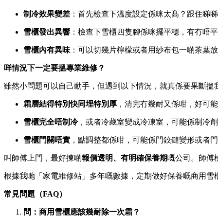
制冷效果變差
：首先檢查下溫度設定係咪太髙？跟住睇睇
雪櫃發出異響
：檢查下雪櫃四隻腳係咪擺平穩，有冇唔平
雪櫃內有異味
：可以切幾片檸檬或者用紗布包一啲茶葉放
咩情況下一定要搵專業維修？
雖然小問題可以自己動手，但遇到以下情況，就真係要果斷搵
霜層結得特別快同埋特別厚
，清完冇幾耐又係咁，好可
雪櫃完全唔制冷
，或者冷藏室變成冷凍室，可能係制冷劑
雪櫃門關唔實
，點調整都係咁，可能係門鉸鏈變形或者門
叫師傅上門，最好揀啲
報價透明、有明確保養期
嘅公司。師傅
根據我哋「家電維修站」多年嘅數據，定期做好保養嘅商用雪櫃
常見問題（FAQ）
問：商用雪櫃應該幾耐除一次霜？