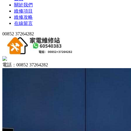
關於我們
維修項目
維修攻略
在線留言
00852 37264282
電話：00852 37264282