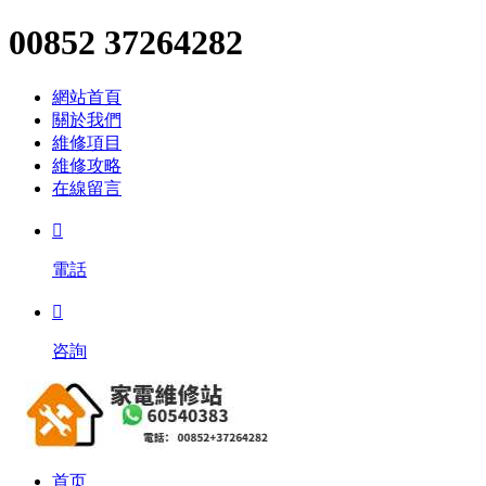
00852 37264282
網站首頁
關於我們
維修項目
維修攻略
在線留言

電話

咨詢
首页