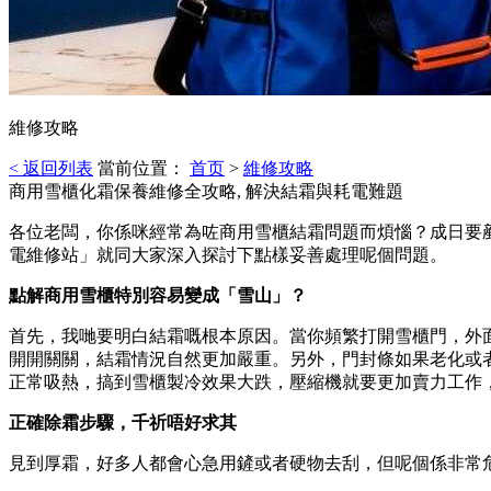
維修攻略
< 返回列表
當前位置：
首页
>
維修攻略
商用雪櫃化霜保養維修全攻略, 解決結霜與耗電難題
各位老闆，你係咪經常為咗商用雪櫃結霜問題而煩惱？成日要
電維修站」就同大家深入探討下點樣妥善處理呢個問題。
點解商用雪櫃特別容易變成「雪山」？
首先，我哋要明白結霜嘅根本原因。當你頻繁打開雪櫃門，外
開開關關，結霜情況自然更加嚴重。另外，門封條如果老化或
正常吸熱，搞到雪櫃製冷效果大跌，壓縮機就要更加賣力工作
正確除霜步驟，千祈唔好求其
見到厚霜，好多人都會心急用鏟或者硬物去刮，但呢個係非常