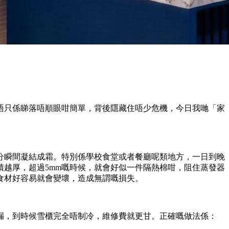
唔只係睇落唔順眼咁簡單，背後隱藏住唔少危機，今日我哋「家
分瞬間凝結成霜。特別係學校食堂或者餐廳呢類地方，一日到晚
越厚，超過5mm嘅時候，就會好似一件隔熱棉咁，阻住蒸發器
食材好容易就會變壞，造成無謂嘅損失。
漏，到時候雪櫃完全唔制冷，維修費就更甘。正確嘅做法係：