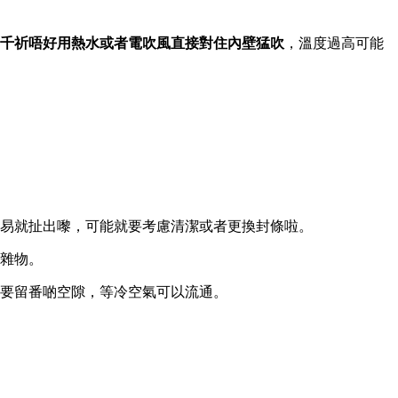
千祈唔好用熱水或者電吹風直接對住內壁猛吹
，溫度過高可能
易就扯出嚟，可能就要考慮清潔或者更換封條啦。
滿雜物。
要留番啲空隙，等冷空氣可以流通。