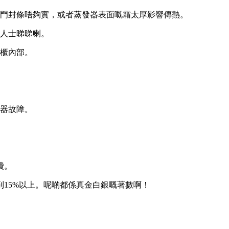
係門封條唔夠實，或者蒸發器表面嘅霜太厚影響傳熱。
人士睇睇喇。
櫃內部。
器故障。
費。
15%以上。呢啲都係真金白銀嘅著數啊！