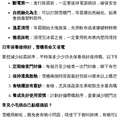
斷電第一
：進行除霜前，一定要拔掉電源插頭，確保安全
自然融化為主
：可以打開雪櫃門，等霜層自然融化。如果
會損傷塑料部件。
溫柔清理
：等霜開始大塊脫落，先用軟布或者膠鏟輕輕將
徹底抹乾
：清理完冰霜之後，一定要用乾布將內壁同埋排
日常保養做得好，雪櫃長命又省電
要想減少結霜頻率，平時落多少少功夫保養係好值得嘅。以下
定期檢查門封條
：每個月至少檢查一次門封條，睇下有冇
保持通風散熱
：雪櫃兩側同背面最好預留10厘米以上嘅
食物擺放有竅妙
：食物，尤其係蔬菜生果呢類含水量高嘅
養成良好使用習慣
：計劃好攞嘢嘅順序，盡量減少開門次
常見小毛病自己點樣搞掂？
雪櫃用耐咗，難免會有啲小問題，唔使下下都叫師傅，有啲可