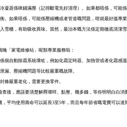
冷凝器係咪鋪滿塵（記得斷電先好清理）。如果都唔係，可能
衡。如果唔係，可能係壓縮機或者管道嘅問題，咁就最好搵專業
入雪櫃，有助吸收異味。當然，最治本嘅方法係定期徹底清潔雪
我哋「家電維修站」呢類專業服務啦：
能係個自動除霜系統壞咗，例如化霜定時器、加熱管或者化霜感溫
泄漏、壓縮機問題等比較嚴重嘅故障。
封條嚴重老化，需要更換零件。
檢查後，應該要清楚解釋壞咩、點整、幾多錢，等你明明白白消
，平均使用壽命可以延長3至5年，而且每年節省嘅電費可以達到