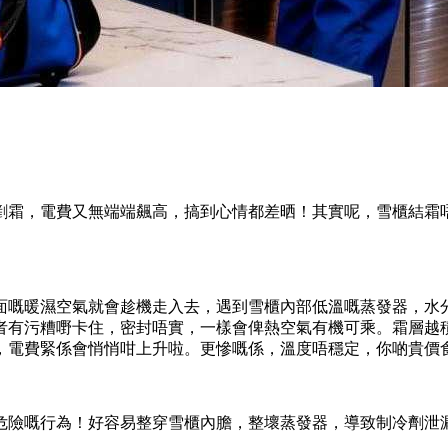
剷霜，電費又無端端飆高，搞到心情都差晒！其實呢，雪櫃結霜
面嘅暖濕空氣就會趁機走入去，遇到雪櫃內部低溫嘅蒸發器，水
者有污糟嘢卡住，密封唔實，一樣會俾熱空氣有機可乘。霜層越積
，電費緊係會悄悄咁上升啦。更慘嘅係，溫度唔穩定，你啲貴價
危險嘅行為！好容易整穿雪櫃內膽，整壞蒸發器，導致制冷劑泄