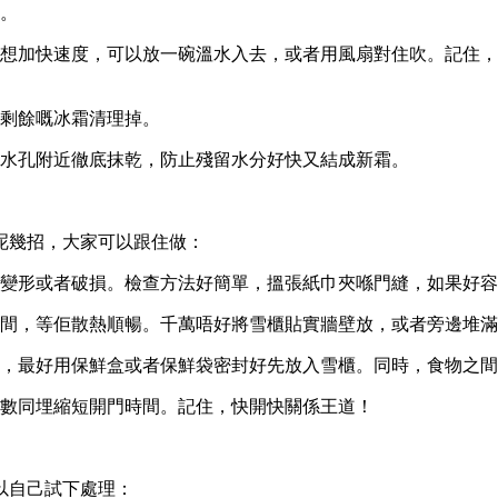
。
想加快速度，可以放一碗溫水入去，或者用風扇對住吹。記住，
剩餘嘅冰霜清理掉。
水孔附近徹底抹乾，防止殘留水分好快又結成新霜。
呢幾招，大家可以跟住做：
變形或者破損。檢查方法好簡單，搵張紙巾夾喺門縫，如果好容
空間，等佢散熱順暢。千萬唔好將雪櫃貼實牆壁放，或者旁邊堆
，最好用保鮮盒或者保鮮袋密封好先放入雪櫃。同時，食物之間
數同埋縮短開門時間。記住，快開快關係王道！
以自己試下處理：