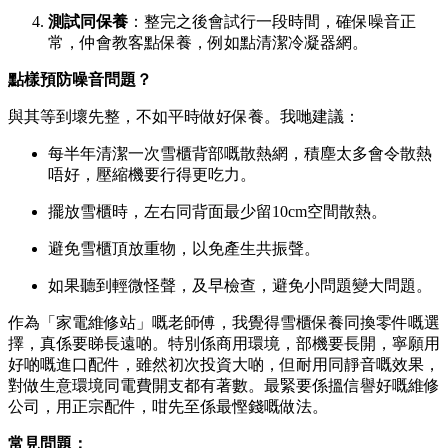
測試同保養
：整完之後會試行一段時間，確保噪音正
常，仲會教客點保養，例如點清潔冷凝器網。
點樣預防噪音問題？
與其等到壞先整，不如平時做好保養。我哋建議：
每半年清潔一次雪櫃背部嘅散熱網，積塵太多會令散熱
唔好，壓縮機要行得更吃力。
擺放雪櫃時，左右同背面最少留10cm空間散熱。
避免雪櫃頂放重物，以免產生共振聲。
如果聽到輕微怪聲，及早檢查，避免小問題變大問題。
作為「家電維修站」嘅老師傅，我覺得雪櫃保養同換零件嘅選
擇，真係要睇長遠啲。特別係商用環境，部機要長開，寧願用
好啲嘅進口配件，雖然初次投資大啲，但耐用同靜音嘅效果，
對做生意環境同電費開支都有著數。最緊要係搵信譽好嘅維修
公司，用正宗配件，咁先至係最慳錢嘅做法。
常見問題：