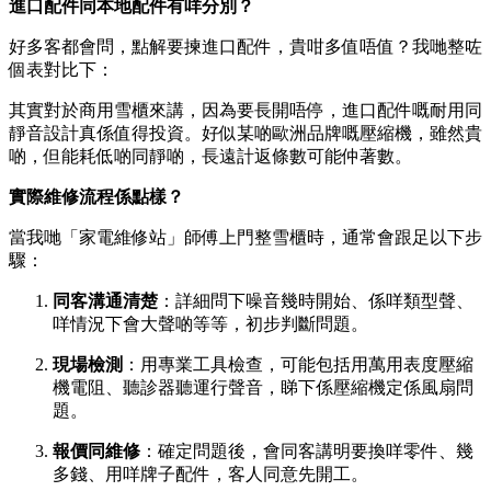
進口配件同本地配件有咩分別？
好多客都會問，點解要揀進口配件，貴咁多值唔值？我哋整咗
個表對比下：
其實對於商用雪櫃來講，因為要長開唔停，進口配件嘅耐用同
靜音設計真係值得投資。好似某啲歐洲品牌嘅壓縮機，雖然貴
啲，但能耗低啲同靜啲，長遠計返條數可能仲著數。
實際維修流程係點樣？
當我哋「家電維修站」師傅上門整雪櫃時，通常會跟足以下步
驟：
同客溝通清楚
：詳細問下噪音幾時開始、係咩類型聲、
咩情況下會大聲啲等等，初步判斷問題。
現場檢測
：用專業工具檢查，可能包括用萬用表度壓縮
機電阻、聽診器聽運行聲音，睇下係壓縮機定係風扇問
題。
報價同維修
：確定問題後，會同客講明要換咩零件、幾
多錢、用咩牌子配件，客人同意先開工。