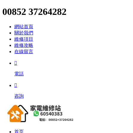
00852 37264282
網站首頁
關於我們
維修項目
維修攻略
在線留言

電話

咨詢
首页