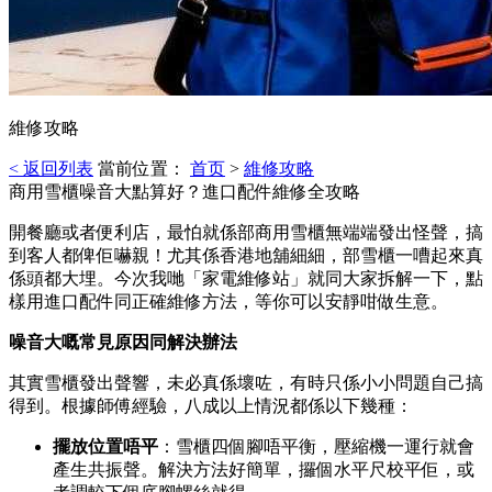
維修攻略
< 返回列表
當前位置：
首页
>
維修攻略
商用雪櫃噪音大點算好？進口配件維修全攻略
開餐廳或者便利店，最怕就係部商用雪櫃無端端發出怪聲，搞
到客人都俾佢嚇親！尤其係香港地舖細細，部雪櫃一嘈起來真
係頭都大埋。今次我哋「家電維修站」就同大家拆解一下，點
樣用進口配件同正確維修方法，等你可以安靜咁做生意。
噪音大嘅常見原因同解決辦法
其實雪櫃發出聲響，未必真係壞咗，有時只係小小問題自己搞
得到。根據師傅經驗，八成以上情況都係以下幾種：
擺放位置唔平
：雪櫃四個腳唔平衡，壓縮機一運行就會
產生共振聲。解決方法好簡單，攞個水平尺校平佢，或