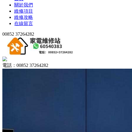
關於我們
維修項目
維修攻略
在線留言
00852 37264282
電話：00852 37264282