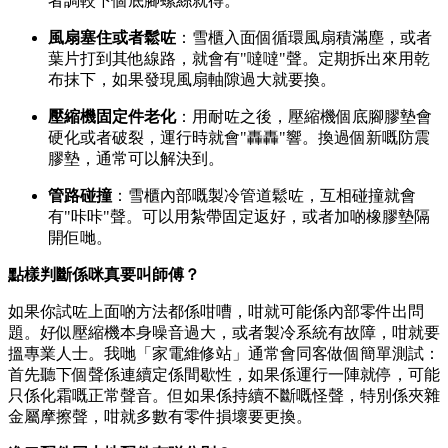
者調較下個底腳螺絲就得。
風扇塞住或者鬆咗
：雪櫃入面個循環風扇積滿塵，或者
葉片打到其他線路，就會有"噠噠"聲。定期拆出來用乾
布抹下，如果發現風扇軸隙過大就要換。
壓縮機固定件老化
：用耐咗之後，壓縮機個底腳膠墊會
硬化或者破裂，運行時就會"轟轟"響。換過個新嘅防震
膠墊，通常可以解決到。
管路碰撞
：雪櫃內部嘅製冷管道鬆咗，互相碰撞就會
有"咔咔"聲。可以用紮帶固定返好，或者加啲橡膠墊隔
開佢哋。
點樣判斷係咪真要叫師傅？
如果你試咗上面啲方法都係咁嘈，咁就可能係內部零件出問
題。好似壓縮機本身噪音過大，或者製冷系統有故障，咁就要
搵專業人士。我哋「家電維修站」通常會同客做個簡單測試：
首先聽下個聲係連續定係間歇性，如果係運行一陣就停，可能
只係化霜嘅正常聲音。但如果係持續不斷嘅怪聲，特別係夾雜
金屬摩擦聲，咁就多數有零件損壞要更換。