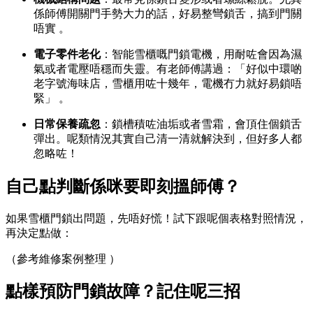
係師傅開關門手勢大力的話，好易整彎鎖舌，搞到門關
唔實 。
電子零件老化
：智能雪櫃嘅門鎖電機，用耐咗會因為濕
氣或者電壓唔穩而失靈。有老師傅講過：「好似中環啲
老字號海味店，雪櫃用咗十幾年，電機冇力就好易鎖唔
緊」 。
日常保養疏忽
：鎖槽積咗油垢或者雪霜，會頂住個鎖舌
彈出。呢類情況其實自己清一清就解決到，但好多人都
忽略咗！
自己點判斷係咪要即刻搵師傅？
如果雪櫃門鎖出問題，先唔好慌！試下跟呢個表格對照情況，
再決定點做：
（參考維修案例整理 ）
點樣預防門鎖故障？記住呢三招