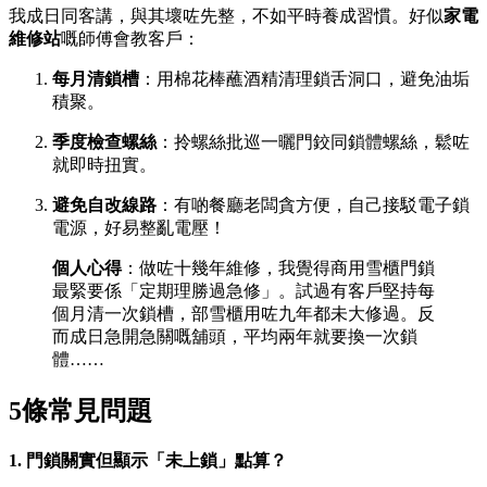
我成日同客講，與其壞咗先整，不如平時養成習慣。好似
家電
維修站
嘅師傅會教客戶：
每月清鎖槽
：用棉花棒蘸酒精清理鎖舌洞口，避免油垢
積聚。
季度檢查螺絲
：拎螺絲批巡一曬門鉸同鎖體螺絲，鬆咗
就即時扭實。
避免自改線路
：有啲餐廳老闆貪方便，自己接駁電子鎖
電源，好易整亂電壓！
個人心得
：做咗十幾年維修，我覺得商用雪櫃門鎖
最緊要係「定期理勝過急修」。試過有客戶堅持每
個月清一次鎖槽，部雪櫃用咗九年都未大修過。反
而成日急開急關嘅舖頭，平均兩年就要換一次鎖
體……
5條常見問題
1. 門鎖關實但顯示「未上鎖」點算？