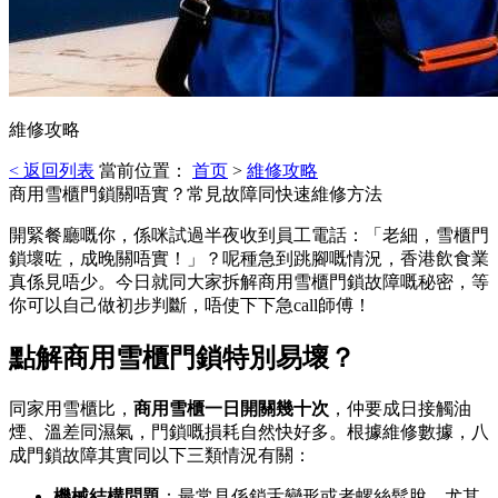
維修攻略
< 返回列表
當前位置：
首页
>
維修攻略
商用雪櫃門鎖關唔實？常見故障同快速維修方法
開緊餐廳嘅你，係咪試過半夜收到員工電話：「老細，雪櫃門
鎖壞咗，成晚關唔實！」？呢種急到跳腳嘅情況，香港飲食業
真係見唔少。今日就同大家拆解商用雪櫃門鎖故障嘅秘密，等
你可以自己做初步判斷，唔使下下急call師傅！
點解商用雪櫃門鎖特別易壞？
同家用雪櫃比，
商用雪櫃一日開關幾十次
，仲要成日接觸油
煙、溫差同濕氣，門鎖嘅損耗自然快好多。根據維修數據，八
成門鎖故障其實同以下三類情況有關：
機械結構問題
：最常見係鎖舌變形或者螺絲鬆脫。尤其