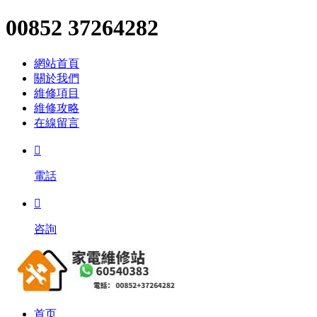
00852 37264282
網站首頁
關於我們
維修項目
維修攻略
在線留言

電話

咨詢
首页