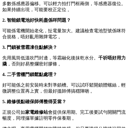
多數係感應器偏移。可以輕力拍打門框兩側，等感應器復位。
如果持續出現，可能要校正定位 。
2. 智能鎖電池好快耗盡係咩問題？
可能係電機開始老化，扯電量加大。建議檢查電池型號係咪符
合規格，唔好亂用雜牌電芯 。
3. 門鎖被雪霜凍住點解決？
先用風筒低溫吹門封邊，等霜融化後抹乾水分。
千祈唔好用力
撬
，否則好易整爛密封膠條 。
4. 二手雪櫃門鎖鬆點處理？
好可能係之前安裝時未對準鎖槽。可以試吓鬆開鎖體螺絲，輕
微調整位置再上實，但最好搵師傅搞穩陣啲 。
5. 維修後點確保師傅整得妥當？
正規公司如
家電維修站
會提供保用期。完工後要試勻開關門流
暢度，同埋攞單據註明零件保養期 。