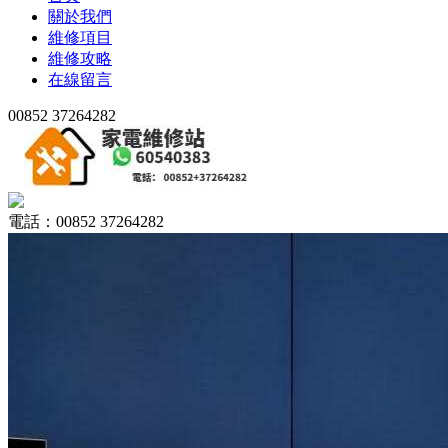
關於我們
維修項目
維修攻略
在線留言
00852 37264282
電話：00852 37264282