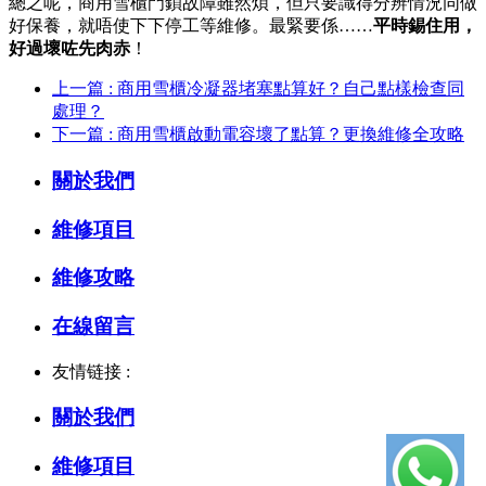
總之呢，商用雪櫃門鎖故障雖然煩，但只要識得分辨情況同做
好保養，就唔使下下停工等維修。最緊要係……
平時錫住用，
好過壞咗先肉赤
！
上一篇 : 商用雪櫃冷凝器堵塞點算好？自己點樣檢查同
處理？
下一篇 : 商用雪櫃啟動電容壞了點算？更換維修全攻略
關於我們
維修項目
維修攻略
在線留言
友情链接 :
關於我們
維修項目