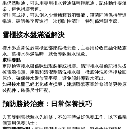
果仍然唔通，可以用專用排水管通條輕輕疏通，記住動作要溫
柔，避免損壞管道。
清理完成後，可以倒入少量稀釋嘅消毒液，殺菌同時保持管道
暢通。建議每季度進行一次預防性清理，特別係潮濕季節。
雪櫃接水盤滿溢解決
接水盤通常位於雪櫃底部壓縮機旁邊，主要用於收集融化嘅霜
水。當接水盤滿溢時，就會導致漏水現象。
處理要點
：
定期檢查接水盤係咪出現裂痕或損壞。清理接水盤前記得先拔
掉電源插頭。用溫和清潔劑清洗接水盤，徹底沖洗乾淨後放回
原位。確保接水盤放置平穩，避免傾斜導致水流出。
如果接水盤已經老化或者損壞，建議聯繫專業維修師傅更換原
裝配件，確保尺寸匹配。
預防勝於治療：日常保養技巧
與其等到雪櫃漏水先維修，不如平時做好保養工作。以下係幾
個實用保養貼士：