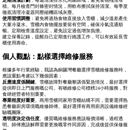
定期清潔計劃
：每週清潔排水孔周圍區域，避免食物殘渣堆
積。每月檢查門封條密封情況，用軟布擦拭保持清潔。每季度
徹底清理冷凝器同壓縮機區域灰塵。
使用習慣調整
：避免將過熱食物直接放入雪櫃，減少溫差產生
大量冷凝水。雪櫃內食物擺放要留有空間，確保冷氣流通順
暢。定期檢查溫度設定，避免設定過低增加負擔。
建立保養記錄，提醒自己定期進行維護工作，可以有效延長雪
櫃使用壽命。
個人觀點：點樣選擇維修服務
根據多年行業經驗，我認為銅鑼灣餐廳選擇雪櫃維修服務時，
應該重點考慮以下幾個因素：
反應速度係關鍵
。雪櫃故障對餐廳黎講係緊急情況，最好選擇
提供即日上門服務嘅公司。有啲維修公司標榜24小時服務，對
食肆經營者特別重要。
專業程度好重要
。商用雪櫃同家用雪櫃結構不同，需要選擇熟
悉餐廳廚房環境嘅維修師傅。最好選擇有商用廚房設備維修經
驗嘅團隊。
透明度決定信任度
。優質嘅維修服務應該報價清晰，過程透
明。師傅應該解釋需要更換嘅零件同原因，完成後提供保修服