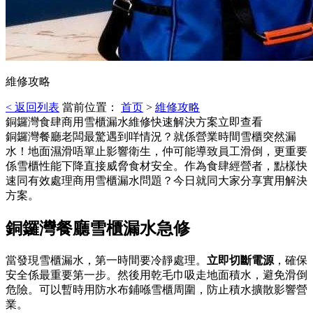
維修攻略
< 返回列表
當前位置：
首页
>
維修攻略
銅鑼灣食肆商用雪櫃漏水維修快速解決方案立即查看
銅鑼灣餐廳老闆最驚遇到咩情況？就係營業時間雪櫃突然漏
水！地面濕滑唔單止影響衛生，仲可能導致員工滑倒，更重要
係雪櫃性能下降直接威脅食材安全。作為食肆經營者，點樣快
速同有效處理商用雪櫃漏水問題？今日就同大家分享實用解決
方案。
銅鑼灣餐廳雪櫃漏水急修
當發現雪櫃漏水，第一時間要冷靜處理。
立即切斷電源
，確保
安全係最重要第一步。然後用乾毛巾吸走地面積水，避免滑倒
危險。可以暫時用防水布鋪喺雪櫃周圍，防止積水擴散影響營
業。