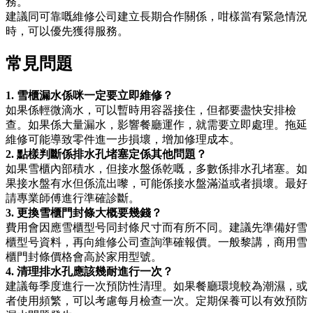
務。
建議同可靠嘅維修公司建立長期合作關係，咁樣當有緊急情況
時，可以優先獲得服務。
常見問題
1. 雪櫃漏水係咪一定要立即維修？
如果係輕微滴水，可以暫時用容器接住，但都要盡快安排檢
查。如果係大量漏水，影響餐廳運作，就需要立即處理。拖延
維修可能導致零件進一步損壞，增加修理成本。
2. 點樣判斷係排水孔堵塞定係其他問題？
如果雪櫃內部積水，但接水盤係乾嘅，多數係排水孔堵塞。如
果接水盤有水但係流出嚟，可能係接水盤滿溢或者損壞。最好
請專業師傅進行準確診斷。
3. 更換雪櫃門封條大概要幾錢？
費用會因應雪櫃型号同封條尺寸而有所不同。建議先準備好雪
櫃型号資料，再向維修公司查詢準確報價。一般黎講，商用雪
櫃門封條價格會高於家用型號。
4. 清理排水孔應該幾耐進行一次？
建議每季度進行一次預防性清理。如果餐廳環境較為潮濕，或
者使用頻繁，可以考慮每月檢查一次。定期保養可以有效預防