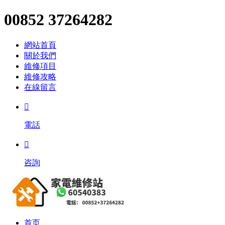
00852 37264282
網站首頁
關於我們
維修項目
維修攻略
在線留言

電話

咨詢
首页