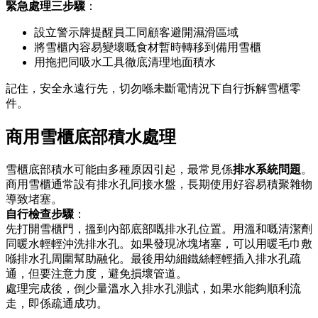
緊急處理三步驟
：
設立警示牌提醒員工同顧客避開濕滑區域
將雪櫃內容易變壞嘅食材暫時轉移到備用雪櫃
用拖把同吸水工具徹底清理地面積水
記住，安全永遠行先，切勿喺未斷電情況下自行拆解雪櫃零
件。
商用雪櫃底部積水處理
雪櫃底部積水可能由多種原因引起，最常見係
排水系統問題
。
商用雪櫃通常設有排水孔同接水盤，長期使用好容易積聚雜物
導致堵塞。
自行檢查步驟
：
先打開雪櫃門，搵到內部底部嘅排水孔位置。用溫和嘅清潔劑
同暖水輕輕沖洗排水孔。如果發現冰塊堵塞，可以用暖毛巾敷
喺排水孔周圍幫助融化。最後用幼細鐵絲輕輕插入排水孔疏
通，但要注意力度，避免損壞管道。
處理完成後，倒少量溫水入排水孔測試，如果水能夠順利流
走，即係疏通成功。