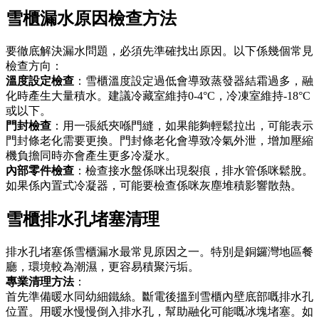
雪櫃漏水原因檢查方法
要徹底解決漏水問題，必須先準確找出原因。以下係幾個常見
檢查方向：
溫度設定檢查
：雪櫃溫度設定過低會導致蒸發器結霜過多，融
化時產生大量積水。建議冷藏室維持0-4°C，冷凍室維持-18°C
或以下。
門封檢查
：用一張紙夾喺門縫，如果能夠輕鬆拉出，可能表示
門封條老化需要更換。門封條老化會導致冷氣外泄，增加壓縮
機負擔同時亦會產生更多冷凝水。
內部零件檢查
：檢查接水盤係咪出現裂痕，排水管係咪鬆脫。
如果係內置式冷凝器，可能要檢查係咪灰塵堆積影響散熱。
雪櫃排水孔堵塞清理
排水孔堵塞係雪櫃漏水最常見原因之一。特別是銅鑼灣地區餐
廳，環境較為潮濕，更容易積聚污垢。
專業清理方法
：
首先準備暖水同幼細鐵絲。斷電後搵到雪櫃內壁底部嘅排水孔
位置。用暖水慢慢倒入排水孔，幫助融化可能嘅冰塊堵塞。如