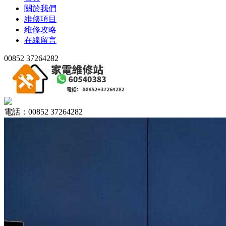
關於我們
維修項目
維修攻略
在線留言
00852 37264282
電話：00852 37264282