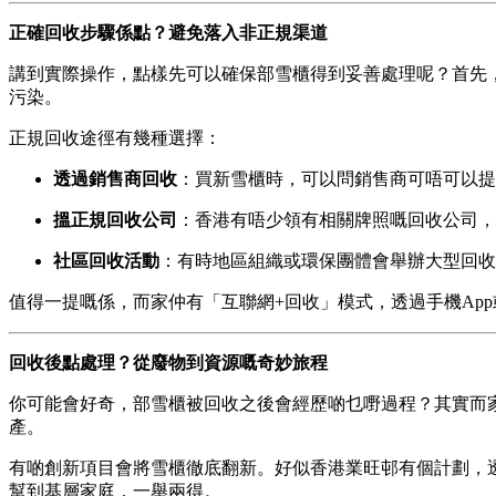
正確回收步驟係點？避免落入非正規渠道
講到實際操作，點樣先可以確保部雪櫃得到妥善處理呢？首先
污染。
正規回收途徑有幾種選擇：
透過銷售商回收
：買新雪櫃時，可以問銷售商可唔可以提
搵正規回收公司
：香港有唔少領有相關牌照嘅回收公司，
社區回收活動
：有時地區組織或環保團體會舉辦大型回收
值得一提嘅係，而家仲有「互聯網+回收」模式，透過手機Ap
回收後點處理？從廢物到資源嘅奇妙旅程
你可能會好奇，部雪櫃被回收之後會經歷啲乜嘢過程？其實而
產。
有啲創新項目會將雪櫃徹底翻新。好似香港業旺邨有個計劃，透
幫到基層家庭，一舉兩得。