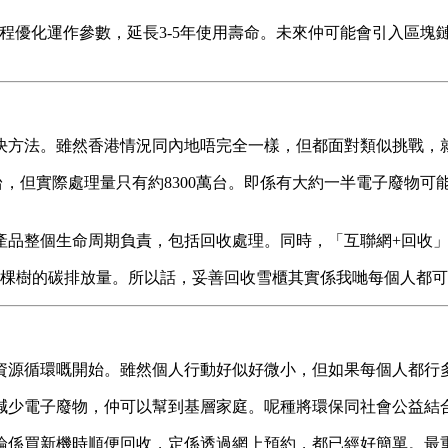
遠程優化運作參數，延長3-5年使用壽命。未來仲可能會引入區
決方法。雖然香港情況同內地唔完全一樣，但都面對類似挑戰，
6億台，但實際處理量只有約8300萬台。即係有大約一半電子廢
產品整個生命周期負責，包括回收處理。同時，「互聯網+回收
0棵樹的碳排放量。所以話，妥善回收雪櫃其實係我哋每個人都
資源循環嘅開始。雖然個人行動好似好微小，但如果每個人都行
減少電子廢物，仲可以幫到基層家庭。呢種將環保同社會公益結
論係買新機時順便回收，定係透過網上預約，都已經好簡單。最