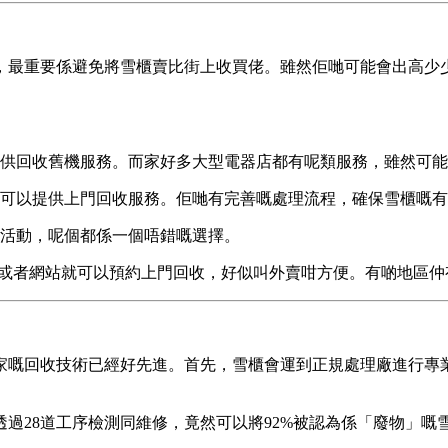
，最重要係避免將雪櫃賣比街上收買佬。雖然佢哋可能會出高少
供回收舊機服務。而家好多大型電器店都有呢類服務，雖然可能
可以提供上門回收服務。佢哋有完善嘅處理流程，確保雪櫃嘅有
活動，呢個都係一個唔錯嘅選擇。
p或者網站就可以預約上門回收，好似叫外賣咁方便。有啲地區仲
家嘅回收技術已經好先進。首先，雪櫃會運到正規處理廠進行專
過28道工序檢測同維修，竟然可以將92%被認為係「廢物」