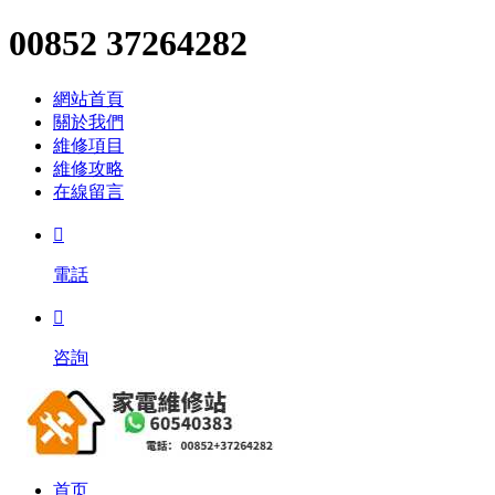
00852 37264282
網站首頁
關於我們
維修項目
維修攻略
在線留言

電話

咨詢
首页