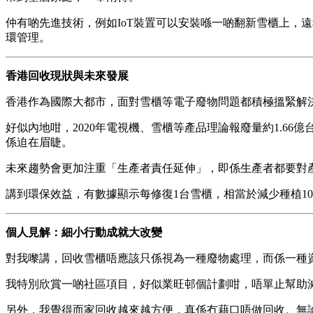
仲有啲先進技術，例如IoT裝置可以安裝喺一啲翻新雪櫃上，
環管理。
香港回收現狀與未來發展
香港作為國際大都市，面對雪櫃等電子廢物問題都積極搵緊解
好似內地咁，2020年電視機、雪櫃等產品理論報廢量約1.6
係迫在眉睫。
未來趨勢會更加注重「生產者責任延伸」，即係生產者都要對
講到環保效益，有數據顯示每修復1台雪櫃，相當於減少種植1
個人見解：細小行動成就大改變
對我嚟講，回收雪櫃唔應該只係視為一種廢物處理，而係一種
我特別欣賞一啲社區項目，好似業旺邨個計劃咁，唔單止幫助
另外，我覺得而家回收越來越方便，真係冇藉口唔做回收。無