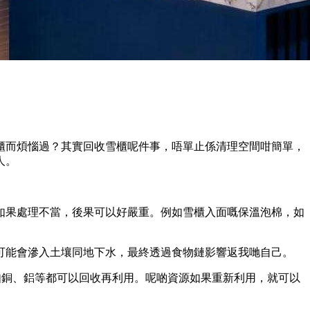
櫃而煩惱過？其實回收雪櫃呢件事，唔單止係清理空間咁簡單，
人。
如果處理不當，後果可以好嚴重。例如雪櫃入面嘅保溫泡棉，如
可能會滲入土壤同地下水，最終透過食物鏈影響返我哋自己。
如銅、鋁等都可以回收再利用。呢啲資源如果重新利用，就可以