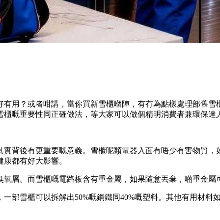
好有用？或者咁講，當你買新雪櫃嗰陣，有冇為點樣處理部舊雪
雪櫃嘅重要性同正確做法，等大家可以做個精明消費者兼環保達
其實背後有更重要嘅意義。雪櫃呢類電器入面有唔少有害物質，
健康都有好大影響。
臭氧層。而雪櫃嘅電路板含有重金屬，如果隨意丟棄，啲重金屬
一部雪櫃可以拆解出50%嘅鋼鐵同40%嘅塑料。其他有用材料