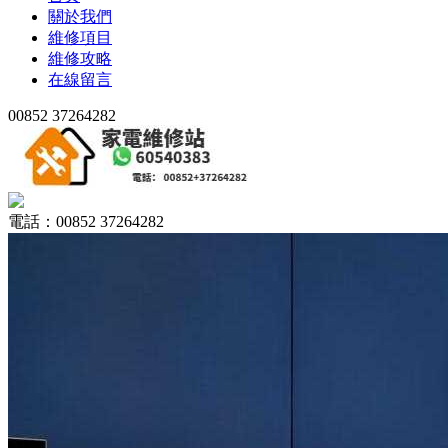
關於我們
維修項目
維修攻略
在線留言
00852 37264282
電話：00852 37264282