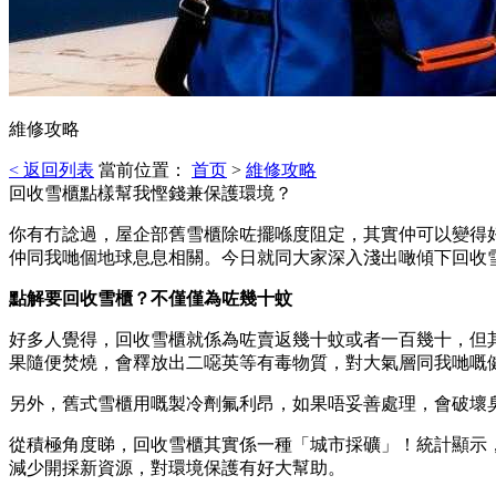
維修攻略
< 返回列表
當前位置：
首页
>
維修攻略
回收雪櫃點樣幫我慳錢兼保護環境？
你有冇諗過，屋企部舊雪櫃除咗擺喺度阻定，其實仲可以變得
仲同我哋個地球息息相關。今日就同大家深入淺出噉傾下回收
點解要回收雪櫃？不僅僅為咗幾十蚊
好多人覺得，回收雪櫃就係為咗賣返幾十蚊或者一百幾十，但
果隨便焚燒，會釋放出二噁英等有毒物質，對大氣層同我哋嘅
另外，舊式雪櫃用嘅製冷劑氟利昂，如果唔妥善處理，會破壞
從積極角度睇，回收雪櫃其實係一種「城市採礦」！統計顯示，
減少開採新資源，對環境保護有好大幫助。