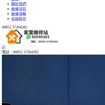
關於我們
維修項目
維修攻略
在線留言
00852 37264282
電話：00852 37264282