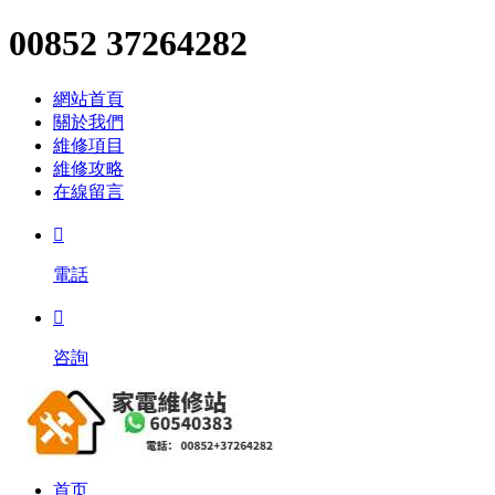
00852 37264282
網站首頁
關於我們
維修項目
維修攻略
在線留言

電話

咨詢
首页