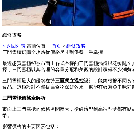
維修攻略
< 返回列表
當前位置：
首页
>
維修攻略
三門雪櫃選購全攻略從價格尺寸到保養一手掌握
最近想買雪櫃卻被市面上各式各樣的三門雪櫃搞得眼花撩亂？
擇，三門雪櫃以其合理的容量分配和美觀的設計贏得不少消費
三門雪櫃最大的優勢在於
三區獨立溫控
設計，能夠根據不同食
食品。這種設計不僅提高食物保鮮效果，還能有效避免串味問
三門雪櫃價格全解析
市面上三門雪櫃的價格區間較大，從經濟型到高端型號都有涵蓋。一
幣。
影響價格的主要因素包括：