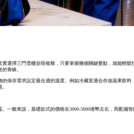
其實選擇三門雪櫃並唔複雜，只要掌握幾個關鍵要點，就能輕鬆
者的青睞。
物的保存需求設定最合適的溫度。例如冷藏室適合存放蔬果飲料
題。
般來說，基礎款式的價格在3000-5000港幣左右，而配備智能控