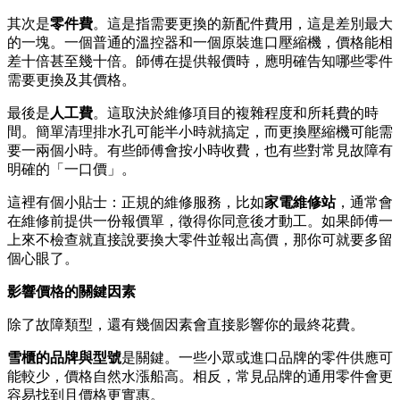
其次是
零件費
。這是指需要更換的新配件費用，這是差別最大
的一塊。一個普通的溫控器和一個原裝進口壓縮機，價格能相
差十倍甚至幾十倍。師傅在提供報價時，應明確告知哪些零件
需要更換及其價格。
最後是
人工費
。這取決於維修項目的複雜程度和所耗費的時
間。簡單清理排水孔可能半小時就搞定，而更換壓縮機可能需
要一兩個小時。有些師傅會按小時收費，也有些對常見故障有
明確的「一口價」。
這裡有個小貼士：正規的維修服務，比如
家電維修站
，通常會
在維修前提供一份報價單，徵得你同意後才動工。如果師傅一
上來不檢查就直接說要換大零件並報出高價，那你可就要多留
個心眼了。
影響價格的關鍵因素
除了故障類型，還有幾個因素會直接影響你的最終花費。
雪櫃的品牌與型號
是關鍵。一些小眾或進口品牌的零件供應可
能較少，價格自然水漲船高。相反，常見品牌的通用零件會更
容易找到且價格更實惠。