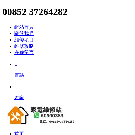
00852 37264282
網站首頁
關於我們
維修項目
維修攻略
在線留言

電話

咨詢
首页