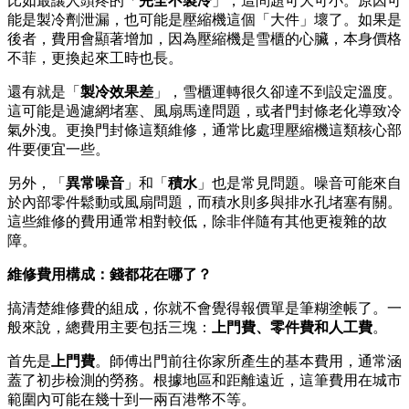
比如最讓人頭疼的「
完全不製冷
」，這問題可大可小。原因可
能是製冷劑泄漏，也可能是壓縮機這個「大件」壞了。如果是
後者，費用會顯著增加，因為壓縮機是雪櫃的心臟，本身價格
不菲，更換起來工時也長。
還有就是「
製冷效果差
」，雪櫃運轉很久卻達不到設定溫度。
這可能是過濾網堵塞、風扇馬達問題，或者門封條老化導致冷
氣外洩。更換門封條這類維修，通常比處理壓縮機這類核心部
件要便宜一些。
另外，「
異常噪音
」和「
積水
」也是常見問題。噪音可能來自
於內部零件鬆動或風扇問題，而積水則多與排水孔堵塞有關。
這些維修的費用通常相對較低，除非伴隨有其他更複雜的故
障。
維修費用構成：錢都花在哪了？
搞清楚維修費的組成，你就不會覺得報價單是筆糊塗帳了。一
般來說，總費用主要包括三塊：
上門費、零件費和人工費
。
首先是
上門費
。師傅出門前往你家所產生的基本費用，通常涵
蓋了初步檢測的勞務。根據地區和距離遠近，這筆費用在城市
範圍內可能在幾十到一兩百港幣不等。