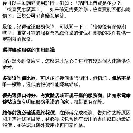
你可以主動詢問費用詳情，例如：「請問上門費是多少？」
「檢查費怎麼算？」「如果確定需要維修，檢查費能否抵扣總
價？」正規公司都會樂意解答。
最後，記得確認服務保障，可以問一下：「維修後有保修期
嗎？」通常可靠的服務會為維修過的部位和更換的零件提供一
定期限的保修。
選擇維修服務的實用建議
面對眾多維修廣告，怎麼選才放心？這裡有幾點個人建議供你
參考。
多渠道詢價比較
。可以多打幾個電話問問，但切記，
價格不是
唯一標準
，過低的報價可能隱藏貓膩。
優先選擇口碑好、有實體店或正規平臺的服務商
。比如
家電維
修站
這類有明確服務承諾的商家，相對更有保障。
維修前務必確認最終報價
。在師傅完成檢測、告知你故障原因
和所需維修項目後，務必獲取包含所有費用的書面或口頭最終
報價，並確認無額外費用後再同意維修。