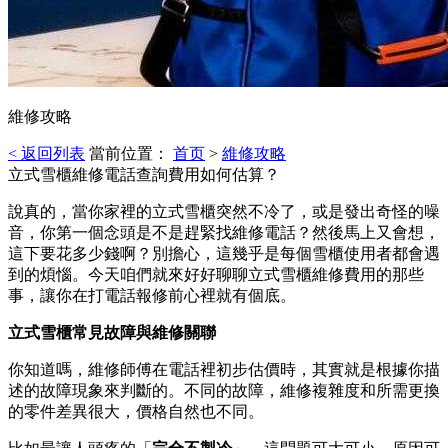
維修攻略
< 返回列表
當前位置：
首页
>
維修攻略
立式雪櫃維修電話查詢費用如何估算？
說真的，當你家裡的立式雪櫃突然不冷了，或是發出奇怪的噪
音，你第一個念頭是不是趕緊找維修電話？然後馬上又會想，
這下要花多少錢啊？別擔心，這幾乎是每個雪櫃使用者都會遇
到的煩惱。今天咱們就來好好聊聊立式雪櫃維修費用的那些
事，讓你在打電話報修前心裡就有個底。
立式雪櫃常見故障與維修關聯
你知道嗎，維修師傅在電話裡初步估價時，其實就是根據你描
述的故障現象來判斷的。不同的故障，維修複雜度和所需更換
的零件差異很大，價格自然也不同。