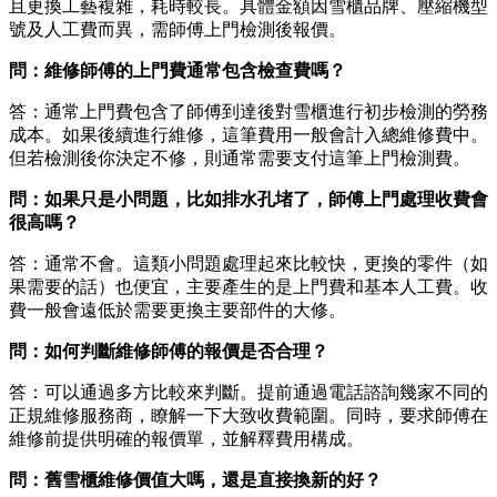
且更換工藝複雜，耗時較長。具體金額因雪櫃品牌、壓縮機型
號及人工費而異，需師傅上門檢測後報價。
問：維修師傅的上門費通常包含檢查費嗎？
答：通常上門費包含了師傅到達後對雪櫃進行初步檢測的勞務
成本。如果後續進行維修，這筆費用一般會計入總維修費中。
但若檢測後你決定不修，則通常需要支付這筆上門檢測費。
問：如果只是小問題，比如排水孔堵了，師傅上門處理收費會
很高嗎？
答：通常不會。這類小問題處理起來比較快，更換的零件（如
果需要的話）也便宜，主要產生的是上門費和基本人工費。收
費一般會遠低於需要更換主要部件的大修。
問：如何判斷維修師傅的報價是否合理？
答：可以通過多方比較來判斷。提前通過電話諮詢幾家不同的
正規維修服務商，瞭解一下大致收費範圍。同時，要求師傅在
維修前提供明確的報價單，並解釋費用構成。
問：舊雪櫃維修價值大嗎，還是直接換新的好？