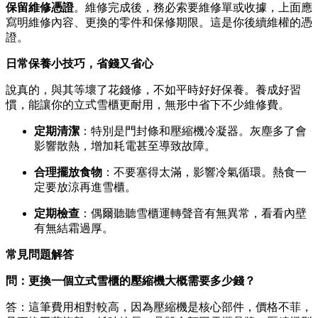
保留維修憑證
。維修完成後，務必索要維修單或收據，上面應
寫明維修內容、更換的零件和保修期限。這是你後續維權的憑
證。
日常保養小技巧，省錢又省心
說真的，與其等壞了花錢修，不如平時好好保養。養成好習
慣，能讓你的立式雪櫃更耐用，無形中省下不少維修費。
定期清潔
：特別是門封條和壓縮機冷凝器。灰塵多了會
影響散熱，增加耗電甚至導致故障。
合理擺放食物
：不要塞得太滿，影響冷氣循環。熱食一
定要放涼再進雪櫃。
定期檢查
：偶爾聽聽雪櫃運轉聲音有無異常，看看內壁
有無結霜過厚。
常見問題解答
問：更換一個立式雪櫃的壓縮機大概需要多少錢？
答：這筆費用相對較高，因為壓縮機是核心部件，價格不菲，