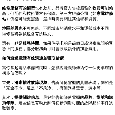
維修服務商的類型
也有差別。品牌官方售後服務的收費可能偏
高，但配件和技術通常有保障。第三方維修公司（如
家電維修
站
）價格可能更靈活，選擇時需要關注其信譽和資質。
地區差異
也不可忽略。不同城市的消費水平和運營成本不同，
維修基礎報價也會有所區別。
還有一點是
服務時間
。如果你要求的是節假日或深夜晚間的緊
急上門服務，部分服務商可能會收取額外的加急費用。
如何透過電話有效溝通並獲取估價
當你拿起電話準備諮詢時，怎麼說能讓師傅給你一個更準確的
初步估價呢？
首先，
清晰描述故障現象
。告訴師傅雪櫃的具體表現，例如是
「完全不冷」還是「不夠冷」，有無異常聲音、漏水等。
其次，
提供關鍵信息
。最好能告知師傅雪櫃的
品牌、型號和購
買年限
。這些信息有助於師傅初步判斷可能的故障點和零件獲
取難度。