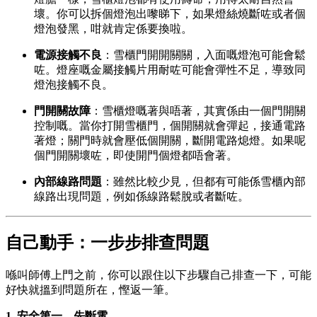
壞。你可以拆個燈泡出嚟睇下，如果燈絲燒斷咗或者個
燈泡發黑，咁就肯定係要換啦。
電源接觸不良
：雪櫃門開開關關，入面嘅燈泡可能會鬆
咗。燈座嘅金屬接觸片用耐咗可能會彈性不足，導致同
燈泡接觸不良。
門開關故障
：雪櫃燈嘅著與唔著，其實係由一個門開關
控制嘅。當你打開雪櫃門，個開關就會彈起，接通電路
著燈；關門時就會壓低個開關，斷開電路熄燈。如果呢
個門開關壞咗，即使開門個燈都唔會著。
內部線路問題
：雖然比較少見，但都有可能係雪櫃內部
線路出現問題，例如係線路鬆脫或者斷咗。
自己動手：一步步排查問題
喺叫師傅上門之前，你可以跟住以下步驟自己排查一下，可能
好快就搵到問題所在，慳返一筆。
1. 安全第一，先斷電