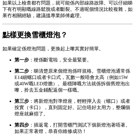
如果以上檢查都冇問題，就可能係內部線路故障。可以仔細睇
下有冇明顯嘅線路鬆脫或者斷裂。不過呢個情況比較複雜，如
果冇相關經驗，建議搵專業師傅處理。
點樣更換雪櫃燈泡？
如果確定係燈泡問題，更換起上嚟其實好簡單。
第一步
：梗係斷電啦，安全最緊要。
第二步
：睇清楚原來個燈泡係咩規格。雪櫃燈泡通常係
E14細螺口或者卡口式，瓦數一般唔會太高（例如15W
或40W嘅LED燈膽）。最穩陣嘅方法就係拆個舊燈泡出
嚟，拎去五金鋪配返個一樣嘅。
第三步
：將新燈泡對準燈座，輕輕擰入去（螺口）或者
按實（卡口），直到固定好。記住唔好太用力，整爛個
燈座就麻煩了。
第四步
：插返電，打開雪櫃門測試下個新燈泡著唔著。
如果正常著燈，恭喜你維修成功！