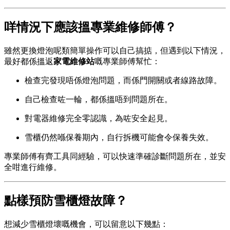
咩情況下應該搵專業維修師傅？
雖然更換燈泡呢類簡單操作可以自己搞掂，但遇到以下情況，
最好都係搵返
家電維修站
嘅專業師傅幫忙：
檢查完發現唔係燈泡問題，而係門開關或者線路故障。
自己檢查咗一輪，都係搵唔到問題所在。
對電器維修完全零認識，為咗安全起見。
雪櫃仍然喺保養期內，自行拆機可能會令保養失效。
專業師傅有齊工具同經驗，可以快速準確診斷問題所在，並安
全咁進行維修。
點樣預防雪櫃燈故障？
想減少雪櫃燈壞嘅機會，可以留意以下幾點：