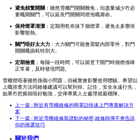
避免頻繁開關
：雖然雪櫃門開關難免，但盡量減少冇必
要嘅開關門，可以延長門開關同燈泡嘅壽命。
保持燈罩清潔
：定期用乾布抹下個燈罩，避免太多塵埃
影響散熱。
關門唔好太大力
：大力關門可能會震鬆內部零件，對門
開關嘅損耗特別大。
定期檢查
：每隔一段時間，可以留意下開門時個燈係咪
正常著，及時發現問題。
雪櫃燈唔著雖然係個小問題，但確實會影響使用體驗。希望以
上嘅排查方法同維修建議可以幫到你。記住，安全永遠行先，
如果冇把握就唔好勉強，交俾專業人士處理就最穩陣。
上一篇 : 附近有雪櫃維修的嗎電話快速上門專業解決方
案
下一篇 : 附近雪櫃維修靠譜點的秘密,維修師傅不會告訴
你的挑選技巧
關於我們