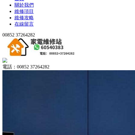
關於我們
維修項目
維修攻略
在線留言
00852 37264282
電話：00852 37264282