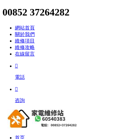
00852 37264282
網站首頁
關於我們
維修項目
維修攻略
在線留言

電話

咨詢
首页