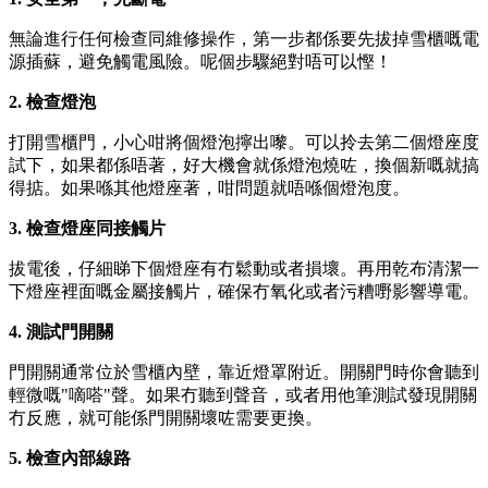
無論進行任何檢查同維修操作，第一步都係要先拔掉雪櫃嘅電
源插蘇，避免觸電風險。呢個步驟絕對唔可以慳！
2. 檢查燈泡
打開雪櫃門，小心咁將個燈泡擰出嚟。可以拎去第二個燈座度
試下，如果都係唔著，好大機會就係燈泡燒咗，換個新嘅就搞
得掂。如果喺其他燈座著，咁問題就唔喺個燈泡度。
3. 檢查燈座同接觸片
拔電後，仔細睇下個燈座有冇鬆動或者損壞。再用乾布清潔一
下燈座裡面嘅金屬接觸片，確保冇氧化或者污糟嘢影響導電。
4. 測試門開關
門開關通常位於雪櫃內壁，靠近燈罩附近。開關門時你會聽到
輕微嘅"嘀嗒"聲。如果冇聽到聲音，或者用他筆測試發現開關
冇反應，就可能係門開關壞咗需要更換。
5. 檢查內部線路