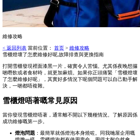
維修攻略
< 返回列表
當前位置：
首页
>
維修攻略
雪櫃燈壞了怎麽維修好呢,故障排查與更換指南
打開雪櫃發現裡面漆黑一片，確實令人苦惱。尤其係夜晚想攞
啲嘢飲或者食材時，就更加麻煩。如果你正頭痛緊「雪櫃燈壞
了怎麼維修好呢」，其實好多情況下呢個問題可以自己動手解
決，一啲都唔複雜。
雪櫃燈唔著嘅常見原因
當你發現雪櫃燈唔著，通常離不開以下幾種情況。了解原因係
成功維修嘅第一步。
燈泡問題
：最簡單就係燈泡本身燒咗。同我哋屋企用嘅
燈膽一樣，雪櫃燈泡都有使用壽命，用得太耐自然會