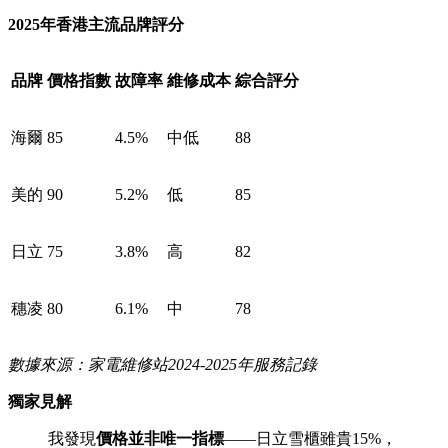
2025年香港主流品牌評分
品牌
價格指數
故障率
維修成本
綜合評分
海爾
85
4.5%
中低
88
美的
90
5.2%
低
85
日立
75
3.8%
高
82
穗凌
80
6.1%
中
78
數據來源：家電維修站2024-2025年服務記錄
獨家見解
我發現
價格並非唯一指標
——日立雪櫃雖貴15%，