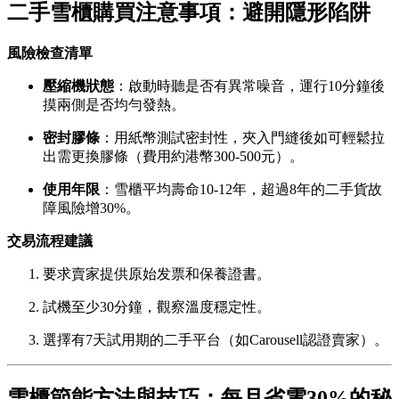
二手雪櫃購買注意事項：避開隱形陷阱
風險檢查清單
壓縮機狀態
：啟動時聽是否有異常噪音，運行10分鐘後
摸兩側是否均勻發熱。
密封膠條
：用紙幣測試密封性，夾入門縫後如可輕鬆拉
出需更換膠條（費用約港幣300-500元）。
使用年限
：雪櫃平均壽命10-12年，超過8年的二手貨故
障風險增30%。
交易流程建議
要求賣家提供原始发票和保養證書。
試機至少30分鐘，觀察溫度穩定性。
選擇有7天試用期的二手平台（如Carousell認證賣家）。
雪櫃節能方法與技巧：每月省電30%的秘