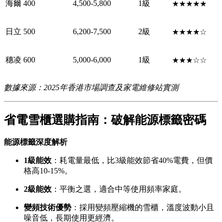
海爾
400
4,500-5,800
1級
★★★★★
日立
500
6,200-7,500
2級
★★★★☆
穗凌
600
5,000-6,000
1級
★★★☆☆
數據來源：2025年香港市場調查及家電維修站實測
省電雪櫃選購指南：破解能源標籤密碼
能源標籤深度解析
1級能效
：耗電量最低，比3級能效節省40%電費，但價
格高10-15%。
2級能效
：平衡之選，適合中等使用頻率家庭。
變頻技術優勢
：採用變頻壓縮機的雪櫃，溫度波動小且
噪音低，長期使用更經濟。