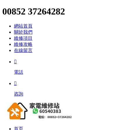
00852 37264282
網站首頁
關於我們
維修項目
維修攻略
在線留言

電話

咨詢
首页