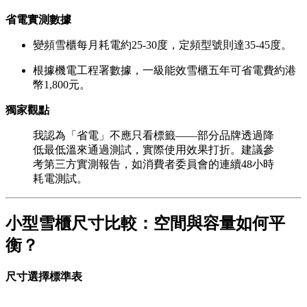
省電實測數據
變頻雪櫃每月耗電約25-30度，定頻型號則達35-45度。
根據機電工程署數據，一級能效雪櫃五年可省電費約港
幣1,800元。
獨家觀點
我認為「省電」不應只看標籤——部分品牌透過降
低最低溫來通過測試，實際使用效果打折。建議參
考第三方實測報告，如消費者委員會的連續48小時
耗電測試。
小型雪櫃尺寸比較：空間與容量如何平
衡？
尺寸選擇標準表