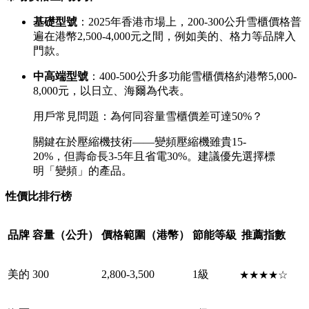
基礎型號
：2025年香港市場上，200-300公升雪櫃價格普
遍在港幣2,500-4,000元之間，例如美的、格力等品牌入
門款。
中高端型號
：400-500公升多功能雪櫃價格約港幣5,000-
8,000元，以日立、海爾為代表。
用戶常見問題：為何同容量雪櫃價差可達50%？
關鍵在於壓縮機技術——變頻壓縮機雖貴15-
20%，但壽命長3-5年且省電30%。建議優先選擇標
明「變頻」的產品。
性價比排行榜
品牌
容量（公升）
價格範圍（港幣）
節能等級
推薦指數
美的
300
2,800-3,500
1級
★★★★☆