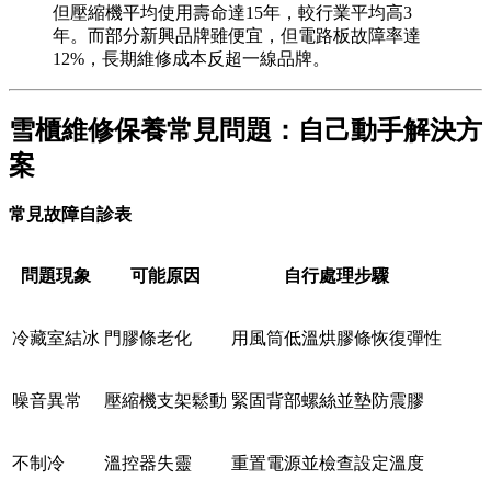
但壓縮機平均使用壽命達15年，較行業平均高3
年。而部分新興品牌雖便宜，但電路板故障率達
12%，長期維修成本反超一線品牌。
雪櫃維修保養常見問題：自己動手解決方
案
常見故障自診表
問題現象
可能原因
自行處理步驟
冷藏室結冰
門膠條老化
用風筒低溫烘膠條恢復彈性
噪音異常
壓縮機支架鬆動
緊固背部螺絲並墊防震膠
不制冷
溫控器失靈
重置電源並檢查設定溫度