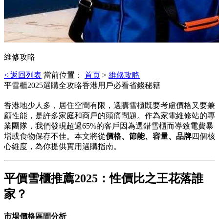
維修攻略
< 返回列表
當前位置：
首页
>
維修攻略
平雪櫃2025選購全攻略香港用戶必看省錢秘籍
香港地少人多，居住空間有限，選購雪櫃既要考慮價格又要兼
顧性能，是許多家庭和商戶的頭痛問題。作為家電維修站的專
業團隊，我們發現超過65%的客戶因為選錯雪櫃而導致電費暴
增或食物保存不佳。本文將從
價格、節能、容量、品牌
四個核
心維度，為你提供實用選購指南。
平價雪櫃推薦2025：性價比之王花落誰
家？
市場價格區間分析