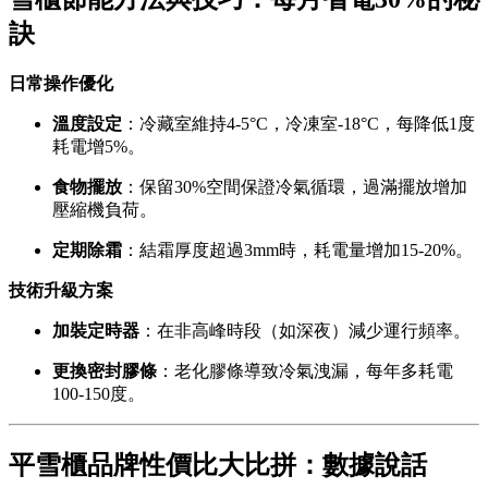
訣
日常操作優化
溫度設定
：冷藏室維持4-5°C，冷凍室-18°C，每降低1度
耗電增5%。
食物擺放
：保留30%空間保證冷氣循環，過滿擺放增加
壓縮機負荷。
定期除霜
：結霜厚度超過3mm時，耗電量增加15-20%。
技術升級方案
加裝定時器
：在非高峰時段（如深夜）減少運行頻率。
更換密封膠條
：老化膠條導致冷氣洩漏，每年多耗電
100-150度。
平雪櫃品牌性價比大比拼：數據說話