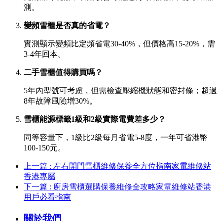
測。
變頻雪櫃是否真的省電？
實測顯示變頻比定頻省電30-40%，但價格高15-20%，需
3-4年回本。
二手雪櫃值得購買嗎？
5年內型號可考慮，但需檢查壓縮機狀態和密封條；超過
8年故障風險增30%。
雪櫃能源標籤1級和2級實際電費差多少？
同等容量下，1級比2級每月省電5-8度，一年可省港幣
100-150元。
上一篇 : 左右開門雪櫃維修保養全方位指南家電維修站
香港專屬
下一篇 : 廚房雪櫃選購保養維修全攻略家電維修站香港
用戶必看指南
關於我們