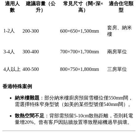
適用人
建議容量（公
常見尺寸（闊×深×
適合住宅類
數
升）
高）
型
套房、納米
1-2人
200-300
600×650×1,500mm
樓
3-4人
300-400
700×700×1,700mm
兩房單位
4人以上
400-500
800×750×1,800mm
三房單位
香港特殊案例
納米樓難題
：部分納米樓廚房預留雪櫃位僅550mm闊，
需選擇特殊窄身型號（如美的某些型號僅540mm闊）。
散熱空間不足
：背部需預留5-10cm散熱距離，否則耗電
量增20%。曾有客戶因貼牆放置導致壓縮機過早損壞。