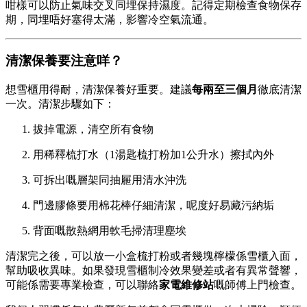
咁樣可以防止氣味交叉同埋保持濕度。記得定期檢查食物保存
期，同埋唔好塞得太滿，影響冷空氣流通。
清潔保養要注意咩？
想雪櫃用得耐，清潔保養好重要。建議
每兩至三個月
徹底清潔
一次。清潔步驟如下：
拔掉電源，清空所有食物
用稀釋梳打水（1湯匙梳打粉加1公升水）擦拭內外
可拆出嘅層架同抽屜用清水沖洗
門邊膠條要用棉花棒仔細清潔，呢度好易藏污納垢
背面嘅散熱網用軟毛掃清理塵埃
清潔完之後，可以放一小盒梳打粉或者幾塊檸檬係雪櫃入面，
幫助吸收異味。如果發現雪櫃制冷效果變差或者有異常聲響，
可能係需要專業檢查，可以聯絡
家電維修站
嘅師傅上門檢查。