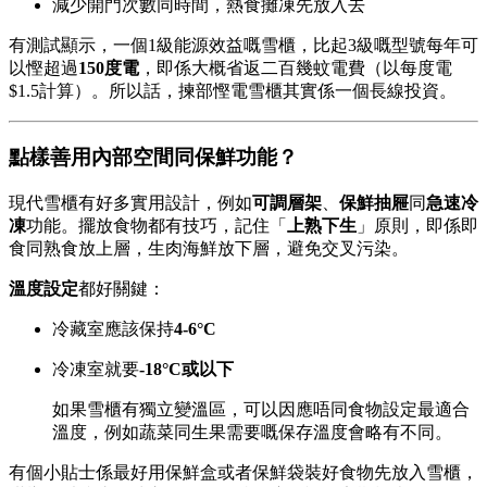
減少開門次數同時間，熱食攤凍先放入去
有測試顯示，一個1級能源效益嘅雪櫃，比起3級嘅型號每年可
以慳超過
150度電
，即係大概省返二百幾蚊電費（以每度電
$1.5計算）。所以話，揀部慳電雪櫃其實係一個長線投資。
點樣善用內部空間同保鮮功能？
現代雪櫃有好多實用設計，例如
可調層架
、
保鮮抽屜
同
急速冷
凍
功能。擺放食物都有技巧，記住「
上熟下生
」原則，即係即
食同熟食放上層，生肉海鮮放下層，避免交叉污染。
溫度設定
都好關鍵：
冷藏室應該保持
4-6°C
冷凍室就要
-18°C或以下
如果雪櫃有獨立變溫區，可以因應唔同食物設定最適合
溫度，例如蔬菜同生果需要嘅保存溫度會略有不同。
有個小貼士係最好用保鮮盒或者保鮮袋裝好食物先放入雪櫃，