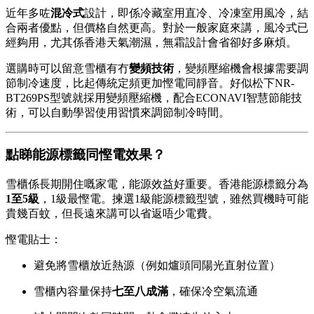
近年多咗
混冷式
設計，即係冷藏室用直冷、冷凍室用風冷，結
合兩者優點，但價格自然更高。對於一般家庭來講，風冷式已
經夠用，尤其係香港天氣潮濕，無霜設計會省卻好多麻煩。
選購時可以留意雪櫃有冇
變頻技術
，變頻壓縮機會根據需要調
節制冷速度，比起傳統定頻更加慳電同靜音。好似松下NR-
BT269PS型號就採用變頻壓縮機，配合ECONAVI智慧節能技
術，可以自動學習使用習慣來調節制冷時間。
點睇能源標籤同慳電效果？
雪櫃係長期開住嘅家電，能源效益好重要。香港能源標籤分為
1至5級
，1級最慳電。揀選1級能源標籤型號，雖然買機時可能
貴幾百蚊，但長遠來講可以省返唔少電費。
慳電貼士：
避免將雪櫃放近熱源（例如爐頭同陽光直射位置）
雪櫃內容量保持
七至八成滿
，確保冷空氣流通