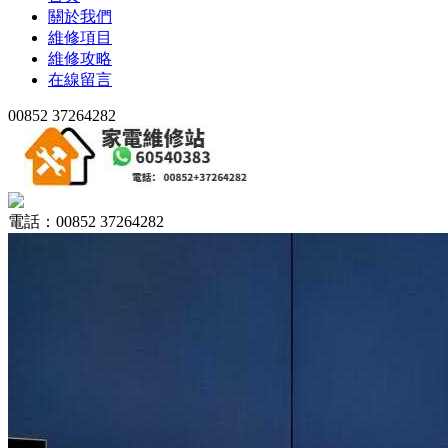
關於我們
維修項目
維修攻略
在線留言
00852 37264282
電話：00852 37264282