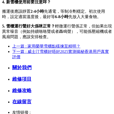
4. 新雪櫃使用前要注意咩？
搬運後應該靜置
2-4小時
先通電，等制冷劑穩定。初次使用
時，設定適當溫度後，最好等
6-8小時
先放入大量食物。
5. 雪櫃運行聲好大係咪正常？
輕微運行聲係正常，但如果出現
異常噪音（例如持續咯咯聲或者轟鳴聲），可能係壓縮機或者
風扇問題，應該安排檢查。
上一篇 : 家用榮華雪櫃點樣揀至精明？
下一篇 : 威士汀雪櫃好唔好2025實測揭秘香港用戶真實
評價
關於我們
維修項目
維修攻略
在線留言
友情链接 :