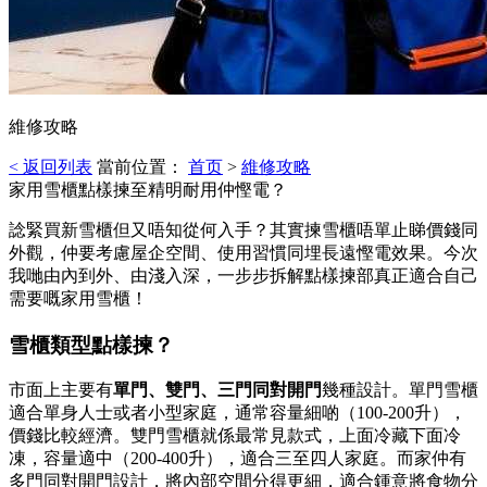
維修攻略
< 返回列表
當前位置：
首页
>
維修攻略
家用雪櫃點樣揀至精明耐用仲慳電？
諗緊買新雪櫃但又唔知從何入手？其實揀雪櫃唔單止睇價錢同
外觀，仲要考慮屋企空間、使用習慣同埋長遠慳電效果。今次
我哋由內到外、由淺入深，一步步拆解點樣揀部真正適合自己
需要嘅家用雪櫃！
雪櫃類型點樣揀？
市面上主要有
單門、雙門、三門同對開門
幾種設計。單門雪櫃
適合單身人士或者小型家庭，通常容量細啲（100-200升），
價錢比較經濟。雙門雪櫃就係最常見款式，上面冷藏下面冷
凍，容量適中（200-400升），適合三至四人家庭。而家仲有
多門同對開門設計，將內部空間分得更細，適合鍾意將食物分