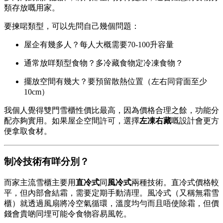
類存放嘅用家。
要揀啱類型，可以先問自己幾個問題：
屋企有幾多人？每人大概需要70-100升容量
通常放咩類型食物？多冷藏食物定冷凍食物？
擺放空間有幾大？要預留散熱位置（左右同背面至少
10cm）
我個人覺得雙門雪櫃性價比最高，因為價格合理之餘，功能分
配亦夠實用。如果屋企空間許可，選擇
左凍右藏
嘅設計會更方
便拿取食材。
制冷技術有咩分別？
而家主流雪櫃主要用
直冷式
同
風冷式
兩種技術。直冷式價格較
平，但內部會結霜，需要定期手動清理。風冷式（又稱無霜雪
櫃）就透過風扇將冷空氣循環，溫度均勻而且唔使除霜，但價
錢會貴啲同埋可能令食物容易風乾。