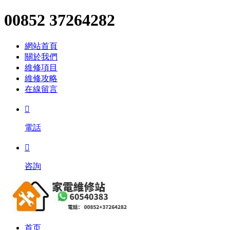
00852 37264282
網站首頁
關於我們
維修項目
維修攻略
在線留言

電話

咨詢
首页