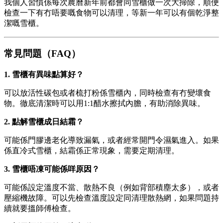
我個人習慣係每次農曆新年前都會同雪櫃做一次大掃除，順便
檢查一下有冇唔要嘅食物可以清理，等新一年可以有個乾淨整
潔嘅雪櫃。
常見問題（FAQ）
1. 雪櫃有異味點算好？
可以放活性碳包或者梳打粉係雪櫃內，同時檢查有冇變壞食
物。徹底清潔時可以用1:1醋水擦拭內膽，有助消除異味。
2. 點解雪櫃成日結霜？
可能係門膠邊老化導致漏氣，或者經常開門令濕氣進入。如果
係直冷式雪櫃，結霜係正常現象，需要定期清理。
3. 雪櫃唔凍可能係咩原因？
可能係設定溫度不當、散熱不良（例如背部積塵太多），或者
壓縮機故障。可以先檢查溫度設定同清理散熱網，如果問題持
續就要搵師傅檢查。